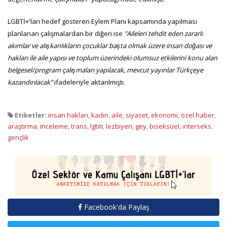
LGBTİ+'ları hedef gösteren Eylem Planı kapsamında yapılması
planlanan çalışmalardan bir diğeri ise
"Aileleri tehdit eden zararlı
akımlar ve alışkanlıkların çocuklar başta olmak üzere insan doğası ve
hakları ile aile yapısı ve toplum üzerindeki olumsuz etkilerini konu alan
belgesel/program çalışmaları yapılacak, mevcut yayınlar Türkçeye
kazandırılacak”
ifadeleriyle aktarılmıştı.
Etiketler:
insan hakları
,
kadın
,
aile
,
siyaset
,
ekonomi
,
özel haber
,
araştırma
,
inceleme
,
trans
,
lgbti
,
lezbiyen
,
gey
,
biseksüel
,
interseks
,
gençlik
Facebook'da Paylaş