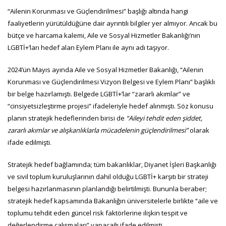
“Ailenin Korunması ve Güçlendirilmesi” başlığı altında hangi
faaliyetlerin yürütüldüğüne dair ayrıntılı bilgiler yer almıyor. Ancak bu
bütçe ve harcama kalemi, Aile ve Sosyal Hizmetler Bakanlığı’nın
LGBTİ+’ları hedef alan Eylem Planı ile aynı adı taşıyor.
2024’ün Mayıs ayında Aile ve Sosyal Hizmetler Bakanlığı, “Ailenin
Korunması ve Güçlendirilmesi Vizyon Belgesi ve Eylem Planı” başlıklı
bir belge hazırlamıştı. Belgede LGBTİ+’lar “zararlı akımlar” ve
“cinsiyetsizleştirme projesi” ifadeleriyle hedef alınmıştı. Söz konusu
planın stratejik hedeflerinden birisi de
“Aileyi tehdit eden şiddet,
zararlı akımlar ve alışkanlıklarla mücadelenin güçlendirilmesi”
olarak
ifade edilmişti.
Stratejik hedef bağlamında; tüm bakanlıklar, Diyanet İşleri Başkanlığı
ve sivil toplum kuruluşlarının dahil olduğu LGBTİ+ karşıtı bir strateji
belgesi hazırlanmasının planlandığı belirtilmişti. Bununla beraber;
stratejik hedef kapsamında Bakanlığın üniversitelerle birlikte “aile ve
toplumu tehdit eden güncel risk faktörlerine ilişkin tespit ve
değerlendirme çalışmaları” yapacağı ifade edilmişti.