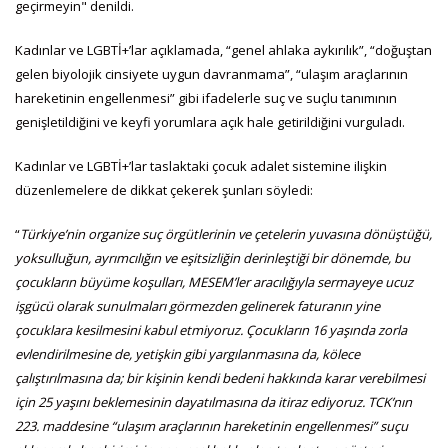
geçirmeyin" denildi.
Kadınlar ve LGBTİ+’lar açıklamada, “genel ahlaka aykırılık”, “doğuştan
gelen biyolojik cinsiyete uygun davranmama”, “ulaşım araçlarının
hareketinin engellenmesi” gibi ifadelerle suç ve suçlu tanımının
genişletildiğini ve keyfi yorumlara açık hale getirildiğini vurguladı.
Kadınlar ve LGBTİ+’lar taslaktaki çocuk adalet sistemine ilişkin
düzenlemelere de dikkat çekerek şunları söyledi:
“
Türkiye’nin organize suç örgütlerinin ve çetelerin yuvasına dönüştüğü,
yoksulluğun, ayrımcılığın ve eşitsizliğin derinleştiği bir dönemde, bu
çocukların büyüme koşulları, MESEM’ler aracılığıyla sermayeye ucuz
işgücü olarak sunulmaları görmezden gelinerek faturanın yine
çocuklara kesilmesini kabul etmiyoruz.
Çocukların 16 yaşında zorla
evlendirilmesine de, yetişkin gibi yargılanmasına da, kölece
çalıştırılmasına da; bir kişinin kendi bedeni hakkında karar verebilmesi
için 25 yaşını beklemesinin dayatılmasına da itiraz ediyoruz.
TCK’nın
223. maddesine “ulaşım araçlarının hareketinin engellenmesi” suçu