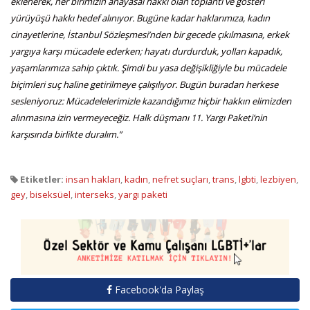
eklenerek, her birimizin anayasal hakkı olan toplantı ve gösteri
yürüyüşü hakkı hedef alınıyor. Bugüne kadar haklarımıza, kadın
cinayetlerine, İstanbul Sözleşmesi’nden bir gecede çıkılmasına, erkek
yargıya karşı mücadele ederken; hayatı durdurduk, yolları kapadık,
yaşamlarımıza sahip çıktık. Şimdi bu yasa değişikliğiyle bu mücadele
biçimleri suç haline getirilmeye çalışılıyor.
Bugün buradan herkese
sesleniyoruz: Mücadelelerimizle kazandığımız hiçbir hakkın elimizden
alınmasına izin vermeyeceğiz. Halk düşmanı 11. Yargı Paketi’nin
karşısında birlikte duralım.”
Etiketler:
insan hakları
,
kadın
,
nefret suçları
,
trans
,
lgbti
,
lezbiyen
,
gey
,
biseksüel
,
interseks
,
yargı paketi
Facebook'da Paylaş