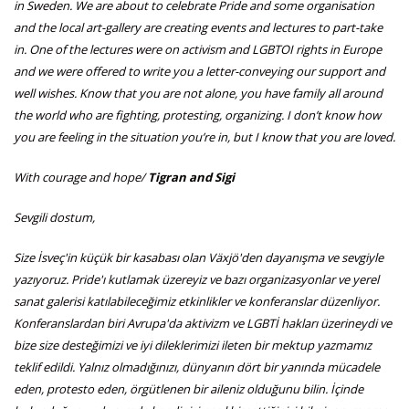
in Sweden. We are about to celebrate Pride and some organisation
and the local art-gallery are creating events and lectures to part-take
in. One of the lectures were on activism and LGBTOI rights in Europe
and we were offered to write you a letter-conveying our support and
well wishes. Know that you are not alone, you have family all around
the world who are fighting, protesting, organizing. I don’t know how
you are feeling in the situation you’re in, but I know that you are loved.
With courage and hope/
Tigran and Sigi
Sevgili dostum,
Size İsveç'in küçük bir kasabası olan Växjö'den dayanışma ve sevgiyle
yazıyoruz. Pride'ı kutlamak üzereyiz ve bazı organizasyonlar ve yerel
sanat galerisi katılabileceğimiz etkinlikler ve konferanslar düzenliyor.
Konferanslardan biri Avrupa'da aktivizm ve LGBTİ hakları üzerineydi ve
bize size desteğimizi ve iyi dileklerimizi ileten bir mektup yazmamız
teklif edildi. Yalnız olmadığınızı, dünyanın dört bir yanında mücadele
eden, protesto eden, örgütlenen bir aileniz olduğunu bilin. İçinde