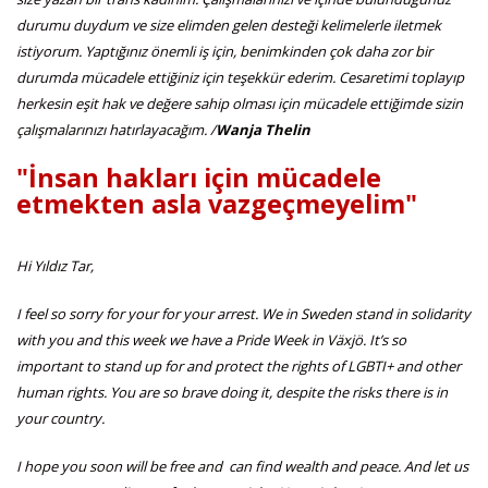
durumu duydum ve size elimden gelen desteği kelimelerle iletmek
istiyorum. Yaptığınız önemli iş için, benimkinden çok daha zor bir
durumda mücadele ettiğiniz için teşekkür ederim. Cesaretimi toplayıp
herkesin eşit hak ve değere sahip olması için mücadele ettiğimde sizin
çalışmalarınızı hatırlayacağım. /
Wanja Thelin
"İnsan hakları için mücadele
etmekten asla vazgeçmeyelim"
Hi Yıldız Tar,
I feel so sorry for your for your arrest. We in Sweden stand in solidarity
with you and this week we have a Pride Week in Växjö. It’s so
important to stand up for and protect the rights of LGBTI+ and other
human rights. You are so brave doing it, despite the risks there is in
your country.
I hope you soon will be free and can find wealth and peace. And let us