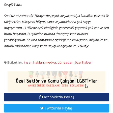
Sevgili Yıldız,
Seni uzun zamandır Türkiye’de çeşitli sosyal medya kanalları vasıtası ile
takip ettim. Hikayeni biliyor, sana ve yaptıklarına çok saygı
duyuyorum. O ülkede açık kimliğinle gazetecilik yapmak çok zor ve sen
bunu başardın. Bu yüzden burada (İsveç’te) sana bunları
yazabiliyorum. En kısa zamanda özgürlüğüne kavuşmanı diliyorum ve
onurlu mücadelen karşısında saygı ile eğiliyorum.
/Tülay
Etiketler:
insan hakları
,
medya
,
dünyadan
,
özel haber
Facebook'da Paylaş
Twitter'da Paylaş