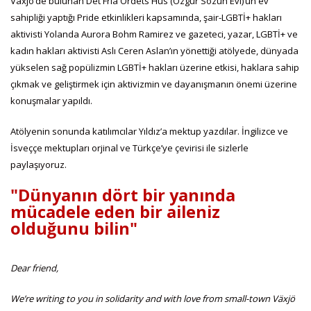
Växjö’de bulunan Det Fria Ordets Hus (Özgür Sözün Evi)’un ev
sahipliği yaptığı Pride etkinlikleri kapsamında, şair-LGBTİ+ hakları
aktivisti Yolanda Aurora Bohm Ramirez ve gazeteci, yazar, LGBTİ+ ve
kadın hakları aktivisti Aslı Ceren Aslan’ın yönettiği atölyede, dünyada
yükselen sağ popülizmin LGBTİ+ hakları üzerine etkisi, haklara sahip
çıkmak ve geliştirmek için aktivizmin ve dayanışmanın önemi üzerine
konuşmalar yapıldı.
Atölyenin sonunda katılımcılar Yıldız’a mektup yazdılar. İngilizce ve
İsveççe mektupları orjinal ve Türkçe’ye çevirisi ile sizlerle
paylaşıyoruz.
"Dünyanın dört bir yanında
mücadele eden bir aileniz
olduğunu bilin"
Dear friend,
We’re writing to you in solidarity and with love from small-town Växjö