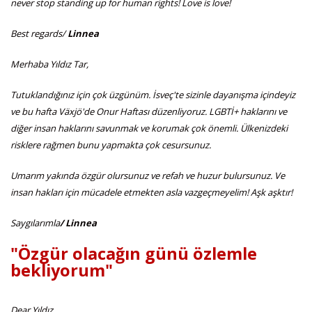
never stop standing up for human rights! Love is love!
Best regards/
Linnea
Merhaba Yıldız Tar,
Tutuklandığınız için çok üzgünüm. İsveç'te sizinle dayanışma içindeyiz
ve bu hafta Växjö'de Onur Haftası düzenliyoruz. LGBTİ+ haklarını ve
diğer insan haklarını savunmak ve korumak çok önemli. Ülkenizdeki
risklere rağmen bunu yapmakta çok cesursunuz.
Umarım yakında özgür olursunuz ve refah ve huzur bulursunuz. Ve
insan hakları için mücadele etmekten asla vazgeçmeyelim! Aşk aşktır!
Saygılarımla
/ Linnea
"Özgür olacağın günü özlemle
bekliyorum"
Dear Yıldız,