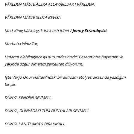
VÄRLDEN MÅSTE ÄLSKA ALLAVÄRLDAR I VÄRLDEN.
VÄRLDEN MÅSTE SLUTA BEVISA.
Med värlig hälsning, kärlek och frihet /
Jenny Strandqvist
Merhaba Yıldız Tar,
Umarım olabildiğince iyi durumdasınızdır. Cesaretinize hayranım ve
yakında özgür olmanızı gerçekten diliyorum.
İşte Växjö Onur Haftası'ndaki bir aktivizm atölyesi sırasında yazdığım
bir şiir.
DÜNYA KENDİNİ SEVMELI.
DÜNYA, DÜNYADAKİ TÜM DÜNYALARI SEVMELİ.
DÜNYA KANITLAMAYI BIRAKMALI.