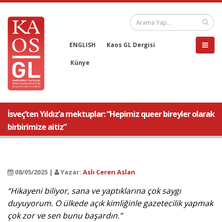
ENGLISH
Kaos GL Dergisi
Künye
İsveç’ten Yıldız’a mektuplar: “Hepimiz queer bireyler olarak
birbirimize aitiz”
08/05/2025 |
Yazar:
Aslı Ceren Aslan
“Hikayeni biliyor, sana ve yaptıklarına çok saygı
duyuyorum. O ülkede açık kimliğinle gazetecilik yapmak
çok zor ve sen bunu başardın.”