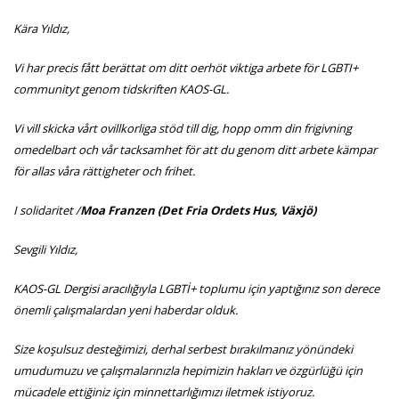
Kära Yıldız,
Vi har precis fått berättat om ditt oerhöt viktiga arbete för LGBTI+
communityt genom tidskriften KAOS-GL.
Vi vill skicka vårt ovillkorliga stöd till dig, hopp omm din frigivning
omedelbart och vår tacksamhet för att du genom ditt arbete kämpar
för allas våra rättigheter och frihet.
I solidaritet /
Moa Franzen (Det Fria Ordets Hus, Växjö)
Sevgili Yıldız,
KAOS-GL Dergisi aracılığıyla LGBTİ+ toplumu için yaptığınız son derece
önemli çalışmalardan yeni haberdar olduk.
Size koşulsuz desteğimizi, derhal serbest bırakılmanız yönündeki
umudumuzu ve çalışmalarınızla hepimizin hakları ve özgürlüğü için
mücadele ettiğiniz için minnettarlığımızı iletmek istiyoruz.