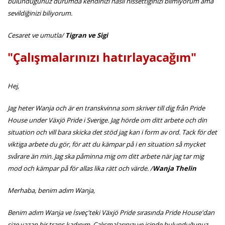
bulunduğunuz durumda kendinizi nasıl hissettiğinizi bilmiyorum ama
sevildiğinizi biliyorum.
Cesaret ve umutla/
Tigran ve Sigi
"Çalışmalarınızı hatırlayacağım"
Hej,
Jag heter Wanja och är en transkvinna som skriver till dig från Pride
House under Växjö Pride i Sverige. Jag hörde om ditt arbete och din
situation och vill bara skicka det stöd jag kan i form av ord. Tack för det
viktiga arbete du gör, för att du kämpar på i en situation så mycket
svårare än min. Jag ska påminna mig om ditt arbete när jag tar mig
mod och kämpar på för allas lika rätt och värde. /
Wanja Thelin
Merhaba, benim adım Wanja,
Benim adım Wanja ve İsveç'teki Växjö Pride sırasında Pride House'dan
size yazan bir trans kadınım. Çalışmalarınızı ve içinde bulunduğunuz