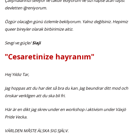
Çalışmalarınızı seviyor ve takdir ediyorum ve sizi hapse atan faşist
devletten iğreniyorum.
Özgür olacağın günü özlemle bekliyorum. Yalnız değilsiniz. Hepimiz
queer bireyler olarak birbirimize aitiz.
Sevgi ve güçle/
Siaji
"Cesaretinize hayranım"
Hej Yıldız Tar,
Jag hoppas att du har det så bra du kan. Jag beundrar ditt mod och
önskar verkligen att du ska bli fri.
Här är en dikt jag skrev under en workshop i aktivism under Växjö
Pride Vecka.
VÄRLDEN MÅSTE ÄLSKA SIG SJÄLV.