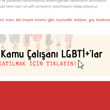
ve şiddetten korunmasına yönelik gerekli tedbirlerin alınmasını,
etkili idari ve adli süreçlerin işletilmesini talep ediyoruz.
izm
,
trans
,
ikili cinsiyet sistemi
,
lgbti
,
eşcinsellik
,
lezbiyen
,
gey
,
biseksüe