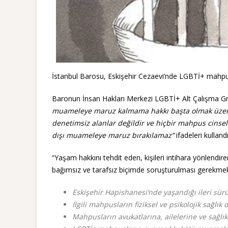
İstanbul Barosu, Eskişehir Cezaevi’nde LGBTİ+ mahpusl
Baronun İnsan Hakları Merkezi LGBTİ+ Alt Çalışma Gr
muameleye maruz kalmama hakkı başta olmak üzere t
denetimsiz alanlar değildir ve hiçbir mahpus cinsel 
dışı muameleye maruz bırakılamaz”
ifadeleri kullandı
“Yaşam hakkını tehdit eden, kişileri intihara yönlendire
bağımsız ve tarafsız biçimde soruşturulması gerekmekted
Eskişehir Hapishanesi’nde yaşandığı ileri sürü
İlgili mahpusların fiziksel ve psikolojik sağl
Mahpusların avukatlarına, ailelerine ve sağlık