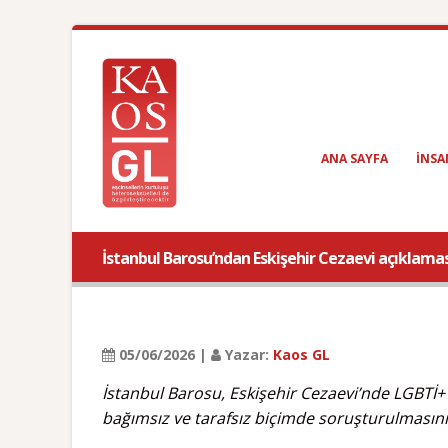
ANA SAYFA
INSA
İstanbul Barosu’ndan Eskişehir Cezaevi açıklamas
05/06/2026 |
Yazar:
Kaos GL
İstanbul Barosu, Eskişehir Cezaevi’nde LGBTİ+
bağımsız ve tarafsız biçimde soruşturulmasını 