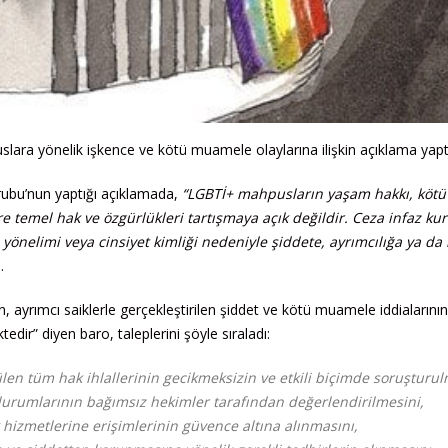
ara yönelik işkence ve kötü muamele olaylarına ilişkin açıklama yapt
ubu’nun yaptığı açıklamada,
“LGBTİ+ mahpusların yaşam hakkı, kötü
emel hak ve özgürlükleri tartışmaya açık değildir. Ceza infaz ku
yönelimi veya cinsiyet kimliği nedeniyle şiddete, ayrımcılığa ya da 
.
n, ayrımcı saiklerle gerçekleştirilen şiddet ve kötü muamele iddialarının
ir” diyen baro, taleplerini şöyle sıraladı:
len tüm hak ihlallerinin gecikmeksizin ve etkili biçimde soruşturul
ık durumlarının bağımsız hekimler tarafından değerlendirilmesini,
 hizmetlerine erişimlerinin güvence altına alınmasını,