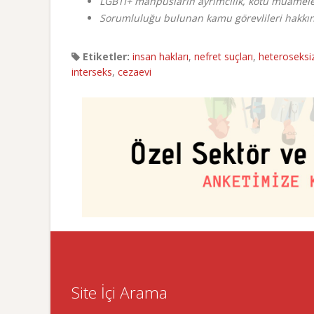
LGBTİ+ mahpusların ayrımcılık, kötü muamele 
Sorumluluğu bulunan kamu görevlileri hakkında 
Etiketler:
insan hakları
,
nefret suçları
,
heteroseks
interseks
,
cezaevi
Site İçi Arama