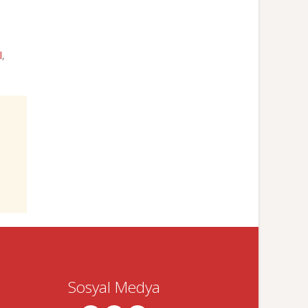
l
,
Sosyal Medya