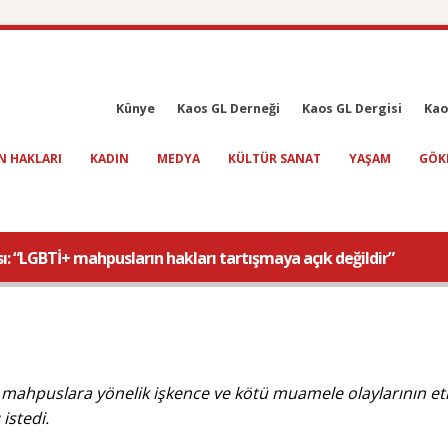
Künye
Kaos GL Derneği
Kaos GL Dergisi
Kao
N HAKLARI
KADIN
MEDYA
KÜLTÜR SANAT
YAŞAM
GÖK
ı: “LGBTİ+ mahpusların hakları tartışmaya açık değildir”
 mahpuslara yönelik işkence ve kötü muamele olaylarının et
istedi.