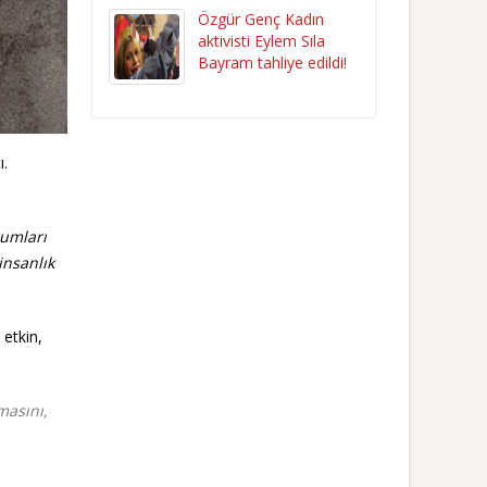
Özgür Genç Kadın
aktivisti Eylem Sıla
Bayram tahliye edildi!
ı.
rumları
insanlık
 etkin,
masını,