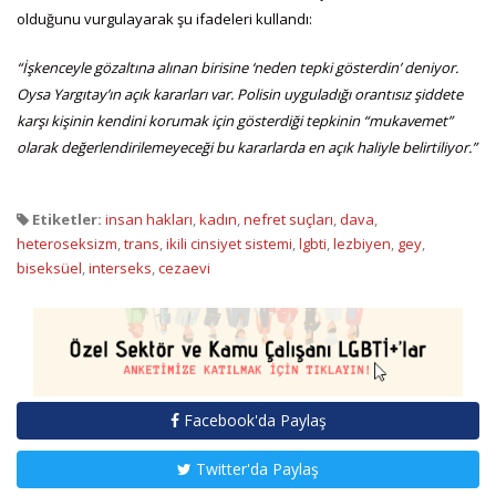
olduğunu vurgulayarak şu ifadeleri kullandı:
“İşkenceyle gözaltına alınan birisine ‘neden tepki gösterdin’ deniyor.
Oysa Yargıtay’ın açık kararları var. Polisin uyguladığı orantısız şiddete
karşı kişinin kendini korumak için gösterdiği tepkinin “mukavemet”
olarak değerlendirilemeyeceği bu kararlarda en açık haliyle belirtiliyor.”
Etiketler:
insan hakları
,
kadın
,
nefret suçları
,
dava
,
heteroseksizm
,
trans
,
ikili cinsiyet sistemi
,
lgbti
,
lezbiyen
,
gey
,
biseksüel
,
interseks
,
cezaevi
Facebook'da Paylaş
Twitter'da Paylaş