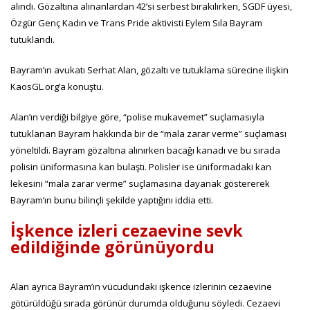
alındı. Gözaltına alınanlardan 42’si serbest bırakılırken, SGDF üyesi,
Özgür Genç Kadın ve Trans Pride aktivisti Eylem Sıla Bayram
tutuklandı.
Bayram’ın avukatı Serhat Alan, gözaltı ve tutuklama sürecine ilişkin
KaosGL.org’a konuştu.
Alan’ın verdiği bilgiye göre, “polise mukavemet” suçlamasıyla
tutuklanan Bayram hakkında bir de “mala zarar verme” suçlaması
yöneltildi. Bayram gözaltına alınırken bacağı kanadı ve bu sırada
polisin üniformasına kan bulaştı. Polisler ise üniformadaki kan
lekesini “mala zarar verme” suçlamasına dayanak göstererek
Bayram’ın bunu bilinçli şekilde yaptığını iddia etti.
İşkence izleri cezaevine sevk
edildiğinde görünüyordu
Alan ayrıca Bayram’ın vücudundaki işkence izlerinin cezaevine
götürüldüğü sırada görünür durumda olduğunu söyledi. Cezaevi