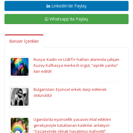
LinkedIn'de Paylaş
Whatsapp'da Paylaş
Benzer İçerikler
Rusya: Kadın ve LGBTİ+ hakları alanında çalışan
Kuzey Kafkasya merkezli örgüt, “aşırılık yanlısı”
ilan edildi!
Bulgaristan: Eşcinsel erkek darp edilerek
öldürüldü!
Uganda’da eşcinsellik yasasını ihlal ettikleri
gerekçesiyle tutuklanan kadınlar anlatıyor:
“Cezaevinde olmak hayatımızı mahvetti”