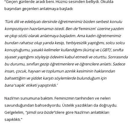
“Geçen günlerde aradı beni. Hüznü sesinden belliydi. Okulda
başından geçenleri anlatmaya başladı:
‘Türk dili ve edebiyatı dersinde öğretmenimiz bizden serbest konulu
kompozisyon hazırlamamızı istedi. Ben de
‘feminizm’
üzerine yazdım
ve çıkıp sözlü olarak anlatmaya başladım
.
Ama kadın öğretmenimiz
bundan rahatsız olup yarıda kesip, ‘terbiyesizlik yaptığımı, solcu solcu
konuştuğumu, yasaklı kelimeler kullandığımı (kürtaj ve LGBT)’, sınıfta
siyaset yaptığımı söyleyip ödevimi kabul etmedi ve oturttu.
Sonrasında
bu durumu, sınıfları gezip öğretmenlere ve öğrencilere anlattı. Sadece
insan, çocuk, hayvan ve toplumun azınlık kesiminin haklarından
bahsettiğim ve şiddet karşıtı söylemlerde bulunduğum için
bana
‘sapık’
etiketi yapıştırıldı.’
Nazlı’nın sunumuna baktım. Feminizmin tarihinden ve neleri
savunduğundan bahsediyordu. Üstelik yazdıkları da doğruydu.
Gelgelelim,
“şimdi sıra bizde”
cilere göre Nazlı’nın anlattıkları
sapıklıktı.”