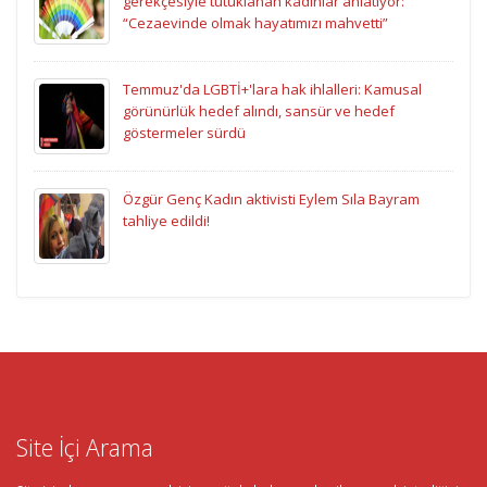
gerekçesiyle tutuklanan kadınlar anlatıyor:
“Cezaevinde olmak hayatımızı mahvetti”
Temmuz'da LGBTİ+'lara hak ihlalleri: Kamusal
görünürlük hedef alındı, sansür ve hedef
göstermeler sürdü
Özgür Genç Kadın aktivisti Eylem Sıla Bayram
tahliye edildi!
Site İçi Arama