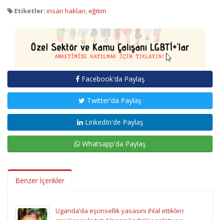
Etiketler:
insan hakları
,
eğitim
Facebook'da Paylaş
Twitter'da Paylaş
LinkedIn'de Paylaş
Whatsapp'da Paylaş
Benzer İçerikler
Uganda’da eşcinsellik yasasını ihlal ettikleri