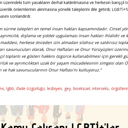
 üzerindeki tüm yasakların derhal kaldırılmasına ve herkesin barışçıl t
üvenlik önlemlerinin alınmasına yönelik taleplerini dile getirdi; LGBTİ+’l
asını sonlandırdı:
şam sürme talepleri en temel insan hakları kapsamındadır. Cinsel yö
 ayrımcılık, dışlama ve şiddet uygulaması insan hakları ihlalidir ve 
maddesi, herkese önceden izin almadan silahsız ve saldırısız topla
arı savunucuları olarak, Onur Haftaları ve Onur Yürüyüşleri üzerin
ıl toplantı ve gösteri hakkını özgürce kullanabilmesi için gerekli g
gürlük ve ayrımcılıktan uzak bir yaşam mücadelesinin simgesi olan 
n ve hak savunucularının Onur Haftası'nı kutluyoruz.”
ans
,
lgbti
,
ifade özgürlüğü
,
lezbiyen
,
gey
,
biseksüel
,
interseks
,
örgütle