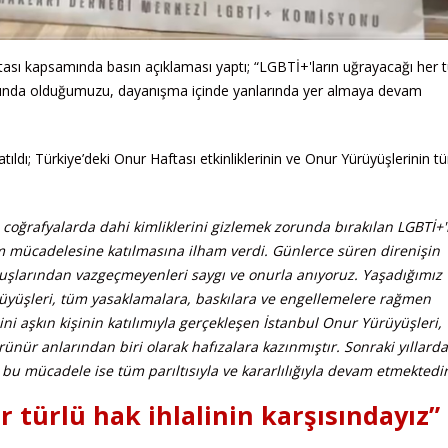
tası kapsamında basın açıklaması yaptı; “LGBTİ+'ların uğrayacağı her t
arşısında olduğumuzu, dayanışma içinde yanlarında yer almaya devam
atıldı; Türkiye’deki Onur Haftası etkinliklerinin ve Onur Yürüyüşlerinin t
coğrafyalarda dahi kimliklerini gizlemek zorunda bırakılan LGBTİ+'
m mücadelesine katılmasına ilham verdi. Günlerce süren direnişin
uşlarından vazgeçmeyenleri saygı ve onurla anıyoruz. Yaşadığımız
rüyüşleri, tüm yasaklamalara, baskılara ve engellemelere rağmen
ini aşkın kişinin katılımıyla gerçekleşen İstanbul Onur Yürüyüşleri,
ünür anlarından biri olarak hafızalara kazınmıştır. Sonraki yıllarda
n bu mücadele ise tüm parıltısıyla ve kararlılığıyla devam etmektedir
r türlü hak ihlalinin karşısındayız”