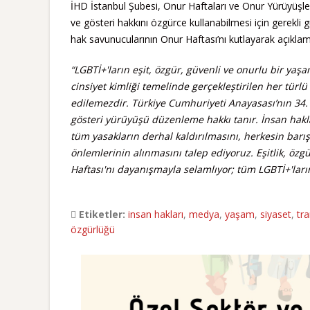
İHD İstanbul Şubesi, Onur Haftaları ve Onur Yürüyüşleri
ve gösteri hakkını özgürce kullanabilmesi için gerekli g
hak savunucularının Onur Haftası’nı kutlayarak açıklam
“LGBTİ+'ların eşit, özgür, güvenli ve onurlu bir ya
cinsiyet kimliği temelinde gerçekleştirilen her türlü
edilemezdir. Türkiye Cumhuriyeti Anayasası’nın 34. 
gösteri yürüyüşü düzenleme hakkı tanır. İnsan hakl
tüm yasakların derhal kaldırılmasını, herkesin barışç
önlemlerinin alınmasını talep ediyoruz. Eşitlik, öz
Haftası'nı dayanışmayla selamlıyor; tüm LGBTİ+'ları
Etiketler:
insan hakları
,
medya
,
yaşam
,
siyaset
,
tr
özgürlüğü