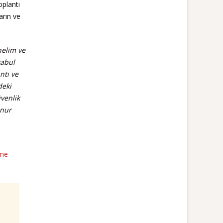
oplantı
arın ve
nelim ve
kabul
ntı ve
deki
üvenlik
Onur
nme