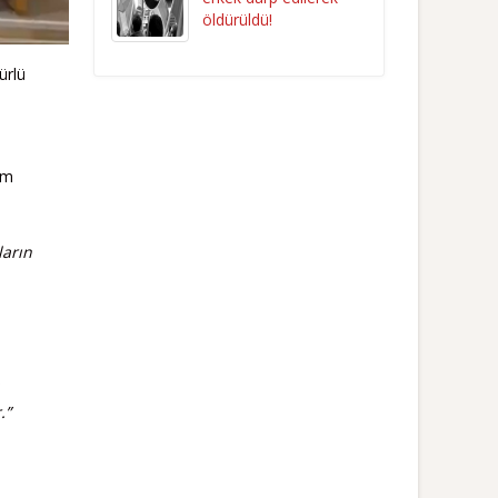
öldürüldü!
ürlü
üm
ların
.”