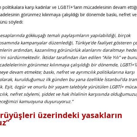
 politikalara karşı kadınlar ve LGBTİ+'ların mücadelesinin devam ettiği
delesinin görünmez kılınmaya çalışıldığı bir dönemde baskı, nefret ve
ğünü söyledi:
hesaplarında gökkuşağı temalı paylaşımların yapılabildiği, birçok
psamında kampanyalar düzenlediği, Türkiye'de faaliyet gösteren çeş
mlerin ardından, kazanılmış görünürlük alanlarını daraltmayı hede
ini sürdürmektedir. İktidar tarafından ilan edilen “Aile Yılı” ve buna
cadelelerinin görünmez kılınmaya çalışıldığı bir dönemde, LGBTİ+'l
eye devam etmekte; baskı, nefret ve ayrımcılık politikalarına karşı
larak, kurulduğumuz ilk günden bu yana özellikle İstanbul'da tran
ik. Eşit, özgür ve onurlu bir yaşam talebiyle yürütülen LGBTİ+ müca
cılık, nefret söylemi, şiddet ve hak ihlalinin karşısında olduğumuzu
eceğimizi kamuoyuna duyuruyoruz.”
rüyüşleri üzerindeki yasakların
uz”