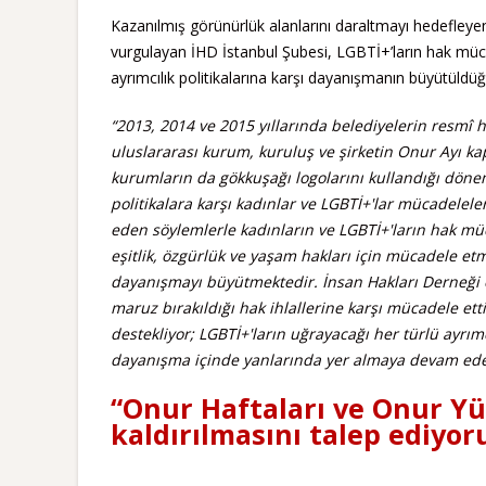
Kazanılmış görünürlük alanlarını daraltmayı hedefleyen
vurgulayan İHD İstanbul Şubesi, LGBTİ+’ların hak müca
ayrımcılık politikalarına karşı dayanışmanın büyütüldü
“2013, 2014 ve 2015 yıllarında belediyelerin resmî 
uluslararası kurum, kuruluş ve şirketin Onur Ayı ka
kurumların da gökkuşağı logolarını kullandığı döne
politikalara karşı kadınlar ve LGBTİ+'lar mücadeleler
eden söylemlerle kadınların ve LGBTİ+'ların hak mü
eşitlik, özgürlük ve yaşam hakları için mücadele etm
dayanışmayı büyütmektedir. İnsan Hakları Derneği o
maruz bırakıldığı hak ihlallerine karşı mücadele ett
destekliyor; LGBTİ+'ların uğrayacağı her türlü ayrım
dayanışma içinde yanlarında yer almaya devam ed
“Onur Haftaları ve Onur Yü
kaldırılmasını talep ediyor