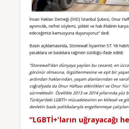
İnsan Hakları Derneği (İHD) İstanbul Şubesi, Onur Haf
ayrımcılık, nefret söylemi, şiddet ve hak ihlalinin k
edeceğimizi kamuoyuna duyuruyoruz” dedi.
Basın açıklamasında, Stonewall İsyanı’nın 57. Yılı hatırl
yasaklara ve baskılara rağmen sürdüğü ifade edildi:
“Stonewall'dan dünyaya yayılan bu cesaret, en ücra 
görünür olmasına, örgütlenmesine ve eşit bir yaşa
ardından haklarından, yaşam alanlarından ve varol
coğrafyada da Onur Haftası etkinlikleri ve Onur Yü
sürmektedir. Özellikle 2013 ve 2014 yıllarında yüz b
Türkiye'deki LGBTİ+ mücadelesinin en kitlesel ve gör
devletin baskı politikalarıyla engellenmeye çalışıla
“LGBTİ+'ların uğrayacağı he