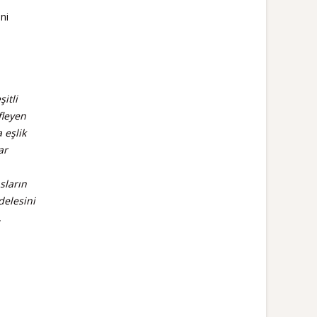
ni
itli
fleyen
 eşlik
ar
sların
delesini
,