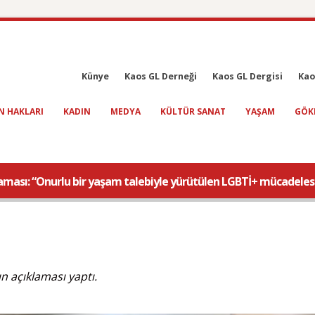
Künye
Kaos GL Derneği
Kaos GL Dergisi
Kao
N HAKLARI
KADIN
MEDYA
KÜLTÜR SANAT
YAŞAM
GÖK
klaması: “Onurlu bir yaşam talebiyle yürütülen LGBTİ+ mücadeles
 açıklaması yaptı.