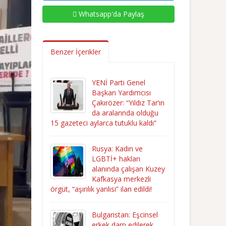
Whatsapp'da Paylaş
Benzer İçerikler
YENİ Parti Genel
Başkan Yardımcısı
Çakırözer: “Yıldız Tar’ın
da aralarında olduğu
15 gazeteci aylarca tutuklu kaldı”
Rusya: Kadın ve
LGBTİ+ hakları
alanında çalışan Kuzey
Kafkasya merkezli
örgüt, “aşırılık yanlısı” ilan edildi!
Bulgaristan: Eşcinsel
erkek darp edilerek