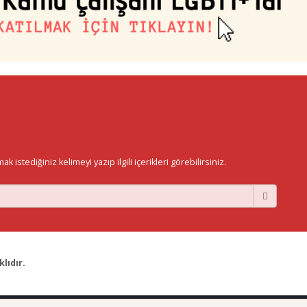
istediğiniz kelimeyi yazıp ilgili içerikleri görebilirsiniz.
lıdır.