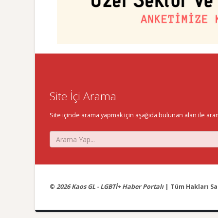
Site İçi Arama
Site içinde arama yapmak için aşağıda bulunan alan ile aramak 
©
2026 Kaos GL - LGBTİ+ Haber Portalı
| Tüm Hakları Sak