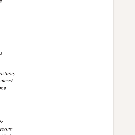
e
lu
 üstüne,
alesef
ona
üz
iyorum.