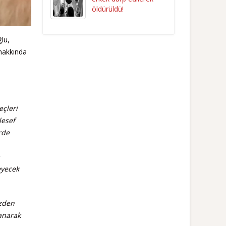
öldürüldü!
lu,
 hakkında
eçleri
lesef
rde
eyecek
ezden
lanarak