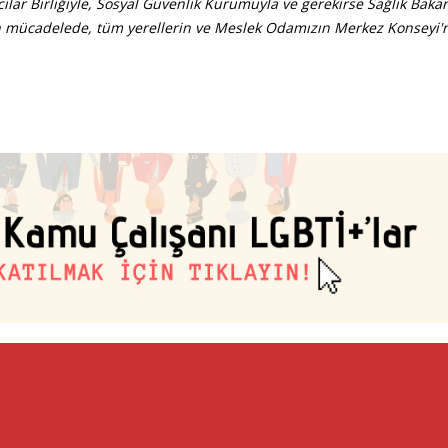
ılar Birliğiyle, Sosyal Güvenlik Kurumuyla ve gerekirse Sağlık Bakan
 mücadelede, tüm yerellerin ve Meslek Odamızın Merkez Konseyi'ni