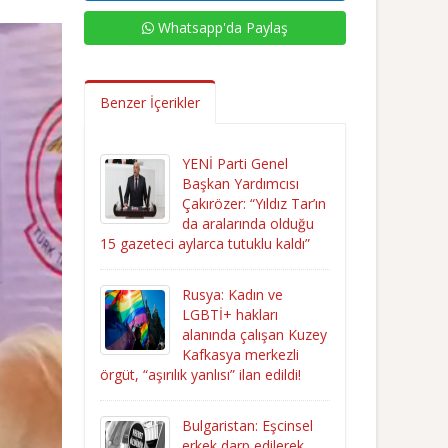
Whatsapp'da Paylaş
Benzer İçerikler
YENİ Parti Genel
Başkan Yardımcısı
Çakırözer: “Yıldız Tar’ın
da aralarında olduğu
15 gazeteci aylarca tutuklu kaldı”
Rusya: Kadın ve
LGBTİ+ hakları
alanında çalışan Kuzey
Kafkasya merkezli
örgüt, “aşırılık yanlısı” ilan edildi!
Bulgaristan: Eşcinsel
erkek darp edilerek