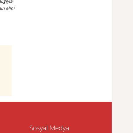
lığıyla
n elini
Sosyal Medya