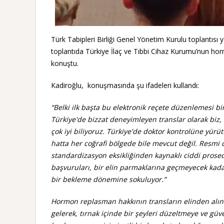
Türk Tabipleri Birliği Genel Yönetim Kurulu toplantısı
toplantıda Türkiye İlaç ve Tıbbi Cihaz Kurumu’nun horm
konuştu.
Kadiroğlu, konuşmasında şu ifadeleri kullandı:
“Belki ilk başta bu elektronik reçete düzenlemesi bir
Türkiye'de bizzat deneyimleyen translar olarak bi
çok iyi biliyoruz. Türkiye'de doktor kontrolüne yürü
hatta her coğrafi bölgede bile mevcut değil.
Resmi c
standardizasyon eksikliğinden kaynaklı ciddi prosed
başvuruları, bir elin parmaklarına geçmeyecek kada
bir bekleme dönemine sokuluyor.”
Hormon replasman hakkının transların elinden alınd
gelerek, tırnak içinde bir şeyleri düzeltmeye ve güve