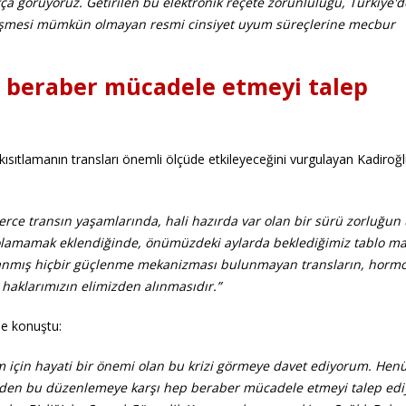
kça görüyoruz. Getirilen bu elektronik reçete zorunluluğu, Türkiye'd
 erişmesi mümkün olmayan resmi cinsiyet uyum süreçlerine mecbur
 beraber mücadele etmeyi talep
kısıtlamanın transları önemli ölçüde etkileyeceğini vurgulayan Kadiroğ
ce transın yaşamlarında, hali hazırda var olan bir sürü zorluğun
p olamamak eklendiğinde, önümüzdeki aylarda beklediğimiz tablo ma
ağlanmış hiçbir güçlenme mekanizması bulunmayan transların, horm
haklarımızın elimizden alınmasıdır.”
le konuştu:
m için hayati bir önemi olan bu krizi görmeye davet ediyorum. Hen
sizden bu düzenlemeye karşı hep beraber mücadele etmeyi talep ed