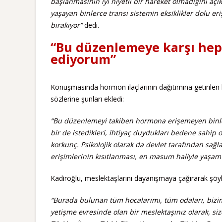
başlanmasının iyi niyetli bir hareket olmadığını açı
yaşayan binlerce transı sistemin eksiklikler dolu
bırakıyor”
dedi.
“Bu düzenlemeye karşı hep
ediyorum”
Konuşmasında hormon ilaçlarının dağıtımına getirilen 
sözlerine şunları ekledi:
“
Bu düzenlemeyi takiben hormona erişemeyen binler
bir de istedikleri, ihtiyaç duydukları bedene sahi
korkunç. Psikolojik olarak da devlet tarafından s
erişimlerinin kısıtlanması, en masum haliyle yaşam 
Kadiroğlu, meslektaşlarını dayanışmaya çağırarak şöy
“Burada bulunan tüm hocalarımı, tüm odaları, bizi
yetişme evresinde olan bir meslektaşınız olarak, 