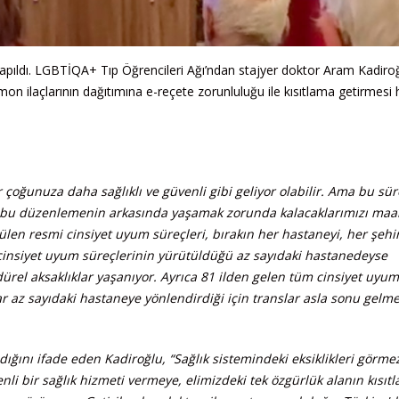
 yapıldı. LGBTİQA+ Tıp Öğrencileri Ağı’ndan stajyer doktor Aram Kadiroğ
on ilaçlarının dağıtımına e-reçete zorunluluğu ile kısıtlama getirmesi
 çoğunuza daha sağlıklı ve güvenli gibi geliyor olabilir. Ama bu sür
z, bu düzenlemenin arkasında yaşamak zorunda kalacaklarımızı maa
tülen resmi cinsiyet uyum süreçleri, bırakın her hastaneyi, her şehi
insiyet uyum süreçlerinin yürütüldüğü az sayıdaki hastanedeyse
ürel aksaklıklar yaşanıyor. Ayrıca 81 ilden gelen tüm cinsiyet uyum
r az sayıdaki hastaneye yönlendirdiği için translar asla sonu gelm
ığını ifade eden Kadiroğlu, “Sağlık sistemindeki eksiklikleri görm
nli bir sağlık hizmeti vermeye, elimizdeki tek özgürlük alanın kısıt