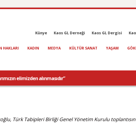
Künye
Kaos GL Derneği
Kaos GL Dergisi
Kao
N HAKLARI
KADIN
MEDYA
KÜLTÜR SANAT
YAŞAM
GÖK
rımızın elimizden alınmasıdır”
ğlu, Türk Tabipleri Birliği Genel Yönetim Kurulu toplantısı