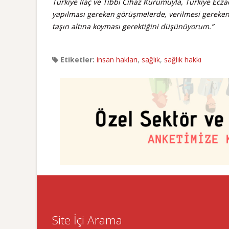
Türkiye İlaç ve Tıbbi Cihaz Kurumuyla, Türkiye Eczac
yapılması gereken görüşmelerde, verilmesi gereken
taşın altına koyması gerektiğini düşünüyorum.”
Etiketler:
insan hakları
,
sağlık
,
sağlık hakkı
Site İçi Arama