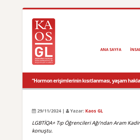
ANA SAYFA
INSA
“Hormon erişimlerinin kısıtlanması, yaşam hakla
29/11/2024 |
Yazar:
Kaos GL
LGBTİQA+ Tıp Öğrencileri Ağı’ndan Aram Kadiro
konuştu.