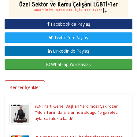
Facebook'da Paylaş
Twitter'da Paylaş
LinkedIn'de Paylaş
Whatsapp'da Paylaş
Benzer İçerikler
YENİ Parti Genel Başkan Yardımcısı Çakırözer:
“Yıldız Tar’ın da aralarında olduğu 15 gazeteci
aylarca tutuklu kaldı”
Rusya: Kadın ve LGBTİ+ hakları alanında çalışan