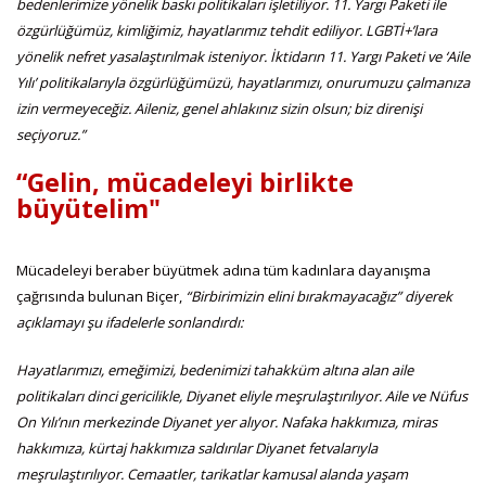
bedenlerimize yönelik baskı politikaları işletiliyor. 11. Yargı Paketi ile
özgürlüğümüz, kimliğimiz, hayatlarımız tehdit ediliyor. LGBTİ+’lara
yönelik nefret yasalaştırılmak isteniyor. İktidarın 11. Yargı Paketi ve ‘Aile
Yılı’ politikalarıyla özgürlüğümüzü, hayatlarımızı, onurumuzu çalmanıza
izin vermeyeceğiz. Aileniz, genel ahlakınız sizin olsun; biz direnişi
seçiyoruz.”
“Gelin, mücadeleyi birlikte
büyütelim"
Mücadeleyi beraber büyütmek adına tüm kadınlara dayanışma
çağrısında bulunan Biçer,
“Birbirimizin elini bırakmayacağız” diyerek
açıklamayı şu ifadelerle sonlandırdı:
Hayatlarımızı, emeğimizi, bedenimizi tahakküm altına alan aile
politikaları dinci gericilikle, Diyanet eliyle meşrulaştırılıyor. Aile ve Nüfus
On Yılı’nın merkezinde Diyanet yer alıyor. Nafaka hakkımıza, miras
hakkımıza, kürtaj hakkımıza saldırılar Diyanet fetvalarıyla
meşrulaştırılıyor. Cemaatler, tarikatlar kamusal alanda yaşam