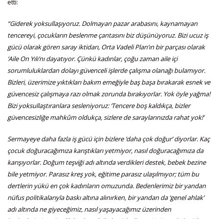
etti:
“Giderek yoksullaşıyoruz. Dolmayan pazar arabasını, kaynamayan
tencereyi, çocukların beslenme çantasını biz düşünüyoruz. Bizi ucuz iş
gücü olarak gören saray iktidarı, Orta Vadeli Plan’ın bir parçası olarak
‘Aile On Yılı’nı dayatıyor. Çünkü kadınlar, çoğu zaman aile içi
sorumluluklardan dolayı güvenceli işlerde çalışma olanağı bulamıyor.
Bizleri, üzerimize yıktıkları bakım emeğiyle baş başa bırakarak esnek ve
güvencesiz çalışmaya razı olmak zorunda bırakıyorlar. Yok öyle yağma!
Bizi yoksullaştıranlara sesleniyoruz: ‘Tencere boş kaldıkça, bizler
güvencesizliğe mahkûm oldukça, sizlere de saraylarınızda rahat yok!’
Sermayeye daha fazla iş gücü için bizlere ‘daha çok doğur’ diyorlar. Kaç
çocuk doğuracağımıza karıştıkları yetmiyor, nasıl doğuracağımıza da
karışıyorlar. Doğum teşviği adı altında verdikleri destek, bebek bezine
bile yetmiyor. Parasız kreş yok, eğitime parasız ulaşılmıyor; tüm bu
dertlerin yükü en çok kadınların omuzunda. Bedenlerimiz bir yandan
nüfus politikalarıyla baskı altına alınırken, bir yandan da ‘genel ahlak’
adı altında ne giyeceğimiz, nasıl yaşayacağımız üzerinden