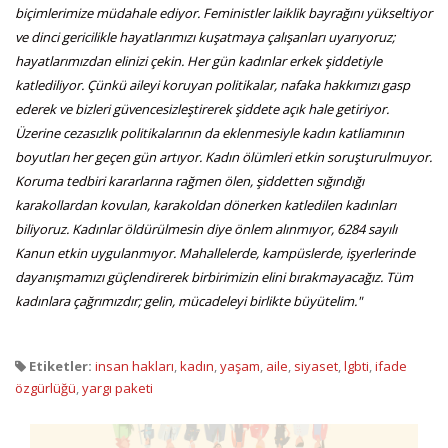
biçimlerimize müdahale ediyor. Feministler laiklik bayrağını yükseltiyor
ve dinci gericilikle hayatlarımızı kuşatmaya çalışanları uyarıyoruz;
hayatlarımızdan elinizi çekin. Her gün kadınlar erkek şiddetiyle
katlediliyor. Çünkü aileyi koruyan politikalar, nafaka hakkımızı gasp
ederek ve bizleri güvencesizleştirerek şiddete açık hale getiriyor.
Üzerine cezasızlık politikalarının da eklenmesiyle kadın katliamının
boyutları her geçen gün artıyor. Kadın ölümleri etkin soruşturulmuyor.
Koruma tedbiri kararlarına rağmen ölen, şiddetten sığındığı
karakollardan kovulan, karakoldan dönerken katledilen kadınları
biliyoruz. Kadınlar öldürülmesin diye önlem alınmıyor, 6284 sayılı
Kanun etkin uygulanmıyor. Mahallelerde, kampüslerde, işyerlerinde
dayanışmamızı güçlendirerek birbirimizin elini bırakmayacağız. Tüm
kadınlara çağrımızdır; gelin, mücadeleyi birlikte büyütelim."
Etiketler:
insan hakları
,
kadın
,
yaşam
,
aile
,
siyaset
,
lgbti
,
ifade
özgürlüğü
,
yargı paketi