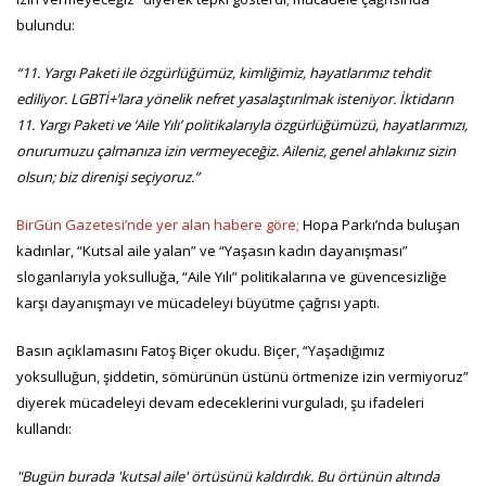
bulundu:
“11. Yargı Paketi ile özgürlüğümüz, kimliğimiz, hayatlarımız tehdit
ediliyor. LGBTİ+’lara yönelik nefret yasalaştırılmak isteniyor. İktidarın
11. Yargı Paketi ve ‘Aile Yılı’ politikalarıyla özgürlüğümüzü, hayatlarımızı,
onurumuzu çalmanıza izin vermeyeceğiz. Aileniz, genel ahlakınız sizin
olsun; biz direnişi seçiyoruz.”
BirGün Gazetesi’nde yer alan habere göre;
Hopa Parkı’nda buluşan
kadınlar, “Kutsal aile yalan” ve “Yaşasın kadın dayanışması”
sloganlarıyla yoksulluğa, “Aile Yılı” politikalarına ve güvencesizliğe
karşı dayanışmayı ve mücadeleyi büyütme çağrısı yaptı.
Basın açıklamasını Fatoş Biçer okudu. Biçer, “Yaşadığımız
yoksulluğun, şiddetin, sömürünün üstünü örtmenize izin vermiyoruz”
diyerek mücadeleyi devam edeceklerini vurguladı, şu ifadeleri
kullandı:
"Bugün burada 'kutsal aile' örtüsünü kaldırdık. Bu örtünün altında