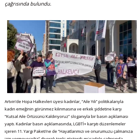
çağrısında bulundu.
Artvin’de Hopa Halkevleri üyesi kadınlar, “Aile Yılı” politikalarıyla
kadın emeğinin görünmez kılınmasına ve erkek şiddetine karşı
“Kutsal Aile Örtüsünü Kaldırıyoruz” sloganıyla bir basın açıklaması
yaptı. Kadınlar basın açıklamasında, LGBTİ+ karşıtı düzenlemeler
içeren 11. Yargı Paketi’ne de “Hayatlarımızı ve onurumuzu çalmanıza
izin vermeyeceğiz” diyerek tepki gösterdi; mücadele çağrısında