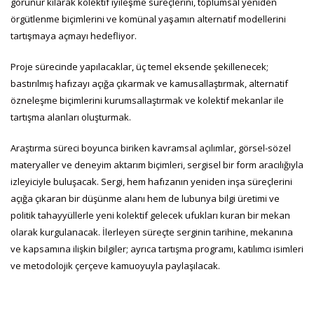
görünür kılarak kolektif iyileşme süreçlerini, toplumsal yeniden
örgütlenme biçimlerini ve komünal yaşamın alternatif modellerini
tartışmaya açmayı hedefliyor.
Proje sürecinde yapılacaklar, üç temel eksende şekillenecek;
bastırılmış hafızayı açığa çıkarmak ve kamusallaştırmak, alternatif
özneleşme biçimlerini kurumsallaştırmak ve kolektif mekanlar ile
tartışma alanları oluşturmak.
Araştırma süreci boyunca biriken kavramsal açılımlar, görsel-sözel
materyaller ve deneyim aktarım biçimleri, sergisel bir form aracılığıyla
izleyiciyle buluşacak. Sergi, hem hafızanın yeniden inşa süreçlerini
açığa çıkaran bir düşünme alanı hem de lubunya bilgi üretimi ve
politik tahayyüllerle yeni kolektif gelecek ufukları kuran bir mekan
olarak kurgulanacak. İlerleyen süreçte serginin tarihine, mekanına
ve kapsamına ilişkin bilgiler; ayrıca tartışma programı, katılımcı isimleri
ve metodolojik çerçeve kamuoyuyla paylaşılacak.