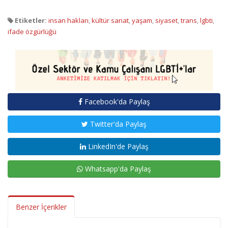
Etiketler:
insan hakları
,
kültür sanat
,
yaşam
,
siyaset
,
trans
,
lgbti
,
ifade özgürlüğü
Facebook'da Paylaş
Twitter'da Paylaş
LinkedIn'de Paylaş
Whatsapp'da Paylaş
Benzer İçerikler