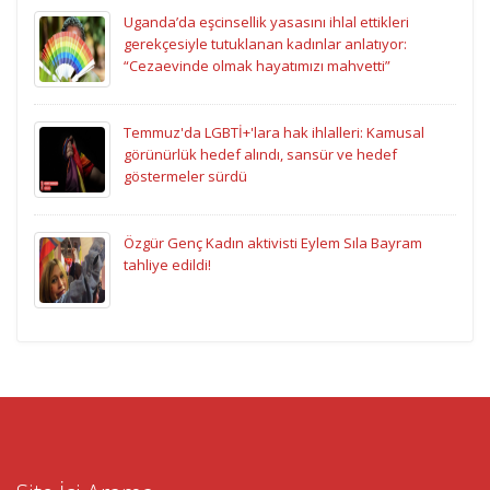
Uganda’da eşcinsellik yasasını ihlal ettikleri
gerekçesiyle tutuklanan kadınlar anlatıyor:
“Cezaevinde olmak hayatımızı mahvetti”
Temmuz'da LGBTİ+'lara hak ihlalleri: Kamusal
görünürlük hedef alındı, sansür ve hedef
göstermeler sürdü
Özgür Genç Kadın aktivisti Eylem Sıla Bayram
tahliye edildi!