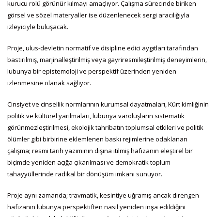
kurucu rolü görünür kılmayı amaçlıyor. Çalışma sürecinde biriken
görsel ve sözel materyaller ise düzenlenecek sergi aracılığıyla
izleyiciyle buluşacak.
Proje, ulus-devletin normatif ve disipline edici aygıtları tarafından
bastırılmış, marjinalleştirilmiş veya gayriresmileştirilmiş deneyimlerin,
lubunya bir epistemoloji ve perspektif üzerinden yeniden
izlenmesine olanak sağlıyor.
Cinsiyet ve cinsellik normlarının kurumsal dayatmaları, Kürt kimliğinin
politik ve kültürel yarılmaları, lubunya varoluşların sistematik
görünmezleştirilmesi, ekolojik tahribatın toplumsal etkileri ve politik
ölümler gibi birbirine eklemlenen baskı rejimlerine odaklanan
çalışma; resmi tarih yazımının dışına itilmiş hafızanın eleştirel bir
biçimde yeniden açığa çıkarılması ve demokratik toplum
tahayyüllerinde radikal bir dönüşüm imkanı sunuyor.
Proje aynı zamanda; travmatik, kesintiye uğramış ancak direngen
hafızanın lubunya perspektiften nasıl yeniden inşa edildiğini