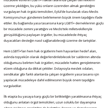
mücadele etmenin LGBTİ+ hakları alanında çalışan derneklerin
üzerine yıkıldığını, bu yükü onların üzerinden almak gerektiğini
vurgulayan hak örgütü temsilcileri, Eylül’de kurulacak olası Meclis
Komisyonu’nun gündemini belirlemenin büyük önem taşıdığını ifade
ettiler. Bu bağlamda yasa tasarısına karşı LGBTİ+ derneklerinin güçlü
bir mücadele zemini yarattığını ve Meclis’teki milletvekilleriyle
görüşüldüğünü paylaşan örgütler, bu mücadelede ihtiyaç
duyacakları desteğin nasıl sağlanabileceği üzerine de tartıştılar.
Hem LGBTİ+’ları hem hak örgütlerini hem hayvanları hedef alan,
aslında topyekûn olarak değerlendirilebilecek bir saldırının altında
olduğumuzu belirten hak örgütleri, mücadele hattını genişletmenin
elzem olduğuna da dikkat çektiler. Dolayısıyla meslek odaları,
sendikalar gibi farklı alanlarda çalışan örgütlerin yasa tasarısı için
yapılacak mücadeleye dahil edilmesinin büyük önem taşıdığını
vurguladılar.
İlk etapta bu yasaya karşı güçlü bir birlikteliğin yaratılmasına ihtiyaç
olduğunu anlatan örgüt temsilcileri, uzun soluklu bir dayanışma