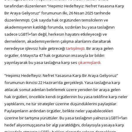
tarafından düzenlenen “Hepimiz Hedefteyiz: Nefret Yasasına Karşı
Bir Araya Geliyoruz” forumunun ilki, 26 Nisan 2025 tarihinde
düzenlenmişti. Çok sayıda hak örgütünden temsilcilerin ve
akademisyenin katıldığı forumda, sızdırılan bu yasa taslağının
sadece LGBTİ+’ları değil, herkesin hayatını etkileyeceği ve
derneklerin, akademisyenlerin çalışma alanlarını daraltarak
neredeyse işlevsiz hale getireceği
tartışılmıştı
. Bir araya gelen
örgütler, 6 Mayıs’ta 47 hak örgütünün imzasıyla bir bildiri
yayınlayarak bu yasa taslağına karşı ses
çıkarmışlardı.
“Hepimiz Hedefteyiz: Nefret Yasasına Karşı Bir Araya Geliyoruz”
forumunun ikincisi 22 Haziran’da gerçekleşti. Yasa taslağına karşı
atılacak somut adımları belirlemek üzere yeniden bir araya gelen
hak örgütleri, öncelikle kendi örgütlerinin bu yasa teklifine karşı neler
yaptıklarını, ne tür stratejiler üzerine düşündüklerini paylaştılar.
Paylaşımların ardından örgütler, birlikte neler yapabilecekleri
üzerine bir tartışma yürüttüler. Bu yasa taslağının yalnızca LGBTİ+’ları
hedef alıyormuşçasına bir algı yaratıldığını, dolayısıyla yasaya karşı