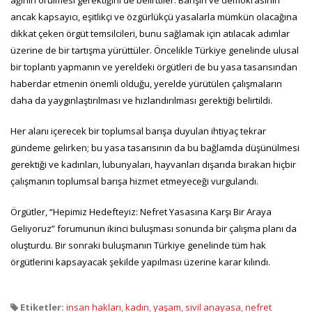
ağının örülmesi gerektiğini de belirttiler. Barışın ve demokrasinin
ancak kapsayıcı, eşitlikçi ve özgürlükçü yasalarla mümkün olacağına
dikkat çeken örgüt temsilcileri, bunu sağlamak için atılacak adımlar
üzerine de bir tartışma yürüttüler. Öncelikle Türkiye genelinde ulusal
bir toplantı yapmanın ve yereldeki örgütleri de bu yasa tasarısından
haberdar etmenin önemli olduğu, yerelde yürütülen çalışmaların
daha da yaygınlaştırılması ve hızlandırılması gerektiği belirtildi.
Her alanı içerecek bir toplumsal barışa duyulan ihtiyaç tekrar
gündeme gelirken; bu yasa tasarısının da bu bağlamda düşünülmesi
gerektiği ve kadınları, lubunyaları, hayvanları dışarıda bırakan hiçbir
çalışmanın toplumsal barışa hizmet etmeyeceği vurgulandı.
Örgütler, “Hepimiz Hedefteyiz: Nefret Yasasına Karşı Bir Araya
Geliyoruz” forumunun ikinci buluşması sonunda bir çalışma planı da
oluşturdu. Bir sonraki buluşmanın Türkiye genelinde tüm hak
örgütlerini kapsayacak şekilde yapılması üzerine karar kılındı.
Etiketler:
insan hakları
,
kadın
,
yaşam
,
sivil anayasa
,
nefret