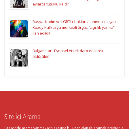
aylarca tutuklu kaldı”
Rusya: Kadın ve LGBTİ+ hakları alanında çalışan
Kuzey Kafkasya merkezli örgüt, “aşırılık yanlısı”
ilan edildi!
Bulgaristan: Eşcinsel erkek darp edilerek
öldürüldü!
Site İçi Arama
Site içinde arama yapmak için aşağıda bulunan alan ile aramak istediğiniz