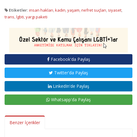
Etiketler:
insan hakları
,
kadın
,
yaşam
,
nefret suçları
,
siyaset
,
trans
,
lgbti
,
yargı paketi
Facebook'da Paylaş
Twitter'da Paylaş
LinkedIn'de Paylaş
Whatsapp'da Paylaş
Benzer İçerikler