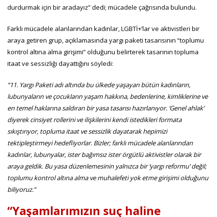
durdurmak için bir aradayız” dedi; mücadele çağrısında bulundu.
Farklı mücadele alanlarından kadınlar, LGBTİ+’lar ve aktivistleri bir
araya getiren grup, açıklamasında yargı paketi tasarısının “toplumu
kontrol altına alma girişimi” olduğunu belirterek tasarının topluma
itaat ve sessizliği dayattığını söyledi:
“11. Yargı Paketi adı altında bu ülkede yaşayan bütün kadınların,
lubunyaların ve çocukların yaşam hakkına, bedenlerine, kimliklerine ve
en temel haklarına saldıran bir yasa tasarısı hazırlanıyor. ‘Genel ahlak’
diyerek cinsiyet rollerini ve ilişkilerini kendi istedikleri formata
sıkıştırıyor, topluma itaat ve sessizlik dayatarak hepimizi
tektipleştirmeyi hedefliyorlar. Bizler; farklı mücadele alanlarından
kadınlar, lubunyalar, ister bağımsız ister örgütlü aktivistler olarak bir
araya geldik. Bu yasa düzenlemesinin yalnızca bir ‘yargı reformu’ değil;
toplumu kontrol altına alma ve muhalefeti yok etme girişimi olduğunu
biliyoruz.”
“Yaşamlarımızın suç haline