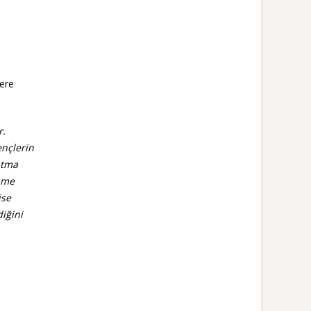
ere
r.
nçlerin
atma
enme
ise
iğini