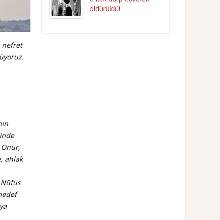
öldürüldü!
 nefret
tüyoruz.
nın
çinde
. Onur,
, ahlak
e Nüfus
 hedef
aya