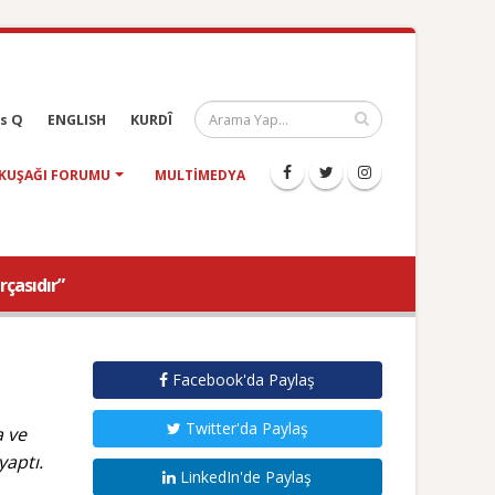
s Q
ENGLISH
KURDÎ
KUŞAĞI FORUMU
MULTIMEDYA
rçasıdır”
Facebook'da Paylaş
Twitter'da Paylaş
a ve
yaptı.
LinkedIn'de Paylaş