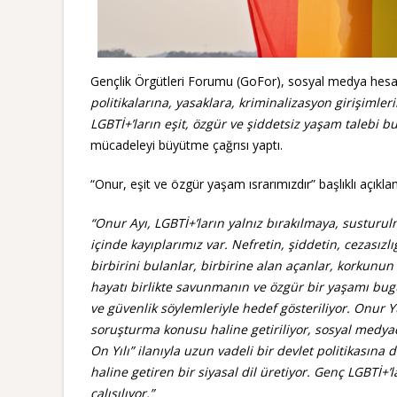
Gençlik Örgütleri Forumu (GoFor), sosyal medya hesapl
politikalarına, yasaklara, kriminalizasyon girişimler
LGBTİ+’ların eşit, özgür ve şiddetsiz yaşam talebi 
mücadeleyi büyütme çağrısı yaptı.
“Onur, eşit ve özgür yaşam ısrarımızdır” başlıklı açıklam
“Onur Ayı, LGBTİ+’ların yalnız bırakılmaya, susturu
içinde kayıplarımız var. Nefretin, şiddetin, cezasız
birbirini bulanlar, birbirine alan açanlar, korkunun
hayatı birlikte savunmanın ve özgür bir yaşamı bug
ve güvenlik söylemleriyle hedef gösteriliyor. Onur Y
soruşturma konusu haline getiriliyor, sosyal medyada
On Yılı” ilanıyla uzun vadeli bir devlet politikasına
haline getiren bir siyasal dil üretiyor. Genç LGBTİ+’
çalışılıyor.”