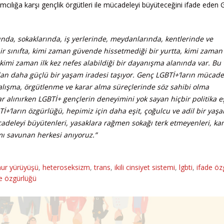
ımcılığa karşı gençlik örgütleri ile mücadeleyi büyüteceğini ifade eden
nda, sokaklarında, iş yerlerinde, meydanlarında, kentlerinde ve
ir sınıfta, kimi zaman güvende hissetmediği bir yurtta, kimi zaman
kimi zaman ilk kez nefes alabildiği bir dayanışma alanında var. Bu 
an daha güçlü bir yaşam iradesi taşıyor. Genç LGBTİ+’ların mücadel
 çalışma, örgütlenme ve karar alma süreçlerinde söz sahibi olma
r alınırken LGBTİ+ gençlerin deneyimini yok sayan hiçbir politika eşi
İ+’ların özgürlüğü, hepimiz için daha eşit, çoğulcu ve adil bir yaş
cadeleyi büyütenleri, yasaklara rağmen sokağı terk etmeyenleri, k
mı savunan herkesi anıyoruz.”
ur yürüyüşü
,
heteroseksizm
,
trans
,
ikili cinsiyet sistemi
,
lgbti
,
ifade öz
e özgürlüğü