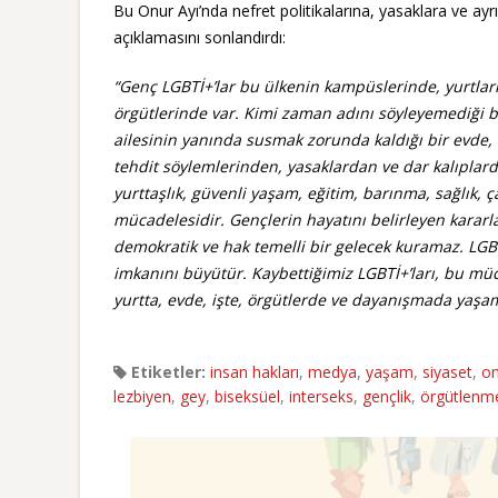
Bu Onur Ayı’nda nefret politikalarına, yasaklara ve ayr
açıklamasını sonlandırdı:
“Genç LGBTİ+’lar bu ülkenin kampüslerinde, yurtları
örgütlerinde var. Kimi zaman adını söyleyemediği b
ailesinin yanında susmak zorunda kaldığı bir evde, 
tehdit söylemlerinden, yasaklardan ve dar kalıplard
yurttaşlık, güvenli yaşam, eğitim, barınma, sağlık,
mücadelesidir. Gençlerin hayatını belirleyen kararla
demokratik ve hak temelli bir gelecek kuramaz. LGBT
imkanını büyütür. Kaybettiğimiz LGBTİ+’ları, bu mü
yurtta, evde, işte, örgütlerde ve dayanışmada yaşa
Etiketler:
insan hakları
,
medya
,
yaşam
,
siyaset
,
on
lezbiyen
,
gey
,
biseksüel
,
interseks
,
gençlik
,
örgütlenm