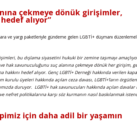
anına çekmeye dönük girişimler,
 hedef alıyor”
lara ve yargı paketleriyle gündeme gelen LGBTİ+ düşmanı düzenlemel
şimleri, bu dışlama siyasetini hukuki bir zemine taşımayı amaçlıyo
ve hak savunuculuğunu suç alanına çekmeye dönük her girişim, ge
lma hakkını hedef alıyor. Genç LGBTİ+ Derneği hakkında verilen kap
 kurulu üyeleri hakkında açılan ceza davası, LGBTİ+’ların örgütl
ımızda duruyor. LGBTİ+ hak savunucuları hakkında açılan davalar 
ve nefret politikalarına karşı söz kurmanın nasıl baskılanmak istend
pimiz için daha adil bir yaşamın