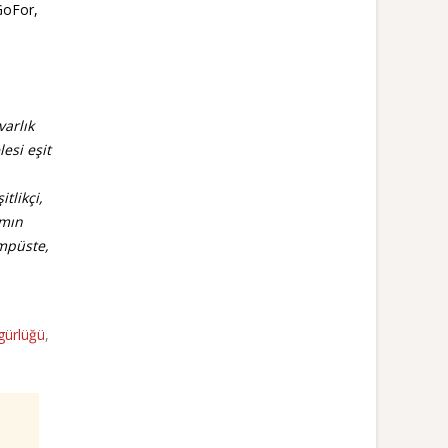
 GoFor,
varlık
esi eşit
tlikçi,
amın
ampüste,
gürlüğü
,