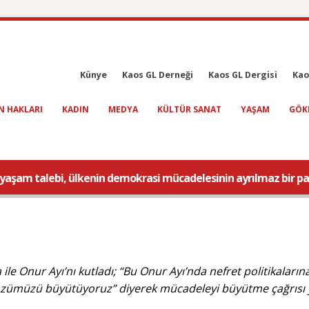
Künye
Kaos GL Derneği
Kaos GL Dergisi
Kao
N HAKLARI
KADIN
MEDYA
KÜLTÜR SANAT
YAŞAM
GÖK
t yaşam talebi, ülkenin demokrasi mücadelesinin ayrılmaz bir pa
ile Onur Ayı’nı kutladı; “Bu Onur Ayı’nda nefret politikaların
e sözümüzü büyütüyoruz” diyerek mücadeleyi büyütme çağrısı 