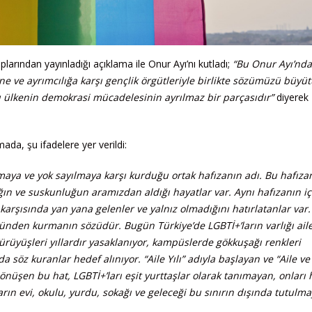
arından yayınladığı açıklama ile Onur Ayı’nı kutladı;
“Bu Onur Ayı’nda
ine ve ayrımcılığa karşı gençlik örgütleriyle birlikte sözümüzü büyü
bu ülkenin demokrasi mücadelesinin ayrılmaz bir parçasıdır”
diyerek
ada, şu ifadelere yer verildi:
lmaya ve yok sayılmaya karşı kurduğu ortak hafızanın adı. Bu hafıza
lığın ve suskunluğun aramızdan aldığı hayatlar var. Aynı hafızanın i
 karşısında yan yana gelenler ve yalnız olmadığını hatırlatanlar var
ünden kurmanın sözüdür. Bugün Türkiye’de LGBTİ+’ların varlığı aile
ürüyüşleri yıllardır yasaklanıyor, kampüslerde gökkuşağı renkleri
 söz kuranlar hedef alınıyor. “Aile Yılı” adıyla başlayan ve “Aile v
 dönüşen bu hat, LGBTİ+’ları eşit yurttaşlar olarak tanımayan, onları
ların evi, okulu, yurdu, sokağı ve geleceği bu sınırın dışında tutulm