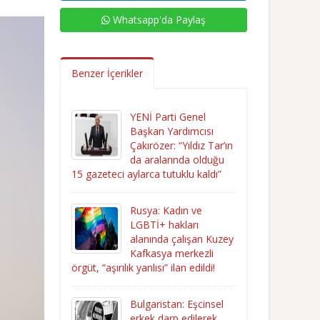
Whatsapp'da Paylaş
Benzer İçerikler
YENİ Parti Genel
Başkan Yardımcısı
Çakırözer: “Yıldız Tar’ın
da aralarında olduğu
15 gazeteci aylarca tutuklu kaldı”
Rusya: Kadın ve
LGBTİ+ hakları
alanında çalışan Kuzey
Kafkasya merkezli
örgüt, “aşırılık yanlısı” ilan edildi!
Bulgaristan: Eşcinsel
erkek darp edilerek