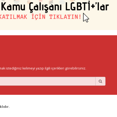
istediğiniz kelimeyi yazıp ilgili içerikleri görebilirsiniz.
lıdır.