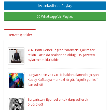
LinkedIn'de Paylaş
Whatsapp'da Paylaş
Benzer İçerikler
YENİ Parti Genel Başkan Yardımcısı Çakırözer:
“Yıldız Tar’ın da aralarında olduğu 15 gazeteci
aylarca tutuklu kaldı”
Rusya: Kadın ve LGBTİ+ hakları alanında çalışan
Kuzey Kafkasya merkezli örgüt, “aşırılık yanlısı”
ilan edildi!
Bulgaristan: Eşcinsel erkek darp edilerek
öldürüldü!