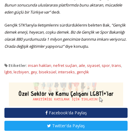
Bunun sonucunda uluslararası platformda bunu aktaran, mücadele
eden güçlü bir Türkiye var”
dedi.
Gençlik STK’larıyla iletişimlerini sürdürdüklerini belirten Bak,
“Gençlik
demek enerji, heyecan, coşku demek. Biz de Gençlik ve Spor Bakanlığı
olarak 880 yurdumuzda 1 milyon gencimize barınma imkanı veriyoruz.
Orada değişik eğitimler yapıyoruz”
diye konuştu.
Etiketler:
insan hakları
,
nefret suçları
,
aile
,
siyaset
,
spor
,
trans
,
lgbti
,
lezbiyen
,
gey
,
biseksüel
,
interseks
,
gençlik
Facebook'da Paylaş
Twitter'da Paylaş