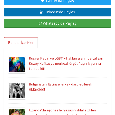
Twitter'da Paylaş
LinkedIn'de Paylaş
Whatsapp'da Paylaş
Benzer İçerikler
Rusya: Kadın ve LGBTİ+ hakları alanında çalışan
Kuzey Kafkasya merkezli örgüt, “aşırılık yanlısı”
ilan edildi!
Bulgaristan: Eşcinsel erkek darp edilerek
öldürüldü!
Uganda’da eşcinsellik yasasını ihlal ettikleri