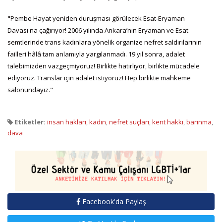
"
Pembe Hayat yeniden duruşması görülecek Esat-Eryaman
Davası'na çağırıyor! 2006 yılında Ankara’nın Eryaman ve Esat
semtlerinde trans kadınlara yönelik organize nefret saldırılarının
failleri hâlâ tam anlamıyla yargılanmadı. 19 yıl sonra, adalet
talebimizden vazgeçmiyoruz! Birlikte hatırlıyor, birlikte mücadele
ediyoruz. Translar için adalet istiyoruz! Hep birlikte mahkeme
salonundayız."
Etiketler:
insan hakları
,
kadın
,
nefret suçları
,
kent hakkı
,
barınma
,
dava
Facebook'da Paylaş