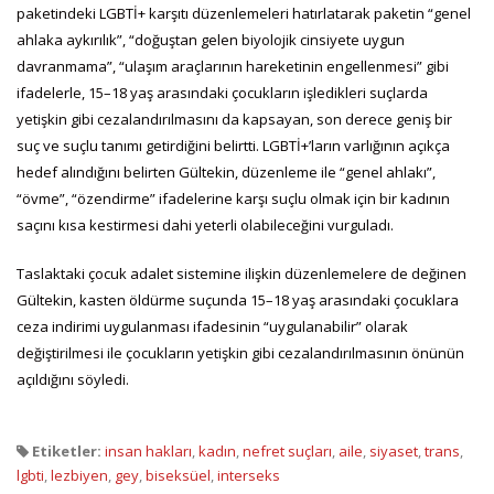
paketindeki LGBTİ+ karşıtı düzenlemeleri hatırlatarak paketin “genel
ahlaka aykırılık”, “doğuştan gelen biyolojik cinsiyete uygun
davranmama”, “ulaşım araçlarının hareketinin engellenmesi” gibi
ifadelerle, 15–18 yaş arasındaki çocukların işledikleri suçlarda
yetişkin gibi cezalandırılmasını da kapsayan, son derece geniş bir
suç ve suçlu tanımı getirdiğini belirtti. LGBTİ+’ların varlığının açıkça
hedef alındığını belirten Gültekin, düzenleme ile “genel ahlakı”,
“övme”, “özendirme” ifadelerine karşı suçlu olmak için bir kadının
saçını kısa kestirmesi dahi yeterli olabileceğini vurguladı.
Taslaktaki çocuk adalet sistemine ilişkin düzenlemelere de değinen
Gültekin, kasten öldürme suçunda 15–18 yaş arasındaki çocuklara
ceza indirimi uygulanması ifadesinin “uygulanabilir” olarak
değiştirilmesi ile çocukların yetişkin gibi cezalandırılmasının önünün
açıldığını söyledi.
Etiketler:
insan hakları
,
kadın
,
nefret suçları
,
aile
,
siyaset
,
trans
,
lgbti
,
lezbiyen
,
gey
,
biseksüel
,
interseks