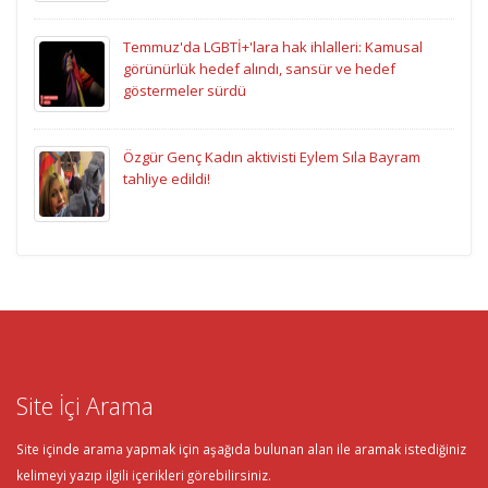
Temmuz'da LGBTİ+'lara hak ihlalleri: Kamusal
görünürlük hedef alındı, sansür ve hedef
göstermeler sürdü
Özgür Genç Kadın aktivisti Eylem Sıla Bayram
tahliye edildi!
Site İçi Arama
Site içinde arama yapmak için aşağıda bulunan alan ile aramak istediğiniz
kelimeyi yazıp ilgili içerikleri görebilirsiniz.