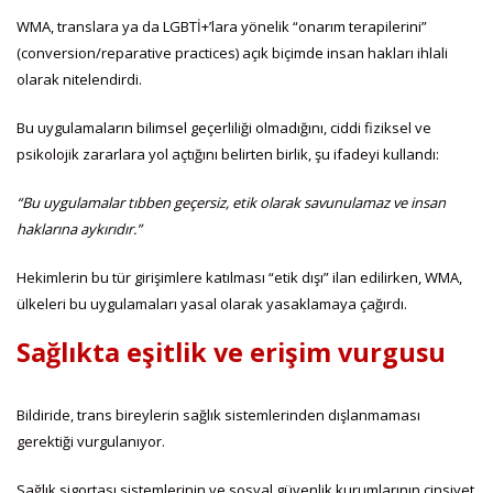
WMA, translara ya da LGBTİ+’lara yönelik “onarım terapilerini”
(conversion/reparative practices) açık biçimde insan hakları ihlali
olarak nitelendirdi.
Bu uygulamaların bilimsel geçerliliği olmadığını, ciddi fiziksel ve
psikolojik zararlara yol açtığını belirten birlik, şu ifadeyi kullandı:
“Bu uygulamalar tıbben geçersiz, etik olarak savunulamaz ve insan
haklarına aykırıdır.”
Hekimlerin bu tür girişimlere katılması “etik dışı” ilan edilirken, WMA,
ülkeleri bu uygulamaları yasal olarak yasaklamaya çağırdı.
Sağlıkta eşitlik ve erişim vurgusu
Bildiride, trans bireylerin sağlık sistemlerinden dışlanmaması
gerektiği vurgulanıyor.
Sağlık sigortası sistemlerinin ve sosyal güvenlik kurumlarının cinsiyet