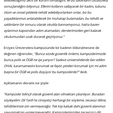
edebileceğimiz aktif bir kurum olmadığını, ve bu saldırıların cezasızlıkla
sonuçlandığını biliyoruz. Ellerini kollarını sallayarak bir kadını, lubunu
ölüm ve cinsel şiddetle tehdit edebiliyorlarken onlar, biz bu
yaşadıklarımızı anlatabilecek bir muhatap bulamadan, bu tehdit ve
saldırıların bir sonucu olarak okulda barınamıyoruz, hatta bazen
aylarımızı kapısından adım atamadan, derslerimizden geri kalarak
okulumuzdan uzak durarak geçiriyoruz.”
Erciyes Üniversitesi kampüsünde bir kadının öldürülmesine de
değinen öğrenciler,
"Bunca sözde güvenlik önlemi, kampüslerimizde
bunca polis ve ÖGB ne işe yarıyor? Sadece üniversitelerde ilan edilen
OHAL kararnamesini korumak ve faşist çeteleri korumak için mi adım
başına bir ÖGB ve polis düşüyor bu kampüslerde?"
dedi.
Açıklamanın devamı ise şöyle:
“Kampüsler bilinçli olarak güvenli alan olmaktan çıkarılıyor. Buradan
söyleyelim: Dil Tarih'te cinsiyetçi herhangi bir söyleme, tecavüz diline,
tehditlerinize izin vermeyeceğiz. Tek kişi kalsak dahi güvenli alanımızı
savunmaktan vazgeçmeyeceğiz. Kampüslerimizden tecavüzcü dili