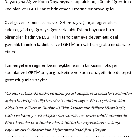
Dayanışma Ağı ve Kadın Dayanışması toplulukları, dün bir öğrencinin
kadınları ve LGBTİ+’ları tehdit etmesi üzerine bir araya geldi.
Özel güvenlik birimi trans ve LGBTİ+ bayrağı açan öğrencilere
saldırdı, gökkuşağı bayrağını zorla aldı. Eylem boyunca bazı
öğrenciler, kadın ve LGBTİ+’ları tehdit etmeye devam etti; özel
güvenlik birimleri kadınlara ve LGBTİ+’lara saldıran gruba müdahale
etmedi.
Tüm engellere rağmen basın açıklamasının bir kısmını okuyan
kadınlar ve LGBTİ+’lar, yargı paketine ve kadın cinayetlerine de tepki
gösterdi, şunları söyledi:
“Okulun ortasında kadın ve lubunya arkadaşlarımız faşistler tarafından
açıkça hedef gösterilip tecavüz tehditleri alıyor. Biz bu çetelerin kim
olduklarını biliyoruz. Bunlar 10 Ekim katliamının faillerini övenlerdir,
kadın ve lubunya arkadaşlarımızı ölümle, tecavüzle tehdit edenlerdir.
Bizler kadınlar ve lubunlar olarak bütün bu yaşadıklarımıza karşı
kayyum okul yönetiminin hiçbir tavır almadığını, şikayet