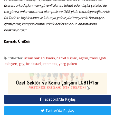
üreten, arkadaşlarımızın güvenli alanını tehdit eden faşist çeteleri de
tek görevi onları korumak olan polis ve ÖGB'yi de temizleyeceğiz. Artık
Dil Tarih'te hiçbir kadın ve lubunya yalnız yürümeyecek! Buradayız,
gitmiyoruz, kampuslerimizi erkek devlet ve onun aparatlarına
bırakmıyoruz!"
Kaynak: ÜniKuir
Etiketler:
insan hakları
,
kadın
,
nefret suçları
,
eğitim
,
trans
,
lgbti
,
lezbiyen
,
gey
,
biseksüel
,
interseks
,
yargı paketi
Facebook'da Paylaş
Twitter'da Paylaş