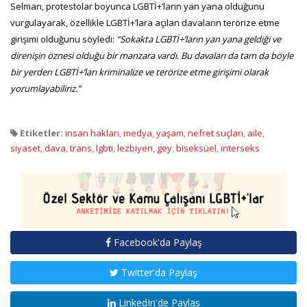
Selman, protestolar boyunca LGBTİ+’ların yan yana olduğunu
vurgulayarak, özellikle LGBTİ+’lara açılan davaların terörize etme
girişimi olduğunu söyledi:
“Sokakta LGBTİ+’ların yan yana geldiği ve
direnişin öznesi olduğu bir manzara vardı. Bu davaları da tam da böyle
bir yerden LGBTİ+’ları kriminalize ve terörize etme girişimi olarak
yorumlayabiliriz.”
Etiketler:
insan hakları
,
medya
,
yaşam
,
nefret suçları
,
aile
,
siyaset
,
dava
,
trans
,
lgbti
,
lezbiyen
,
gey
,
biseksüel
,
interseks
Facebook'da Paylaş
Twitter'da Paylaş
LinkedIn'de Paylaş