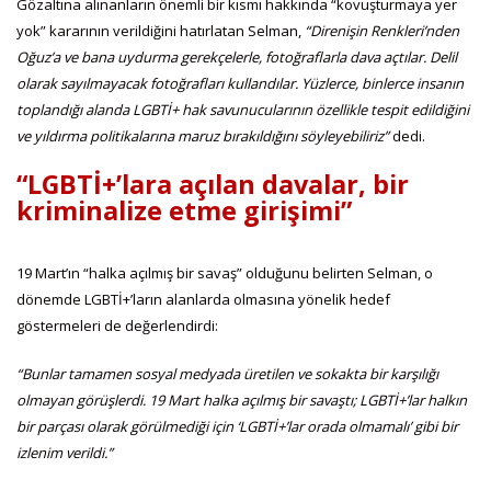
Gözaltına alınanların önemli bir kısmı hakkında “kovuşturmaya yer
yok” kararının verildiğini hatırlatan Selman,
“Direnişin Renkleri’nden
Oğuz’a ve bana uydurma gerekçelerle, fotoğraflarla dava açtılar. Delil
olarak sayılmayacak fotoğrafları kullandılar. Yüzlerce, binlerce insanın
toplandığı alanda LGBTİ+ hak savunucularının özellikle tespit edildiğini
ve yıldırma politikalarına maruz bırakıldığını söyleyebiliriz”
dedi.
“LGBTİ+’lara açılan davalar, bir
kriminalize etme girişimi”
19 Mart’ın “halka açılmış bir savaş” olduğunu belirten Selman, o
dönemde LGBTİ+’ların alanlarda olmasına yönelik hedef
göstermeleri de değerlendirdi:
“Bunlar tamamen sosyal medyada üretilen ve sokakta bir karşılığı
olmayan görüşlerdi. 19 Mart halka açılmış bir savaştı; LGBTİ+’lar halkın
bir parçası olarak görülmediği için ‘LGBTİ+’lar orada olmamalı’ gibi bir
izlenim verildi.”