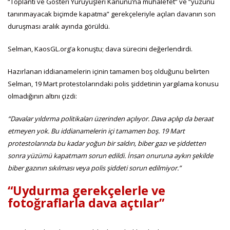
“Toplantı ve Gösteri Yürüyüşleri Kanunu’na muhalefet” ve “yüzünü
tanınmayacak biçimde kapatma” gerekçeleriyle açılan davanın son
duruşması aralık ayında görüldü.
Selman, KaosGL.org’a konuştu; dava sürecini değerlendirdi.
Hazırlanan iddianamelerin içinin tamamen boş olduğunu belirten
Selman, 19 Mart protestolarındaki polis şiddetinin yargılama konusu
olmadığının altını çizdi:
“Davalar yıldırma politikaları üzerinden açılıyor. Dava açılıp da beraat
etmeyen yok. Bu iddianamelerin içi tamamen boş. 19 Mart
protestolarında bu kadar yoğun bir saldırı, biber gazı ve şiddetten
sonra yüzümü kapatmam sorun edildi. İnsan onuruna aykırı şekilde
biber gazının sıkılması veya polis şiddeti sorun edilmiyor.”
“Uydurma gerekçelerle ve
fotoğraflarla dava açtılar”