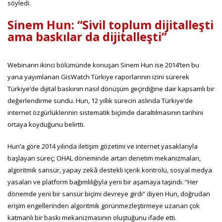
söyledi.
Sinem Hun: “Sivil toplum dijitalleşti
ama baskılar da dijitalleşti”
Webinarın ikinci bölümünde konuşan Sinem Hun ise 2014’ten bu
yana yayımlanan GisWatch Türkiye raporlarının izini sürerek
Türkiye’de dijital baskının nasıl dönüşüm geçirdiğine dair kapsamlı bir
değerlendirme sundu. Hun, 12 yıllık sürecin aslında Türkiye’de
internet özgürlüklerinin sistematik biçimde daraltılmasının tarihini
ortaya koyduğunu belirtti.
Hun’a göre 2014 yılında iletişim gözetimi ve internet yasaklarıyla
başlayan süreç; OHAL döneminde artan denetim mekanizmaları,
algoritmik sansür, yapay zekâ destekli içerik kontrolü, sosyal medya
yasaları ve platform bağımlılığıyla yeni bir aşamaya taşındı. “Her
dönemde yeni bir sansür biçimi devreye girdi” diyen Hun, doğrudan
erişim engellerinden algoritmik görünmezleştirmeye uzanan çok
katmanlı bir baskı mekanizmasının oluştuğunu ifade etti.