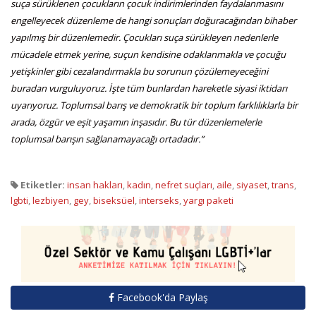
suça sürüklenen çocukların çocuk indirimlerinden faydalanmasını
engelleyecek düzenleme de hangi sonuçları doğuracağından bihaber
yapılmış bir düzenlemedir. Çocukları suça sürükleyen nedenlerle
mücadele etmek yerine, suçun kendisine odaklanmakla ve çocuğu
yetişkinler gibi cezalandırmakla bu sorunun çözülemeyeceğini
buradan vurguluyoruz. İşte tüm bunlardan hareketle siyasi iktidarı
uyarıyoruz. Toplumsal barış ve demokratik bir toplum farklılıklarla bir
arada, özgür ve eşit yaşamın inşasıdır. Bu tür düzenlemelerle
toplumsal barışın sağlanamayacağı ortadadır.”
Etiketler:
insan hakları
,
kadın
,
nefret suçları
,
aile
,
siyaset
,
trans
,
lgbti
,
lezbiyen
,
gey
,
biseksüel
,
interseks
,
yargı paketi
Facebook'da Paylaş