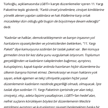
Türkoğlu, açıklamasında LGBTİ+ karşıtı düzenlemeler içeren 11. Yargı
Paketi’ne tepki gösterdi;
“Farklı cinsel yönelimlere, cinsiyet kimliklerine
yönelik alenen yapılan saldırılara ve hak ihlallerine karşı ortak
mücadeleyi dün olduğu gibi bugün de büyütmeye devam edeceğiz”
dedi:
“Kadınlar ve halklar, demokratikleşmenin ve barışın inşasının yol
haritalarını siyasetçilerden ve yöneticilerden beklerken, “11. Yargı
Paketi” diye kamuoyuna sızdırılan bir taslak paket var. Ben konuya
girmeden önce bir kez daha şunu vurgulamak istiyorum. Toplumun
gerçekliğinden ve kadınların taleplerinden bağımsız, ayrıştırıcı,
kutuplaştırıcı, kapalı kapılar ardında hazırlanan hiçbir düzenleme bu
ülkenin barışına hizmet etmez. Demokrasiyi ve insan haklarını yok
sayan, erkek egemen ve tekçi zihniyetle yapılan hiçbir yasal
düzenlemenin kadınların nezdinde geçerliliği olmadı, olmayacak. İşte
taslak diye sızdırılan 11. Yargı Paketinin içerisinde yer alan tekçi,
cinsiyetçi, ırkçı, adeta faşizmi yasallaştıran, LGBTİ+’ları hedef alan,
nefret suçlarını körükleyen böylesi bir düzenlemenin Meclis’e
getirilmesi ayrıştırıcı ve kutuplaştırıcı siyaseti beslemekten başka bir