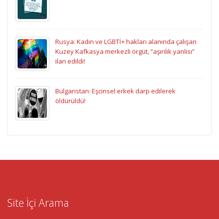
Rusya: Kadın ve LGBTİ+ hakları alanında çalışan
Kuzey Kafkasya merkezli örgüt, “aşırılık yanlısı”
ilan edildi!
Bulgaristan: Eşcinsel erkek darp edilerek
öldürüldü!
Site İçi Arama