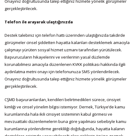
Onayınız doğrultusunda talep ettiğiniz hizmete yönelik görüşmeler
gerçekleştirilecek.
Telefon ile arayarak ulaştığınızda
Destek talebiniz için telefon hattı üzerinden ulaştığınızda takdirde
görüşmeler cinsel şiddetten hayatta kalanları desteklemek amacıyla
çalışmayı yürüten sosyal hizmet uzmanı tarafından yürütülecek.
Başvurucuların hikayelerini ve verilerinin yasal düzlemde
korunabilmesi amacıyla düzenlenen KVKK politikası hakkında ilgili
aydınlatma metni onayı için telefonunuza SMS yönlendirilecek.
Onayınız doğrultusunda talep ettiğiniz hizmete yönelik görüşmeler
gerçekleştirilecek.
CŞMD başvuranlardan, kendileri belirtmedikleri sürece, cinsiyet
kimliği ve cinsel yönelim bilgisi istemiyor. Dernek, Türkiye’de kamu
kurumlarında hala ikili cinsiyet sisteminin kabul görmesi ve
mevzuattaki düzenlemelerin buna göre yapılması sebebiyle kamu
kurumlarına yönlendirme gerekliliği doğduğunda, hayatta kalanın
desteklere erişimde yaşayabileceği olası risklerin önüne geçmek