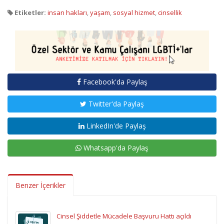
Etiketler:
insan hakları
,
yaşam
,
sosyal hizmet
,
cinsellik
Facebook'da Paylaş
Twitter'da Paylaş
LinkedIn'de Paylaş
Whatsapp'da Paylaş
Benzer İçerikler
Cinsel Şiddetle Mücadele Başvuru Hattı açıldı