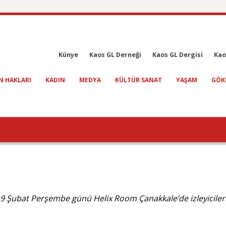
Künye
Kaos GL Derneği
Kaos GL Dergisi
Kao
N HAKLARI
KADIN
MEDYA
KÜLTÜR SANAT
YAŞAM
GÖK
 19 Şubat Perşembe günü Helix Room Çanakkale’de izleyiciler