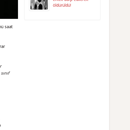
öldürüldü!
nü saat
rar
r
sınıf
…
a