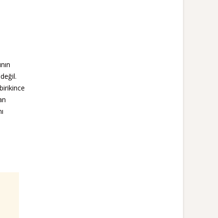
ının
değil.
birikince
an
nı