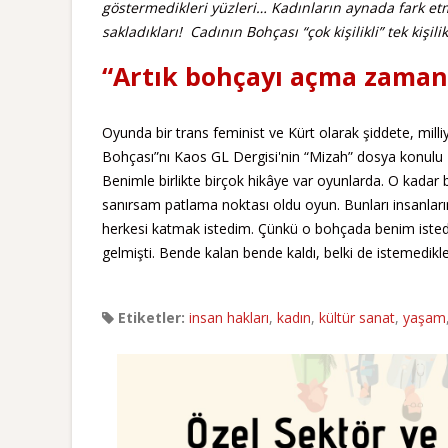
göstermedikleri yüzleri… Kadınların aynada fark etm
sakladıkları! Cadının Bohçası “çok kişilikli” tek kişili
“Artık bohçayı açma zamanı
Oyunda bir trans feminist ve Kürt olarak şiddete, milli
Bohçası”nı Kaos GL Dergisi'nin “Mizah” dosya konulu 1
Benimle birlikte birçok hikâye var oyunlarda. O kadar b
sanırsam patlama noktası oldu oyun. Bunları insanlar
herkesi katmak istedim. Çünkü o bohçada benim istedi
gelmişti. Bende kalan bende kaldı, belki de istemedikl
Etiketler:
insan hakları
,
kadın
,
kültür sanat
,
yaşam