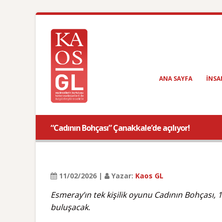
ANA SAYFA
INSA
“Cadının Bohçası” Çanakkale’de açılıyor!
11/02/2026 |
Yazar:
Kaos GL
Esmeray’ın tek kişilik oyunu Cadının Bohçası,
buluşacak.