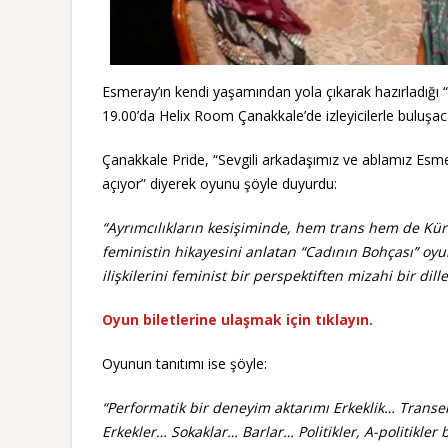
Esmeray’ın kendi yaşamından yola çıkarak hazırladığı “
19.00’da Helix Room Çanakkale’de izleyicilerle buluşac
Çanakkale Pride, “Sevgili arkadaşımız ve ablamız Esme
açıyor” diyerek oyunu şöyle duyurdu:
“Ayrımcılıkların kesişiminde, hem trans hem de Kürt 
feministin hikayesini anlatan “Cadının Bohçası” oyun
ilişkilerini feminist bir perspektiften mizahi bir dille
Oyun biletlerine ulaşmak için tıklayın.
Oyunun tanıtımı ise şöyle:
“Performatik bir deneyim aktarımı Erkeklik… Transe
Erkekler… Sokaklar… Barlar… Politikler, A-politikler b