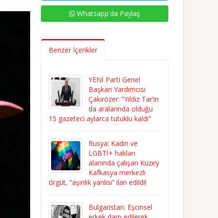
Whatsapp'da Paylaş
Benzer İçerikler
YENİ Parti Genel
Başkan Yardımcısı
Çakırözer: “Yıldız Tar’ın
da aralarında olduğu
15 gazeteci aylarca tutuklu kaldı”
Rusya: Kadın ve
LGBTİ+ hakları
alanında çalışan Kuzey
Kafkasya merkezli
örgüt, “aşırılık yanlısı” ilan edildi!
Bulgaristan: Eşcinsel
erkek darp edilerek