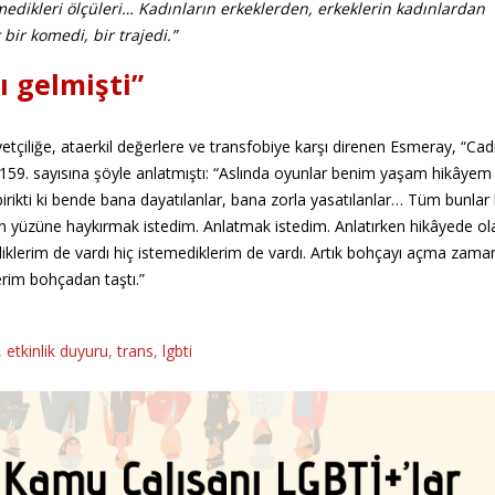
edikleri ölçüleri… Kadınların erkeklerden, erkeklerin kadınlardan
k bir komedi, bir trajedi.”
 gelmişti”
yetçiliğe, ataerkil değerlere ve transfobiye karşı direnen Esmeray, “Cad
59. sayısına şöyle anlatmıştı: “Aslında oyunlar benim yaşam hikâyem 
irikti ki bende bana dayatılanlar, bana zorla yasatılanlar… Tüm bunlar 
ın yüzüne haykırmak istedim. Anlatmak istedim. Anlatırken hikâyede ol
klerim de vardı hiç istemediklerim de vardı. Artık bohçayı açma zama
erim bohçadan taştı.”
,
etkinlik duyuru
,
trans
,
lgbti