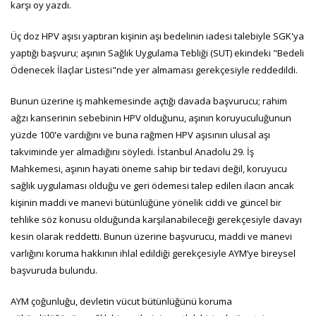
karşı oy yazdı.
Üç doz HPV aşısı yaptıran kişinin aşı bedelinin iadesi talebiyle SGK'ya
yaptığı başvuru; aşının Sağlık Uygulama Tebliği (SUT) ekindeki "Bedeli
Ödenecek İlaçlar Listesi"nde yer almaması gerekçesiyle reddedildi.
Bunun üzerine iş mahkemesinde açtığı davada başvurucu; rahim
ağzı kanserinin sebebinin HPV olduğunu, aşının koruyuculuğunun
yüzde 100'e vardığını ve buna rağmen HPV aşısının ulusal aşı
takviminde yer almadığını söyledi. İstanbul Anadolu 29. İş
Mahkemesi, aşının hayati öneme sahip bir tedavi değil, koruyucu
sağlık uygulaması olduğu ve geri ödemesi talep edilen ilacın ancak
kişinin maddi ve manevi bütünlüğüne yönelik ciddi ve güncel bir
tehlike söz konusu olduğunda karşılanabileceği gerekçesiyle davayı
kesin olarak reddetti. Bunun üzerine başvurucu, maddi ve manevi
varlığını koruma hakkının ihlal edildiği gerekçesiyle AYM’ye bireysel
başvuruda bulundu.
AYM çoğunluğu, devletin vücut bütünlüğünü koruma