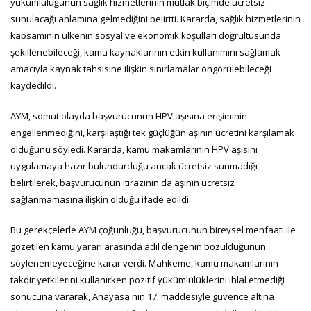
yükümlülüğünün sağlık hizmetlerinin mutlak biçimde ücretsiz
sunulacağı anlamına gelmediğini belirtti. Kararda, sağlık hizmetlerinin
kapsamının ülkenin sosyal ve ekonomik koşulları doğrultusunda
şekillenebileceği, kamu kaynaklarının etkin kullanımını sağlamak
amacıyla kaynak tahsisine ilişkin sınırlamalar öngörülebileceği
kaydedildi.
AYM, somut olayda başvurucunun HPV aşısına erişiminin
engellenmediğini, karşılaştığı tek güçlüğün aşının ücretini karşılamak
olduğunu söyledi. Kararda, kamu makamlarının HPV aşısını
uygulamaya hazır bulundurduğu ancak ücretsiz sunmadığı
belirtilerek, başvurucunun itirazının da aşının ücretsiz
sağlanmamasına ilişkin olduğu ifade edildi.
Bu gerekçelerle AYM çoğunluğu, başvurucunun bireysel menfaati ile
gözetilen kamu yararı arasında adil dengenin bozulduğunun
söylenemeyeceğine karar verdi. Mahkeme, kamu makamlarının
takdir yetkilerini kullanırken pozitif yükümlülüklerini ihlal etmediği
sonucuna vararak, Anayasa'nın 17. maddesiyle güvence altına