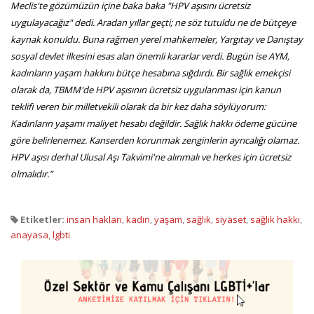
Meclis'te gözümüzün içine baka baka "HPV aşısını ücretsiz
uygulayacağız" dedi. Aradan yıllar geçti; ne söz tutuldu ne de bütçeye
kaynak konuldu. Buna rağmen yerel mahkemeler, Yargıtay ve Danıştay
sosyal devlet ilkesini esas alan önemli kararlar verdi. Bugün ise AYM,
kadınların yaşam hakkını bütçe hesabına sığdırdı. Bir sağlık emekçisi
olarak da, TBMM'de HPV aşısının ücretsiz uygulanması için kanun
teklifi veren bir milletvekili olarak da bir kez daha söylüyorum:
Kadınların yaşamı maliyet hesabı değildir. Sağlık hakkı ödeme gücüne
göre belirlenemez. Kanserden korunmak zenginlerin ayrıcalığı olamaz.
HPV aşısı derhal Ulusal Aşı Takvimi'ne alınmalı ve herkes için ücretsiz
olmalıdır.”
Etiketler:
insan hakları
,
kadın
,
yaşam
,
sağlık
,
siyaset
,
sağlık hakkı
,
anayasa
,
lgbti