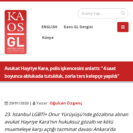
ENGLISH
Kaos GL Dergisi
Künye
Avukat Hayriye Kara, polis işkencesini anlattı: "4 saat
boyunca ablukada tutulduk, zorla ters kelepçe yapıldı"
29/01/2026 |
Yazar:
Oğulcan Özgenç
23. İstanbul LGBTİ+ Onur Yürüyüşü’nde gözaltına alınan
avukat Hayriye Kara’nın hukuksuz gözaltı ve kötü
muameleye karşı açtığı tazminat davası Ankara’da