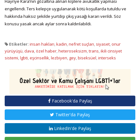
Hayriye Kara’nın gözaltına alınan kişilere avukatlık yapması
engellendi. Ters kelepçe uygulanarak kötü koşullarda tutuldu ve
hakkında haksız şekilde yurtdışı çıkış yasağı kararı verildi. Söz
konusu yasak ancak aylar sonra kaldırılabildi.
Etiketler:
insan hakları
,
kadın
,
nefret suçları
,
siyaset
,
onur
yürüyüşü
,
dava
,
özel haber
,
heteroseksizm
,
trans
,
ikili cinsiyet
sistemi
,
lgbti
,
eşcinsellik
,
lezbiyen
,
gey
,
biseksüel
,
interseks
Facebook'da Paylaş
Twitter'da Paylaş
LinkedIn'de Paylaş