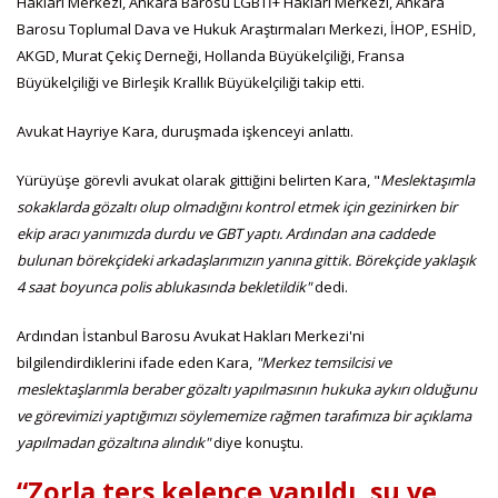
Hakları Merkezi, Ankara Barosu LGBTİ+ Hakları Merkezi, Ankara
Barosu Toplumal Dava ve Hukuk Araştırmaları Merkezi, İHOP, ESHİD,
AKGD, Murat Çekiç Derneği, Hollanda Büyükelçiliği, Fransa
Büyükelçiliği ve Birleşik Krallık Büyükelçiliği takip etti.
Avukat Hayriye Kara, duruşmada işkenceyi anlattı.
Yürüyüşe görevli avukat olarak gittiğini belirten Kara, "
Meslektaşımla
sokaklarda gözaltı olup olmadığını kontrol etmek için gezinirken bir
ekip aracı yanımızda durdu ve GBT yaptı. Ardından ana caddede
bulunan börekçideki arkadaşlarımızın yanına gittik. Börekçide yaklaşık
4 saat boyunca polis ablukasında bekletildik"
dedi.
Ardından İstanbul Barosu Avukat Hakları Merkezi'ni
bilgilendirdiklerini ifade eden Kara,
"Merkez temsilcisi ve
meslektaşlarımla beraber gözaltı yapılmasının hukuka aykırı olduğunu
ve görevimizi yaptığımızı söylememize rağmen tarafımıza bir açıklama
yapılmadan gözaltına alındık"
diye konuştu.
“Zorla ters kelepçe yapıldı, su ve