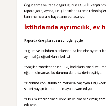
Örgütlenme ve ifade özgürlüğünün LGBTİ+ karşıtı propa
rapora göre, ayrıca, LBQ kadınların üreme teknolojileri
tanınmaması aile hayatlarını zorlaştırıyor.
İstihdamda ayrımcılık, ev 
Raporda öne çıkan bazı sonuçlar şöyle:
*Eğitim ve istihdam alanlarında da kadınlar ayrımcılıkla
ayrımcılığa uğradıklarını belirtti.
*Sağlık hizmetlerinde ise LBQ kadınların cinsel ve üreme 
eğitimi olmaması bu durumu daha da derinleştiriyor.
*Barınma konusunda da ayrımcılık yaşayan LBQ kadınl
şiddet yaygın bir sorun olmaya devam ediyor.
*LBQ mülteciler cinsel yönelim ve cinsiyet kimliği teme
etkiliyor.