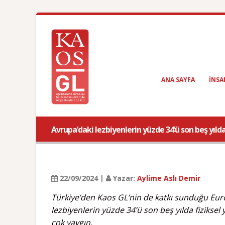
ANA SAYFA
INSA
Avrupa’daki lezbiyenlerin yüzde 34’ü son beş yılda 
22/09/2024 |
Yazar:
Aylime Aslı Demir
Türkiye’den Kaos GL’nin de katkı sunduğu Eur
lezbiyenlerin yüzde 34’ü son beş yılda fiziksel
çok yaygın.