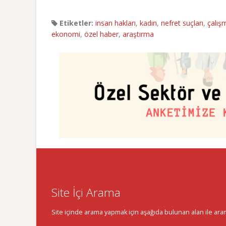
Etiketler:
insan hakları
,
kadın
,
nefret suçları
,
çalış
ekonomi
,
özel haber
,
araştırma
Site İçi Arama
Site içinde arama yapmak için aşağıda bulunan alan ile aramak 