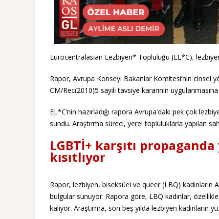
Eurocentralasian Lezbiyen* Topluluğu (EL*C), lezbiyen, b
Rapor, Avrupa Konseyi Bakanlar Komitesi’nin cinsel yön
CM/Rec(2010)5 sayılı tavsiye kararının uygulanmasına 
EL*C’nin hazırladığı rapora Avrupa'daki pek çok lezbiy
sundu. Araştırma süreci, yerel topluluklarla yapılan sah
LGBTİ+ karşıtı propaganda
kısıtlıyor
Rapor, lezbiyen, biseksüel ve queer (LBQ) kadınların Avr
bulgular sunuyor. Rapora göre, LBQ kadınlar, özellikl
kalıyor. Araştırma, son beş yılda lezbiyen kadınların yü