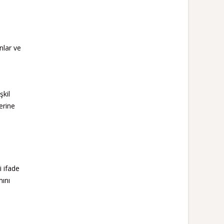
nlar ve
şkil
erine
i ifade
mını