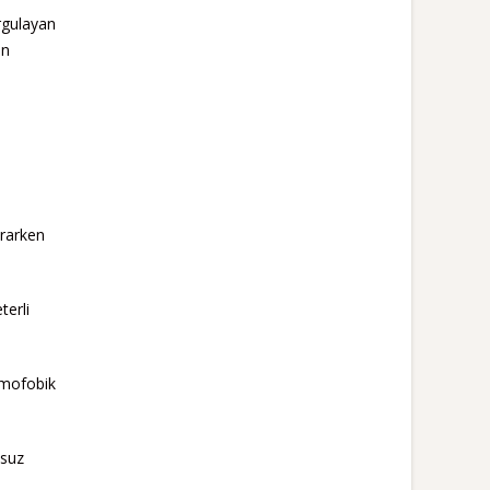
rgulayan
in
ararken
terli
omofobik
msuz