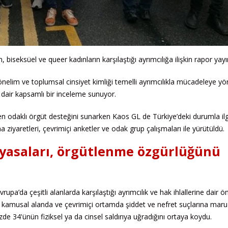
iseksüel ve queer kadınların karşılaştığı ayrımcılığa ilişkin rapor yayı
elim ve toplumsal cinsiyet kimliği temelli ayrımcılıkla mücadeleye yö
dair kapsamlı bir inceleme sunuyor.
en odaklı örgüt desteğini sunarken Kaos GL de Türkiye’deki durumla ilgi
a ziyaretleri, çevrimiçi anketler ve odak grup çalışmaları ile yürütüldü.
 yasaları, örgütlenme özgürlüğünü
upa’da çeşitli alanlarda karşılaştığı ayrımcılık ve hak ihlallerine dair ö
e kamusal alanda ve çevrimiçi ortamda şiddet ve nefret suçlarına maru
zde 34'ünün fiziksel ya da cinsel saldırıya uğradığını ortaya koydu.