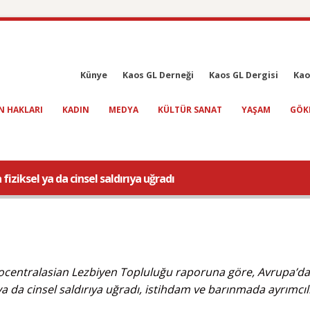
Künye
Kaos GL Derneği
Kaos GL Dergisi
Kao
N HAKLARI
KADIN
MEDYA
KÜLTÜR SANAT
YAŞAM
GÖK
fiziksel ya da cinsel saldırıya uğradı
ocentralasian Lezbiyen Topluluğu raporuna göre, Avrupa’da
 ya da cinsel saldırıya uğradı, istihdam ve barınmada ayrımcılı