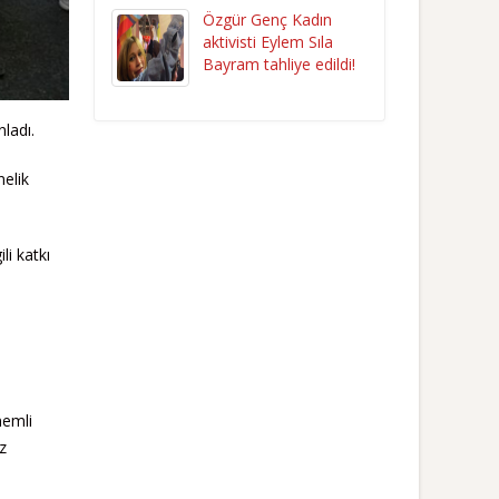
Özgür Genç Kadın
aktivisti Eylem Sıla
Bayram tahliye edildi!
nladı.
nelik
li katkı
nemli
z