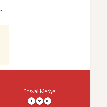
et
,
Sosyal Medya