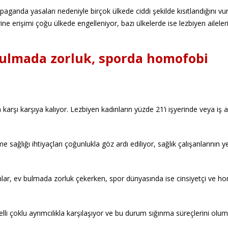
ganda yasaları nedeniyle birçok ülkede ciddi şekilde kısıtlandığını vu
ne erişimi çoğu ülkede engelleniyor, bazı ülkelerde ise lezbiyen aileler
bulmada zorluk, sporda homofobi
 karşı karşıya kalıyor. Lezbiyen kadınların yüzde 21’i işyerinde veya iş 
sağlığı ihtiyaçları çoğunlukla göz ardı ediliyor, sağlık çalışanlarının ye
ar, ev bulmada zorluk çekerken, spor dünyasında ise cinsiyetçi ve h
lli çoklu ayrımcılıkla karşılaşıyor ve bu durum sığınma süreçlerini olu