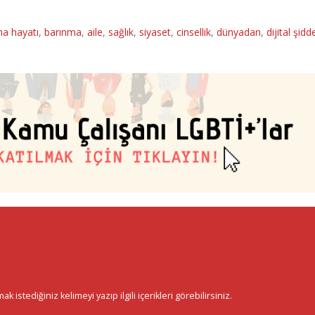
ma hayatı
,
barınma
,
aile
,
sağlık
,
siyaset
,
cinsellik
,
dünyadan
,
dijital şidd
istediğiniz kelimeyi yazıp ilgili içerikleri görebilirsiniz.