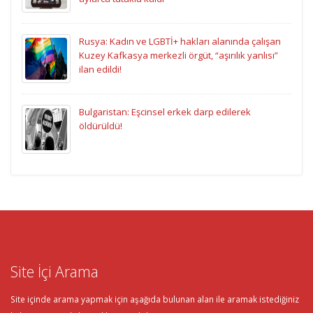
Rusya: Kadın ve LGBTİ+ hakları alanında çalışan
Kuzey Kafkasya merkezli örgüt, “aşırılık yanlısı”
ilan edildi!
Bulgaristan: Eşcinsel erkek darp edilerek
öldürüldü!
Site İçi Arama
Site içinde arama yapmak için aşağıda bulunan alan ile aramak istediğiniz