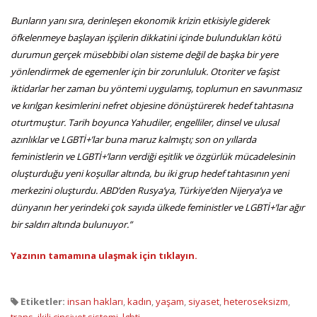
Bunların yanı sıra, derinleşen ekonomik krizin etkisiyle giderek
öfkelenmeye başlayan işçilerin dikkatini içinde bulundukları kötü
durumun gerçek müsebbibi olan sisteme değil de başka bir yere
yönlendirmek de egemenler için bir zorunluluk. Otoriter ve faşist
iktidarlar her zaman bu yöntemi uygulamış, toplumun en savunmasız
ve kırılgan kesimlerini nefret objesine dönüştürerek hedef tahtasına
oturtmuştur. Tarih boyunca Yahudiler, engelliler, dinsel ve ulusal
azınlıklar ve LGBTİ+’lar buna maruz kalmıştı; son on yıllarda
feministlerin ve LGBTİ+’ların verdiği eşitlik ve özgürlük mücadelesinin
oluşturduğu yeni koşullar altında, bu iki grup hedef tahtasının yeni
merkezini oluşturdu. ABD’den Rusya’ya, Türkiye’den Nijerya’ya ve
dünyanın her yerindeki çok sayıda ülkede feministler ve LGBTİ+’lar ağır
bir saldırı altında bulunuyor.”
Yazının tamamına ulaşmak için tıklayın.
Etiketler:
insan hakları
,
kadın
,
yaşam
,
siyaset
,
heteroseksizm
,
trans
,
ikili cinsiyet sistemi
,
lgbti