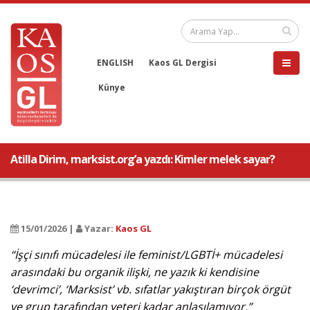
ENGLISH
Kaos GL Dergisi
Künye
Atilla Dirim, marksist.org’a yazdı: Kimler melek sayar?
15/01/2026 |
Yazar:
Kaos GL
“İşçi sınıfı mücadelesi ile feminist/LGBTİ+ mücadelesi
arasındaki bu organik ilişki, ne yazık ki kendisine
‘devrimci’, ‘Marksist’ vb. sıfatlar yakıştıran birçok örgüt
ve grup tarafından yeteri kadar anlaşılamıyor.”