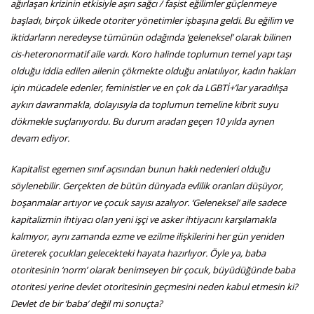
ağırlaşan krizinin etkisiyle aşırı sağcı / faşist eğilimler güçlenmeye
başladı, birçok ülkede otoriter yönetimler işbaşına geldi. Bu eğilim ve
iktidarların neredeyse tümünün odağında ‘geleneksel’ olarak bilinen
cis-heteronormatif aile vardı. Koro halinde toplumun temel yapı taşı
olduğu iddia edilen ailenin çökmekte olduğu anlatılıyor, kadın hakları
için mücadele edenler, feministler ve en çok da LGBTİ+’lar yaradılışa
aykırı davranmakla, dolayısıyla da toplumun temeline kibrit suyu
dökmekle suçlanıyordu. Bu durum aradan geçen 10 yılda aynen
devam ediyor.
Kapitalist egemen sınıf açısından bunun haklı nedenleri olduğu
söylenebilir. Gerçekten de bütün dünyada evlilik oranları düşüyor,
boşanmalar artıyor ve çocuk sayısı azalıyor. ‘Geleneksel’ aile sadece
kapitalizmin ihtiyacı olan yeni işçi ve asker ihtiyacını karşılamakla
kalmıyor, aynı zamanda ezme ve ezilme ilişkilerini her gün yeniden
üreterek çocukları gelecekteki hayata hazırlıyor. Öyle ya, baba
otoritesinin ‘norm’ olarak benimseyen bir çocuk, büyüdüğünde baba
otoritesi yerine devlet otoritesinin geçmesini neden kabul etmesin ki?
Devlet de bir ‘baba’ değil mi sonuçta?