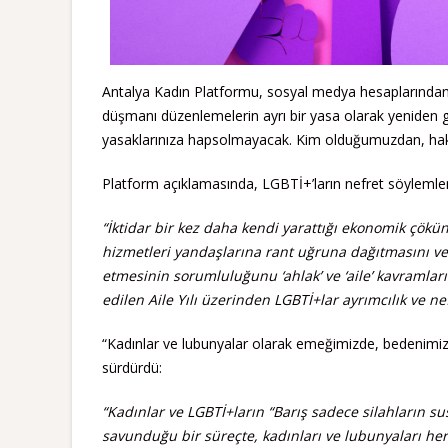
Antalya Kadın Platformu, sosyal medya hesaplarından 
düşmanı düzenlemelerin ayrı bir yasa olarak yeniden gün
yasaklarınıza hapsolmayacak. Kim olduğumuzdan, hak 
Platform açıklamasında, LGBTİ+’ların nefret söylemleri 
“İktidar bir kez daha kendi yarattığı ekonomik çökü
hizmetleri yandaşlarına rant uğruna dağıtmasını v
etmesinin sorumluluğunu ‘ahlak’ ve ‘aile’ kavramları 
edilen Aile Yılı üzerinden LGBTİ+lar ayrımcılık ve ne
“Kadınlar ve lubunyalar olarak emeğimizde, bedenimiz
sürdürdü:
“Kadınlar ve LGBTİ+ların “Barış sadece silahların su
savunduğu bir süreçte, kadınları ve lubunyaları her