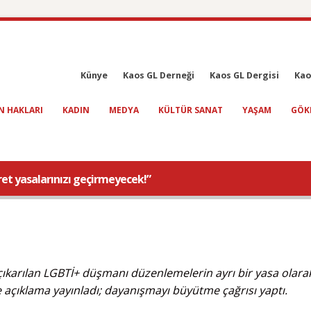
Künye
Kaos GL Derneği
Kaos GL Dergisi
Kao
N HAKLARI
KADIN
MEDYA
KÜLTÜR SANAT
YAŞAM
GÖK
et yasalarınızı geçirmeyecek!”
çıkarılan LGBTİ+ düşmanı düzenlemelerin ayrı bir yasa olara
e açıklama yayınladı; dayanışmayı büyütme çağrısı yaptı.