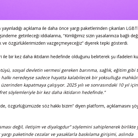
yayınladığı açıklama ile daha önce yargı paketlerinden çıkarılan LGBT
deme getirileceği iddialarına, “Kimliğimiz sizin yasalarınıza bağlı deği
ve özgürlüklerimizden vazgeçmeyeceğiz” diyerek tepki gösterdi.
ile bir kez daha iktidarın hedefinde olduğunu belirterek şu ifadeleri kul
ntüyü, sosyal devletin vermesi gereken barınma, sağlık, eğitim gibi 
e halkı neredeyse sadece hayatta kalabilecek bir yoksulluğa mahkû
üzerinden kapatmaya çalışıyor. 2025 yılı ve sonrasındaki 10 yıl için
fret söylemleriyle bir kez daha iktidarın hedefinde.”
de, özgürlüğümüzde söz hakkı bizim” diyen platform, açıklamasını şö
sması değil, iletişim ve diyalogdur” söylemini sahiplenerek birlikte
 yargı paketinde cezalar ve yasaklarla baskılama girişimi, aslında