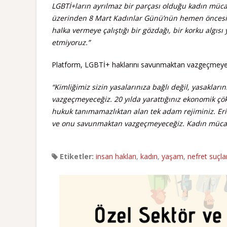
LGBTİ+ların ayrılmaz bir parçası olduğu kadın müca
üzerinden 8 Mart Kadınlar Günü’nün hemen öncesin
halka vermeye çalıştığı bir gözdağı, bir korku algıs
etmiyoruz.”
Platform, LGBTİ+ haklarını savunmaktan vazgeçmeyeceği
“Kimliğimiz sizin yasalarınıza bağlı değil, yasakl
vazgeçmeyeceğiz. 20 yılda yarattığınız ekonomik çö
hukuk tanımamazlıktan alan tek adam rejiminiz. Eri
ve onu savunmaktan vazgeçmeyeceğiz. Kadın mücade
Etiketler:
insan hakları
,
kadın
,
yaşam
,
nefret suçlar