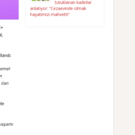
tutuklanan kadınlar
anlatıyor: “Cezaevinde olmak
hayatımızı mahvetti”
İ+
l,
landı:
temel
m
 ilan
yle
 yaşamı