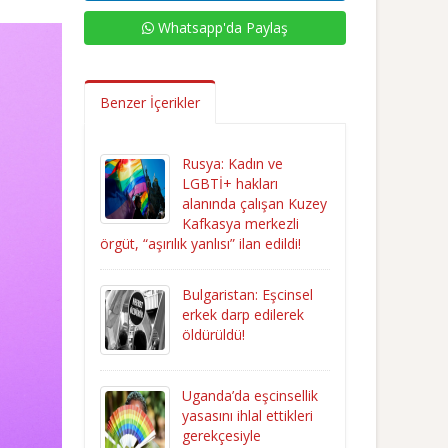
Whatsapp'da Paylaş
Benzer İçerikler
Rusya: Kadın ve
LGBTİ+ hakları
alanında çalışan Kuzey
Kafkasya merkezli
örgüt, “aşırılık yanlısı” ilan edildi!
Bulgaristan: Eşcinsel
erkek darp edilerek
öldürüldü!
Uganda’da eşcinsellik
yasasını ihlal ettikleri
gerekçesiyle