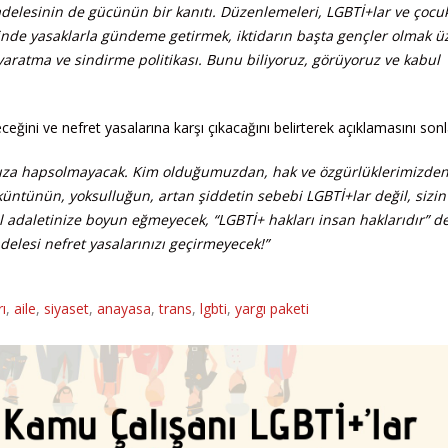
delesinin de gücünün bir kanıtı. Düzenlemeleri, LGBTİ+lar ve çocu
de yasaklarla gündeme getirmek, iktidarın başta gençler olmak ü
ı yaratma ve sindirme politikası. Bunu biliyoruz, görüyoruz ve kabul
ni ve nefret yasalarına karşı çıkacağını belirterek açıklamasını sonla
arınıza hapsolmayacak. Kim olduğumuzdan, hak ve özgürlüklerimizde
küntünün, yoksulluğun, artan şiddetin sebebi LGBTİ+lar değil, sizi
l adaletinize boyun eğmeyecek, “LGBTİ+ hakları insan haklarıdır” 
lesi nefret yasalarınızı geçirmeyecek!”
ı
,
aile
,
siyaset
,
anayasa
,
trans
,
lgbti
,
yargı paketi