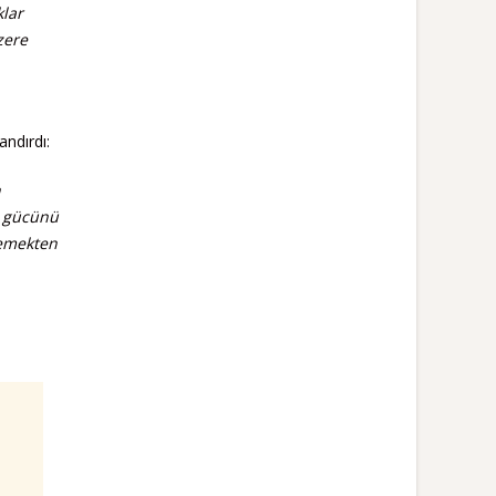
klar
zere
ndırdı:
n
n gücünü
demekten