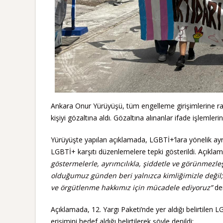
Ankara Onur Yürüyüşü, tüm engelleme girişimlerine r
kişiyi gözaltına aldı. Gözaltına alınanlar ifade işlemleri
Yürüyüşte yapılan açıklamada, LGBTİ+’lara yönelik ayr
LGBTİ+ karşıtı düzenlemelere tepki gösterildi. Açıkla
göstermelerle, ayrımcılıkla, şiddetle ve görünmezleşt
olduğumuz günden beri yalnızca kimliğimizle değil
ve örgütlenme hakkımız için mücadele ediyoruz”
den
Açıklamada, 12. Yargı Paketi’nde yer aldığı belirtilen L
erişimini hedef aldığı belirtilerek şöyle denildi: