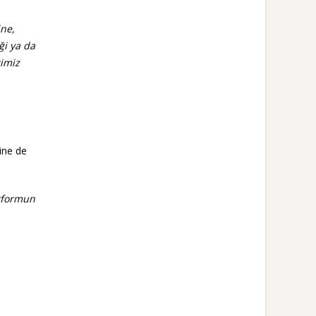
ine,
ği ya da
rimiz
ine de
atformun