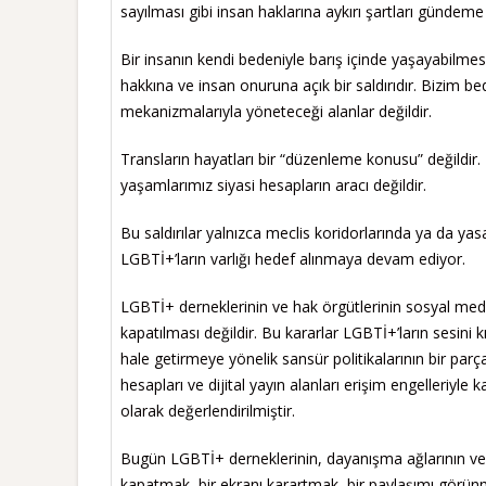
sayılması gibi insan haklarına aykırı şartları gündem
Bir insanın kendi bedeniyle barış içinde yaşayabilm
hakkına ve insan onuruna açık bir saldırıdır. Bizim be
mekanizmalarıyla yöneteceği alanlar değildir.
Transların hayatları bir “düzenleme konusu” değildir
yaşamlarımız siyasi hesapların aracı değildir.
Bu saldırılar yalnızca meclis koridorlarında ya da yas
LGBTİ+’ların varlığı hedef alınmaya devam ediyor.
LGBTİ+ derneklerinin ve hak örgütlerinin sosyal medya
kapatılması değildir. Bu kararlar LGBTİ+’ların sesi
hale getirmeye yönelik sansür politikalarının bir par
hesapları ve dijital yayın alanları erişim engelleriyl
olarak değerlendirilmiştir.
Bugün LGBTİ+ derneklerinin, dayanışma ağlarının ve h
kapatmak, bir ekranı karartmak, bir paylaşımı görünm