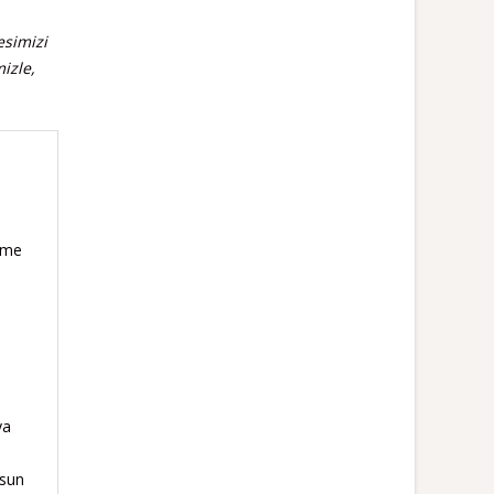
esimizi
izle,
irme
ya
ksun