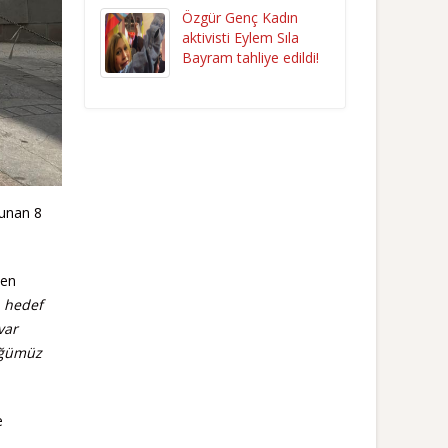
Özgür Genç Kadın
aktivisti Eylem Sıla
Bayram tahliye edildi!
lunan 8
len
, hedef
var
lüğümüz
e