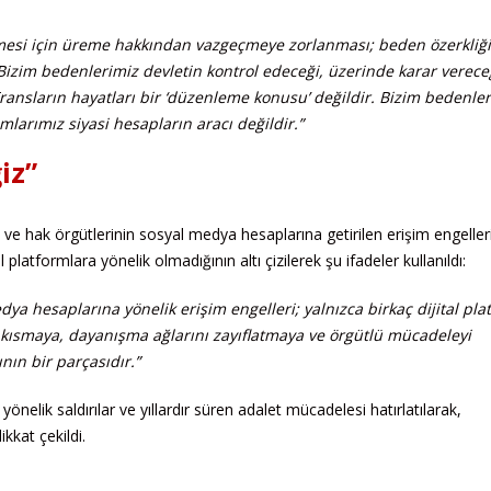
lmesi için üreme hakkından vazgeçmeye zorlanması; beden özerkliğ
 Bizim bedenlerimiz devletin kontrol edeceği, üzerinde karar verece
Transların hayatları bir ‘düzenleme konusu’ değildir. Bizim bedenle
larımız siyasi hesapların aracı değildir.”
iz”
 hak örgütlerinin sosyal medya hesaplarına getirilen erişim engeller
l platformlara yönelik olmadığının altı çizilerek şu ifadeler kullanıldı:
ya hesaplarına yönelik erişim engelleri; yalnızca birkaç dijital pl
ni kısmaya, dayanışma ağlarını zayıflatmaya ve örgütlü mücadeleyi
nın bir parçasıdır.”
nelik saldırılar ve yıllardır süren adalet mücadelesi hatırlatılarak,
kkat çekildi.