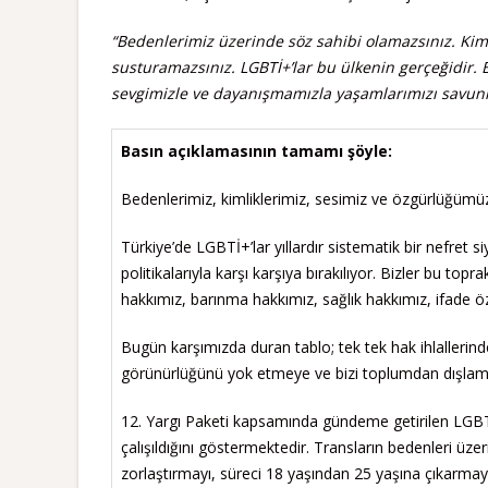
“Bedenlerimiz üzerinde söz sahibi olamazsınız. Kim
susturamazsınız. LGBTİ+’lar bu ülkenin gerçeğidir.
sevgimizle ve dayanışmamızla yaşamlarımızı savu
Basın açıklamasının tamamı şöyle:
Bedenlerimiz, kimliklerimiz, sesimiz ve özgürlüğüm
Türkiye’de LGBTİ+’lar yıllardır sistematik bir nefret 
politikalarıyla karşı karşıya bırakılıyor. Bizler bu t
hakkımız, barınma hakkımız, sağlık hakkımız, ifade
Bugün karşımızda duran tablo; tek tek hak ihlallerind
görünürlüğünü yok etmeye ve bizi toplumdan dışlamaya
12. Yargı Paketi kapsamında gündeme getirilen LGBTİ+
çalışıldığını göstermektedir. Transların bedenleri üz
zorlaştırmayı, süreci 18 yaşından 25 yaşına çıkarma