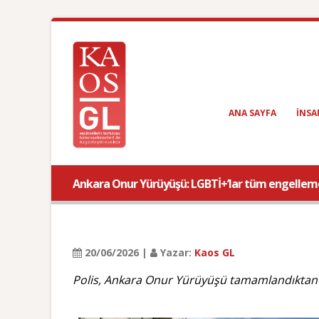
ANA SAYFA
INSA
Ankara Onur Yürüyüşü: LGBTİ+’lar tüm engelleme 
20/06/2026 |
Yazar:
Kaos GL
Polis, Ankara Onur Yürüyüşü tamamlandıktan s