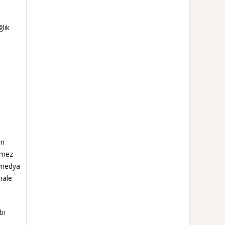
lık
un
ünmez
l medya
hale
bı