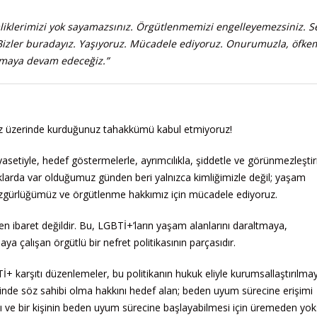
liklerimizi yok sayamazsınız. Örgütlenmemizi engelleyemezsiniz. S
 Bizler buradayız. Yaşıyoruz. Mücadele ediyoruz. Onurumuzla, öfkem
nmaya devam edeceğiz.”
üz üzerinde kurduğunuz tahakkümü kabul etmiyoruz!
siyasetiyle, hedef göstermelerle, ayrımcılıkla, şiddetle ve görünmezleşt
opraklarda var olduğumuz günden beri yalnızca kimliğimizle değil; yaşam
 özgürlüğümüz ve örgütlenme hakkımız için mücadele ediyoruz.
en ibaret değildir. Bu, LGBTİ+’ların yaşam alanlarını daraltmaya,
 çalışan örgütlü bir nefret politikasının parçasıdır.
 karşıtı düzenlemeler, bu politikanın hukuk eliyle kurumsallaştırılma
erinde söz sahibi olma hakkını hedef alan; beden uyum sürecine erişimi
yı ve bir kişinin beden uyum sürecine başlayabilmesi için üremeden yo