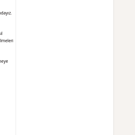
ndayız.
ıl
lmeleri
lmeye