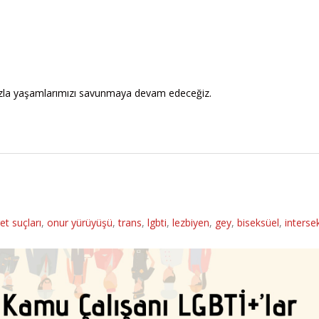
zla yaşamlarımızı savunmaya devam edeceğiz.
et suçları
,
onur yürüyüşü
,
trans
,
lgbti
,
lezbiyen
,
gey
,
biseksüel
,
interse