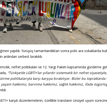
ağmen yapıldı. Yürüyüş tamamlandıktan sonra polis ara sokaklarda bu
nin ardından serbest bırakıldı.
ımcılık, nefret politikaları ve 12. Yargı Paketi kapsamında gündeme ge
mada,
“Türkiye’de LGBTİ+’lar yıllardır sistematik bir nefret siyasetiyle
irme politikalarıyla karşı karşıya bırakılıyor. Bizler bu topraklarda 
; yaşam hakkımız, barınma hakkımız, sağlık hakkımız, ifade özgür
ildi.
GBTİ+ karşıtı düzenlemelerin, özellikle transların cinsiyet uyum sürecin