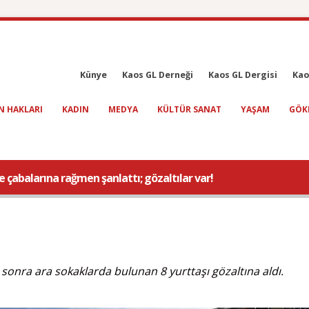
Künye
Kaos GL Derneği
Kaos GL Dergisi
Kao
N HAKLARI
KADIN
MEDYA
KÜLTÜR SANAT
YAŞAM
GÖK
çabalarına rağmen şanlattı; gözaltılar var!
onra ara sokaklarda bulunan 8 yurttaşı gözaltına aldı.