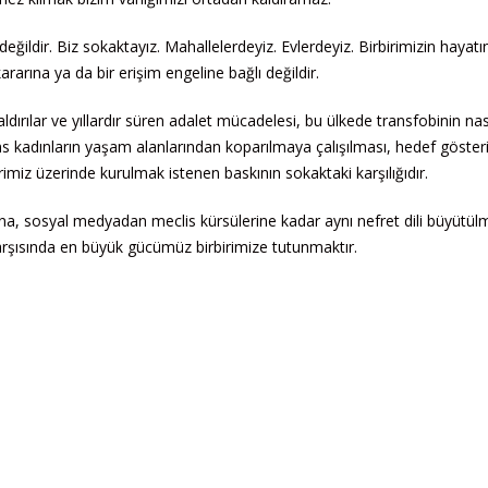
ldir. Biz sokaktayız. Mahallelerdeyiz. Evlerdeyiz. Birbirimizin hayatı
rına ya da bir erişim engeline bağlı değildir.
dırılar ve yıllardır süren adalet mücadelesi, bu ülkede transfobinin nas
s kadınların yaşam alanlarından koparılmaya çalışılması, hedef gösteri
rimiz üzerinde kurulmak istenen baskının sokaktaki karşılığıdır.
a, sosyal medyadan meclis kürsülerine kadar aynı nefret dili büyütü
ı karşısında en büyük gücümüz birbirimize tutunmaktır.