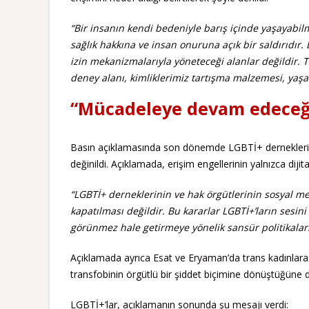
“Bir insanın kendi bedeniyle barış içinde yaşayabi
sağlık hakkına ve insan onuruna açık bir saldırıdır.
izin mekanizmalarıyla yöneteceği alanlar değildir. 
deney alanı, kimliklerimiz tartışma malzemesi, yaşam
“Mücadeleye devam edeceğ
Basın açıklamasında son dönemde LGBTİ+ dernekleri ve
değinildi. Açıklamada, erişim engellerinin yalnızca dijita
“LGBTİ+ derneklerinin ve hak örgütlerinin sosyal med
kapatılması değildir. Bu kararlar LGBTİ+’ların sesi
görünmez hale getirmeye yönelik sansür politikaları
Açıklamada ayrıca Esat ve Eryaman’da trans kadınlara yö
transfobinin örgütlü bir şiddet biçimine dönüştüğüne di
LGBTİ+’lar, açıklamanın sonunda şu mesajı verdi: