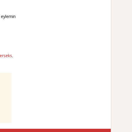
r eylemin
terseks
,