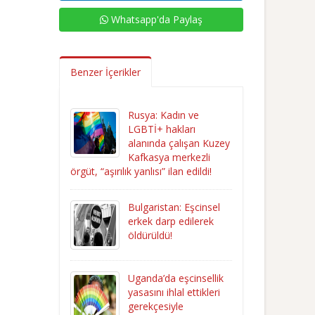
Whatsapp'da Paylaş
Benzer İçerikler
Rusya: Kadın ve
LGBTİ+ hakları
alanında çalışan Kuzey
Kafkasya merkezli
örgüt, “aşırılık yanlısı” ilan edildi!
Bulgaristan: Eşcinsel
erkek darp edilerek
öldürüldü!
Uganda’da eşcinsellik
yasasını ihlal ettikleri
gerekçesiyle