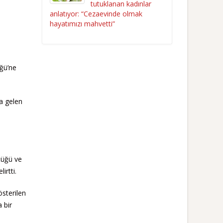
tutuklanan kadınlar
anlatıyor: “Cezaevinde olmak
hayatımızı mahvetti”
üğü’ne
a gelen
tüğü ve
irtti.
österilen
 bir