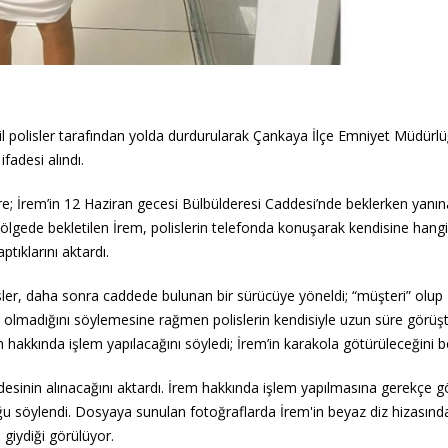
il polisler tarafından yolda durdurularak Çankaya İlçe Emniyet Müdürl
fadesi alındı.
; İrem’in 12 Haziran gecesi Bülbülderesi Caddesi’nde beklerken yanın
 bölgede bekletilen İrem, polislerin telefonda konuşarak kendisine hangi
tıklarını aktardı.
olisler, daha sonra caddede bulunan bir sürücüye yöneldi; “müşteri” olup
n olmadığını söylemesine rağmen polislerin kendisiyle uzun süre görüş
m hakkında işlem yapılacağını söyledi; İrem’in karakola götürüleceğini bel
adesinin alınacağını aktardı. İrem hakkında işlem yapılmasına gerekçe g
u söylendi. Dosyaya sunulan fotoğraflarda İrem'in beyaz diz hizasında
 giydiği görülüyor.