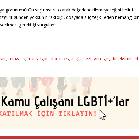
veya görünümünün suç unsuru olarak değerlendirilemeyeceğini belirtti;
zgürlüğünden yoksun bırakıldığı, dosyada suç teşkil eden herhangi bi
verilmesi gerektiği vurgulandı.
set
,
anayasa
,
trans
,
lgbti
,
ifade özgürlüğü
,
lezbiyen
,
gey
,
biseksüel
,
in