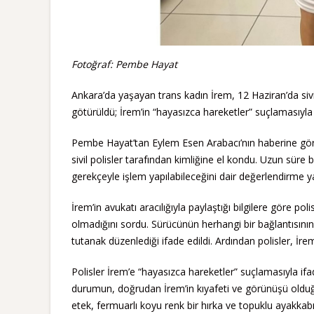
Fotoğraf: Pembe Hayat
Ankara’da yaşayan trans kadın İrem, 12 Haziran’da siv
götürüldü; İrem’in “hayasızca hareketler” suçlamasıyla i
Pembe Hayat’tan Eylem Esen Arabacı’nın haberine göre
sivil polisler tarafından kimliğine el kondu. Uzun süre
gerekçeyle işlem yapılabileceğini dair değerlendirme yap
İrem’in avukatı aracılığıyla paylaştığı bilgilere göre p
olmadığını sordu. Sürücünün herhangi bir bağlantısını
tutanak düzenlediği ifade edildi. Ardından polisler, İre
Polisler İrem’e “hayasızca hareketler” suçlamasıyla if
durumun, doğrudan İrem’in kıyafeti ve görünüşü olduğ
etek, fermuarlı koyu renk bir hırka ve topuklu ayakkabı