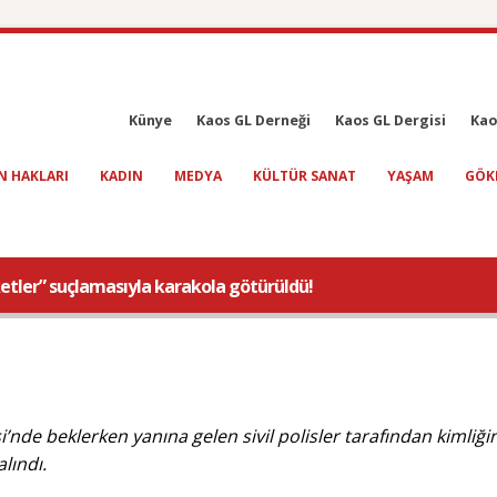
Künye
Kaos GL Derneği
Kaos GL Dergisi
Kao
N HAKLARI
KADIN
MEDYA
KÜLTÜR SANAT
YAŞAM
GÖK
etler” suçlamasıyla karakola götürüldü!
nde beklerken yanına gelen sivil polisler tarafından kimliğin
lındı.