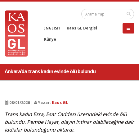
ENGLISH
Kaos GL Dergisi
Künye
Ankara’da trans kadın evinde ölü bulundu
08/01/2026 |
Yazar:
Kaos GL
Trans kadın Esra, Esat Caddesi üzerindeki evinde ölü
bulundu. Pembe Hayat, olayın intihar olabileceğine dair
iddialar bulunduğunu aktardı.