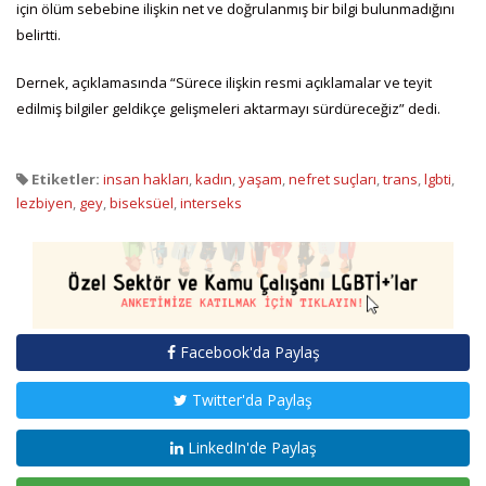
için ölüm sebebine ilişkin net ve doğrulanmış bir bilgi bulunmadığını
belirtti.
Dernek, açıklamasında “Sürece ilişkin resmi açıklamalar ve teyit
edilmiş bilgiler geldikçe gelişmeleri aktarmayı sürdüreceğiz” dedi.
Etiketler:
insan hakları
,
kadın
,
yaşam
,
nefret suçları
,
trans
,
lgbti
,
lezbiyen
,
gey
,
biseksüel
,
interseks
Facebook'da Paylaş
Twitter'da Paylaş
LinkedIn'de Paylaş