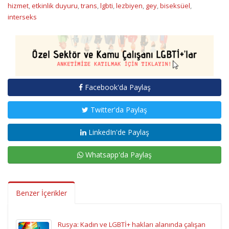
hizmet
,
etkinlik duyuru
,
trans
,
lgbti
,
lezbiyen
,
gey
,
biseksüel
,
interseks
Facebook'da Paylaş
Twitter'da Paylaş
LinkedIn'de Paylaş
Whatsapp'da Paylaş
Benzer İçerikler
Rusya: Kadın ve LGBTİ+ hakları alanında çalışan