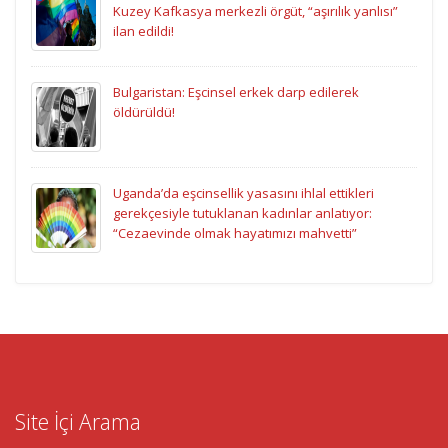
Kuzey Kafkasya merkezli örgüt, “aşırılık yanlısı”
ilan edildi!
Bulgaristan: Eşcinsel erkek darp edilerek
öldürüldü!
Uganda’da eşcinsellik yasasını ihlal ettikleri
gerekçesiyle tutuklanan kadınlar anlatıyor:
“Cezaevinde olmak hayatımızı mahvetti”
Site İçi Arama