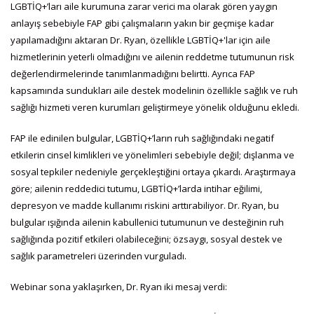
LGBTİQ+’ları aile kurumuna zarar verici ma olarak gören yaygın
anlayış sebebiyle FAP gibi çalışmaların yakın bir geçmişe kadar
yapılamadığını aktaran Dr. Ryan, özellikle LGBTİQ+'lar için aile
hizmetlerinin yeterli olmadığını ve ailenin reddetme tutumunun risk
değerlendirmelerinde tanımlanmadığını belirtti. Ayrıca FAP
kapsamında sundukları aile destek modelinin özellikle sağlık ve ruh
sağlığı hizmeti veren kurumları geliştirmeye yönelik olduğunu ekledi.
FAP ile edinilen bulgular, LGBTİQ+’ların ruh sağlığındaki negatif
etkilerin cinsel kimlikleri ve yönelimleri sebebiyle değil; dışlanma ve
sosyal tepkiler nedeniyle gerçekleştiğini ortaya çıkardı. Araştırmaya
göre; ailenin reddedici tutumu, LGBTİQ+’larda intihar eğilimi,
depresyon ve madde kullanımı riskini arttırabiliyor. Dr. Ryan, bu
bulgular ışığında ailenin kabullenici tutumunun ve desteğinin ruh
sağlığında pozitif etkileri olabileceğini; özsaygı, sosyal destek ve
sağlık parametreleri üzerinden vurguladı.
Webinar sona yaklaşırken, Dr. Ryan iki mesaj verdi: