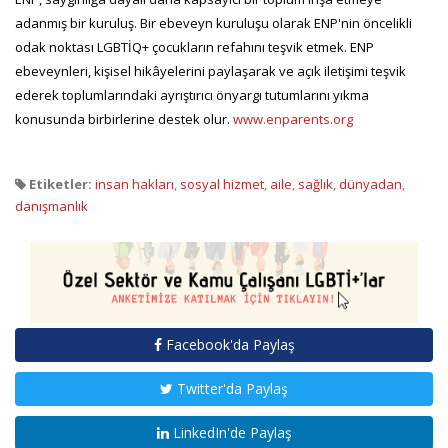
adanmış bir kuruluş. Bir ebeveyn kuruluşu olarak ENP'nin öncelikli
odak noktası LGBTİQ+ çocukların refahını teşvik etmek. ENP
ebeveynleri, kişisel hikâyelerini paylaşarak ve açık iletişimi teşvik
ederek toplumlarındaki ayrıştırıcı önyargı tutumlarını yıkma
konusunda birbirlerine destek olur.
www.enparents.org
Etiketler:
insan hakları
,
sosyal hizmet
,
aile
,
sağlık
,
dünyadan
,
danışmanlık
Facebook'da Paylaş
Twitter'da Paylaş
LinkedIn'de Paylaş