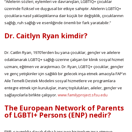
“Ailelerin sözleri, eylemleri ve davranışları, LGBTİQ+ çocuklar
üzerinde fiziksel ve duygusal bir etkiye sahiptir. Ailelerin LGBTİQ+
çocuklara nasıl yaklaştıklarına dair küçük bir değişiklik, çocuklarının
sağlığı, ruh sağlığı ve esenliğinde önemli bir fark yaratabilir.”
Dr. Caitlyn Ryan kimdir?
Dr. Caitlin Ryan, 1970'lerden bu yana çocuklar, gençler ve ailelere
odaklanarak LGBTQ+ sağlığı üzerine çalışan bir klinik sosyal hizmet
uzmanı, eğitmen ve araştırmacı. Dr. Ryan, LGBTQ+ çocuklar, gençler
ve genç yetişkinler için sağlıklı bir gelecek inşa etmek amacıyla FAP'ın
Aile Temelli Destek Modelini sosyal hizmetlere ve programlara
entegre etmek için kuruluşlar, inanç toplulukları, aileler, gençler ve
sağlayıcılarla birlikte çalışıyor.
www.familyproject.sfsu.edu
The European Network of Parents
of LGBTI+ Persons (ENP) nedir?
ENP, saygınlığa dayalı daha kapsayıcı bir toplum inşa etmeye