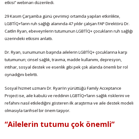
etkisi” webinarı düzenledi.
29 Kasım Çarşamba günü çevrimiçi ortamda yapılan etkinlikte,
LGBTİQ+’ların ruh sağlığı alanında 47 yıldır çalışan FAP Direktörü Dr.
Caitlin Ryan, ebeveynlerin tutumunun LGBTİQ+ çocukların ruh sağlığı
üzerindeki etkisini anlattı.
Dr. Ryan, sunumunun başında ailelerin LGBTİQ+ çocuklarına karşı
tutumunun; cinsel sağlık, travma, madde kullanımı, depresyon,
intihar, sosyal destek ve esenlik gibi pek çok alanda önemli bir rol
oynadığını belirtti.
Sosyal hizmet uzmanı Dr. Ryan’ın yürüttüğü Family Acceptance
Project ise, aile kabulü ve reddinin LGBTİQ+’ların sağlık risklerini ve
refahını nasıl etkilediğini gösteren ilk araştırma ve aile destek modeli
olmasıyla tarihsel bir önem taşıyor.
“Ailelerin tutumu çok önemli”