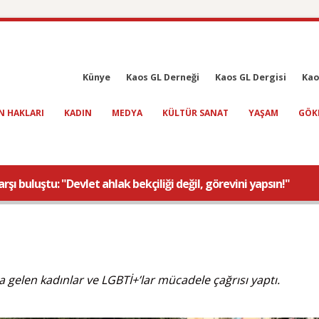
Künye
Kaos GL Derneği
Kaos GL Dergisi
Kao
N HAKLARI
KADIN
MEDYA
KÜLTÜR SANAT
YAŞAM
GÖK
şı buluştu: "Devlet ahlak bekçiliği değil, görevini yapsın!"
 gelen kadınlar ve LGBTİ+’lar mücadele çağrısı yaptı.