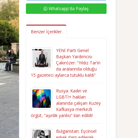
Whatsapp'da Paylaş
Benzer İçerikler
YENİ Parti Genel
Başkan Yardımcısı
Çakırözer: “Yıldız Tar’ın
da aralarında olduğu
15 gazeteci aylarca tutuklu kaldı”
Rusya: Kadın ve
LGBTİ+ hakları
alanında çalışan Kuzey
Kafkasya merkezli
örgüt, “aşırılık yanlısı” ilan edildi!
Bulgaristan: Eşcinsel
erkek darp edilerek