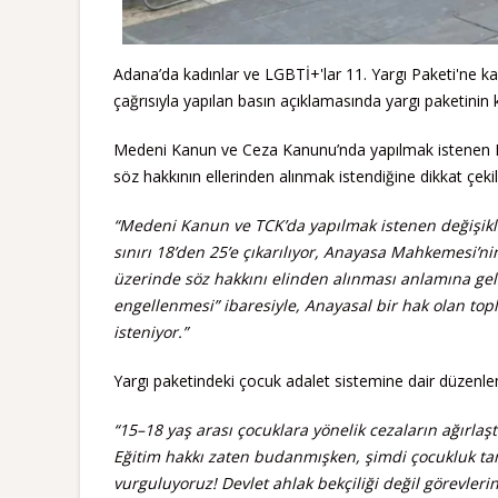
Adana’da kadınlar ve LGBTİ+'lar 11. Yargı Paketi'ne ka
çağrısıyla yapılan basın açıklamasında yargı paketinin k
Medeni Kanun ve Ceza Kanunu’nda yapılmak istenen LGBT
söz hakkının ellerinden alınmak istendiğine dikkat çekil
“Medeni Kanun ve TCK’da yapılmak istenen değişiklik
sınırı 18’den 25’e çıkarılıyor, Anayasa Mahkemesi’ni
üzerinde söz hakkını elinden alınması anlamına gel
engellenmesi” ibaresiyle, Anayasal bir hak olan topl
isteniyor.”
Yargı paketindeki çocuk adalet sistemine dair düzenlemel
“15–18 yaş arası çocuklara yönelik cezaların ağırlaş
Eğitim hakkı zaten budanmışken, şimdi çocukluk ta
vurguluyoruz! Devlet ahlak bekçiliği değil görevlerin