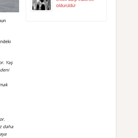
öldürüldü!
nun
indeki
or. Yaş
edeni
lmak
or.
ez daha
maya