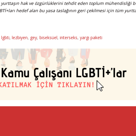
bir yurttaşın hak ve özgürlüklerini tehdit eden toplum mühendisliği b
BTİ+ları hedef alan bu yasa taslağının geri çekilmesi için tüm yurtta
,
lgbti
,
lezbiyen
,
gey
,
biseksüel
,
interseks
,
yargı paketi