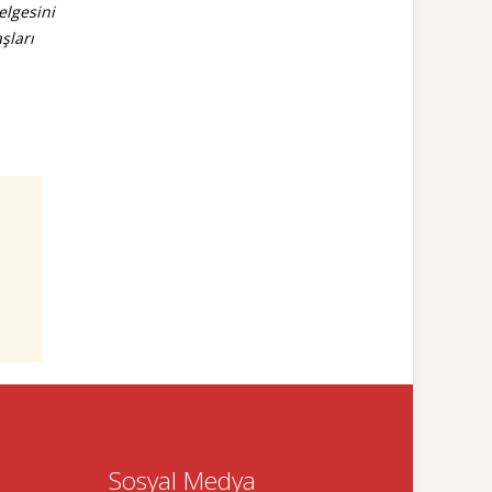
elgesini
şları
Sosyal Medya