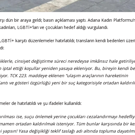
rşı dün bir araya geldi; basın açıklaması yaptı. Adana Kadın Platformu’
adınları, LGBTİ+’ları ve çocukları hedef aldığı vurgulandı.
İ+ karşıtı düzenlemeler hatırlatıldı; transların kendi bedenleri üzer
di:
lerle, cinsiyet değiştirme süreci neredeyse imkânsız hale getiriliy
n iptal ettiği koşullar yeniden yasaya ekleniyor. Bu, bireyin kendi b
iyor. TCK 223. maddeye eklenen “ulaşım araçlarının hareketinin
antı ve gösteri özgürlüğü yeni bir suç kategorisiyle ortadan kaldırı
er de hatırlatıldı ve şu ifadeler kullanıldı:
tırılması ise, suçu önlemek yerine çocukları cezalandırmayı hedefliy
mamen ortadan kaldırılmak isteniyor. Tüm bunlar karşısında bir k
i yapsın! Yasa değişikliği teklif taslağı adı altında topluma dayatıl