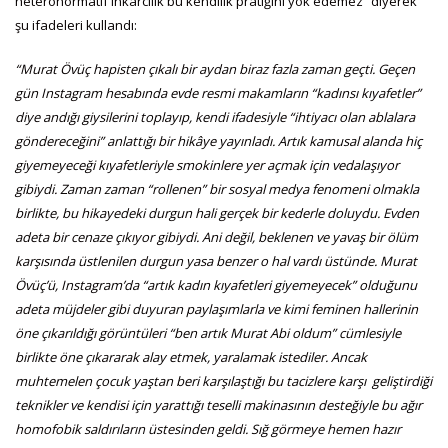
heteronormatif inkarcılık bu kendilik pratiğini yok edemez” diyerek
şu ifadeleri kullandı:
“Murat Övüç hapisten çıkalı bir aydan biraz fazla zaman geçti. Geçen
gün Instagram hesabında evde resmi makamların “kadınsı kıyafetler”
diye andığı giysilerini toplayıp, kendi ifadesiyle “ihtiyacı olan ablalara
göndereceğini” anlattığı bir hikâye yayınladı. Artık kamusal alanda hiç
giyemeyeceği kıyafetleriyle smokinlere yer açmak için vedalaşıyor
gibiydi. Zaman zaman “rollenen” bir sosyal medya fenomeni olmakla
birlikte, bu hikayedeki durgun hali gerçek bir kederle doluydu. Evden
adeta bir cenaze çıkıyor gibiydi. Ani değil, beklenen ve yavaş bir ölüm
karşısında üstlenilen durgun yasa benzer o hal vardı üstünde. Murat
Övüç’ü, Instagram’da “artık kadın kıyafetleri giyemeyecek” olduğunu
adeta müjdeler gibi duyuran paylaşımlarla ve kimi feminen hallerinin
öne çıkarıldığı görüntüleri “ben artık Murat Abi oldum” cümlesiyle
birlikte öne çıkararak alay etmek, yaralamak istediler. Ancak
muhtemelen çocuk yaştan beri karşılaştığı bu tacizlere karşı geliştirdiği
teknikler ve kendisi için yarattığı teselli makinasının desteğiyle bu ağır
homofobik saldırıların üstesinden geldi. Sığ görmeye hemen hazır