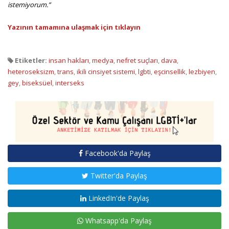
istemiyorum.”
Yazının tamamına ulaşmak için tıklayın
Etiketler:
insan hakları
,
medya
,
nefret suçları
,
dava
,
heteroseksizm
,
trans
,
ikili cinsiyet sistemi
,
lgbti
,
eşcinsellik
,
lezbiyen
,
gey
,
biseksüel
,
interseks
Facebook'da Paylaş
Twitter'da Paylaş
LinkedIn'de Paylaş
Whatsapp'da Paylaş