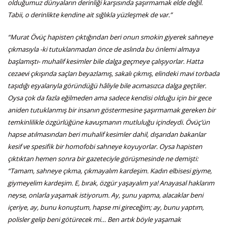
olduğumuz dünyaların derinliği karşısında şaşırmamak elde değil.
Tabii, o derinlikte kendine ait sığlıkla yüzleşmek de var.”
“Murat Övüç hapisten çıktığından beri onun smokin giyerek sahneye
çıkmasıyla -ki tutuklanmadan önce de aslında bu önlemi almaya
başlamıştı- muhalif kesimler bile dalga geçmeye çalışıyorlar. Hatta
cezaevi çıkışında saçları beyazlamış, sakalı çıkmış, elindeki mavi torbada
taşıdığı eşyalarıyla göründüğü hâliyle bile acımasızca dalga geçtiler.
Oysa çok da fazla eğilmeden ama sadece kendisi olduğu için bir gece
aniden tutuklanmış bir insanın göstermesine şaşırmamak gereken bir
temkinlilikle özgürlüğüne kavuşmanın mutluluğu içindeydi. Övüç’ün
hapse atılmasından beri muhalif kesimler dahil, dışarıdan bakanlar
kesif ve spesifik bir homofobi sahneye koyuyorlar. Oysa hapisten
çıktıktan hemen sonra bir gazeteciyle görüşmesinde ne demişti:
“Tamam, sahneye çıkma, çıkmayalım kardeşim. Kadın elbisesi giyme,
giymeyelim kardeşim. E, bırak, özgür yaşayalım ya! Anayasal haklarım
neyse, onlarla yaşamak istiyorum. Ay, şunu yapma, alacaklar beni
içeriye, ay, bunu konuştum, hapse mi gireceğim; ay, bunu yaptım,
polisler gelip beni götürecek mi… Ben artık böyle yaşamak