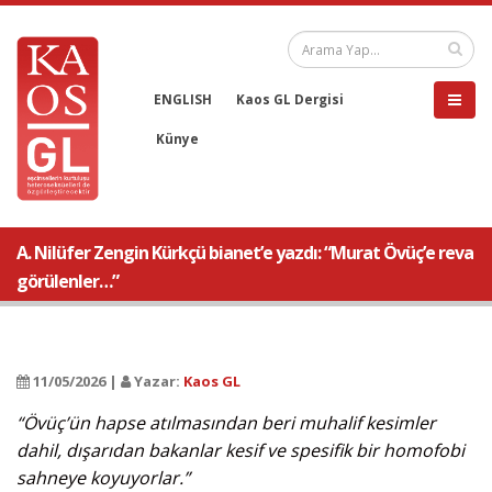
ENGLISH
Kaos GL Dergisi
Künye
A. Nilüfer Zengin Kürkçü bianet’e yazdı: “Murat Övüç’e reva
görülenler…”
11/05/2026 |
Yazar:
Kaos GL
“Övüç’ün hapse atılmasından beri muhalif kesimler
dahil, dışarıdan bakanlar kesif ve spesifik bir homofobi
sahneye koyuyorlar.”