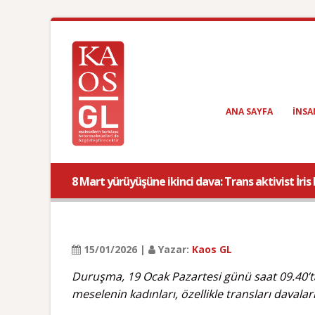
ANA SAYFA
INSA
8 Mart yürüyüşüne ikinci dava: Trans aktivist İ
15/01/2026 |
Yazar:
Kaos GL
Duruşma, 19 Ocak Pazartesi günü saat 09.40’t
meselenin kadınları, özellikle transları davala