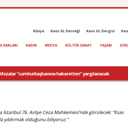
Künye
Kaos GL Derneği
Kaos GL Dergisi
Kao
N HAKLARI
KADIN
MEDYA
KÜLTÜR SANAT
YAŞAM
GÖK
ris Mozalar “cumhurbaşkanına hakaretten” yargılanacak
a İstanbul 76. Asliye Ceza Mahkemesi’nde görülecek: “Esas
rla yıldırmak olduğunu biliyoruz.”