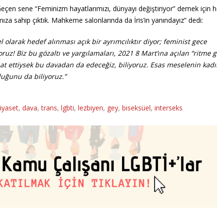
eçen sene “Feminizm hayatlarımızı, dünyayı değiştiriyor” demek için 
za sahip çıktık. Mahkeme salonlarında da İris’in yanındayız” dedi:
el olarak hedef alınması açık bir ayrımcılıktır diyor; feminist gece
ruz! Biz bu gözaltı ve yargılamaları, 2021 8 Mart’ına açılan “ritme 
t ettiysek bu davadan da edeceğiz, biliyoruz. Esas meselenin kadın
duğunu da biliyoruz.”
iyaset
,
dava
,
trans
,
lgbti
,
lezbiyen
,
gey
,
biseksüel
,
interseks