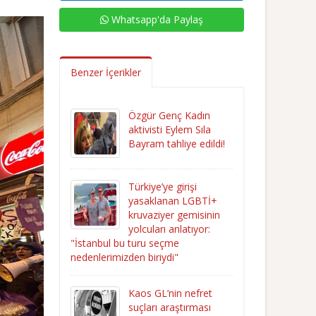
Whatsapp'da Paylaş
Benzer İçerikler
Özgür Genç Kadın
aktivisti Eylem Sıla
Bayram tahliye edildi!
Türkiye’ye girişi
yasaklanan LGBTİ+
kruvaziyer gemisinin
yolcuları anlatıyor:
"İstanbul bu turu seçme
nedenlerimizden biriydi"
Kaos GL’nin nefret
suçları araştırması