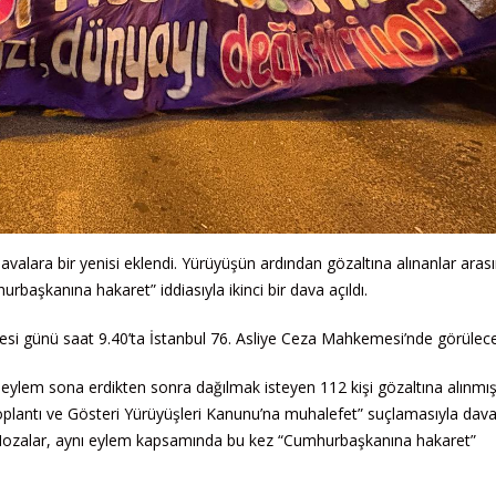
avalara bir yenisi eklendi. Yürüyüşün ardından gözaltına alınanlar aras
rbaşkanına hakaret” iddiasıyla ikinci bir dava açıldı.
esi günü saat 9.40’ta İstanbul 76. Asliye Ceza Mahkemesi’nde görülece
 eylem sona erdikten sonra dağılmak isteyen 112 kişi gözaltına alınmış
Toplantı ve Gösteri Yürüyüşleri Kanunu’na muhalefet” suçlamasıyla dav
e Mozalar, aynı eylem kapsamında bu kez “Cumhurbaşkanına hakaret”