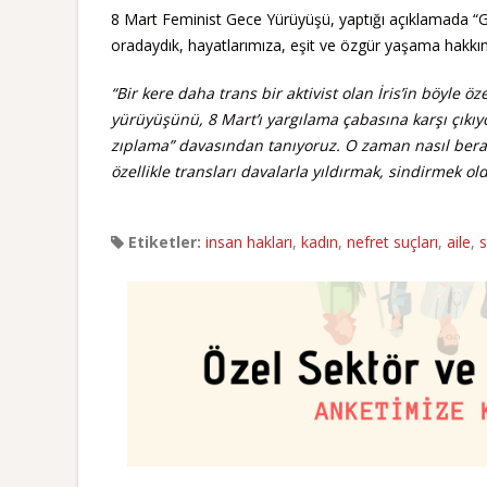
8 Mart Feminist Gece Yürüyüşü, yaptığı açıklamada “G
oradaydık, hayatlarımıza, eşit ve özgür yaşama hakkımı
“Bir kere daha trans bir aktivist olan İris’in böyle öz
yürüyüşünü, 8 Mart’ı yargılama çabasına karşı çıkıyo
zıplama” davasından tanıyoruz. O zaman nasıl beraa
özellikle transları davalarla yıldırmak, sindirmek ol
Etiketler:
insan hakları
,
kadın
,
nefret suçları
,
aile
,
s