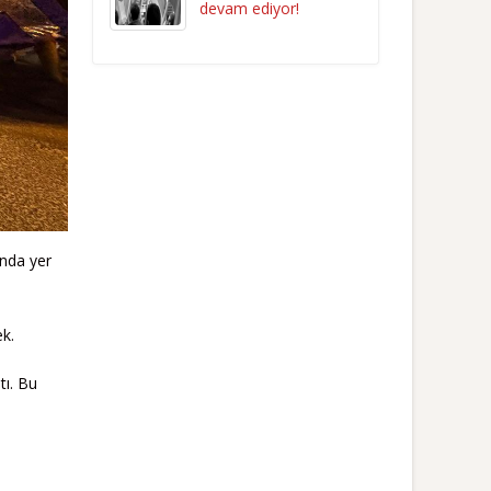
devam ediyor!
ında yer
k.
tı. Bu
a