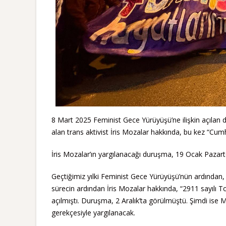
8 Mart 2025 Feminist Gece Yürüyüşü’ne ilişkin açılan d
alan trans aktivist İris Mozalar hakkında, bu kez “Cumhu
İris Mozalar’ın yargılanacağı duruşma, 19 Ocak Pazart
Geçtiğimiz yılki Feminist Gece Yürüyüşü’nün ardından,
sürecin ardından İris Mozalar hakkında, “2911 sayılı 
açılmıştı. Duruşma, 2 Aralık’ta görülmüştü. Şimdi is
gerekçesiyle yargılanacak.