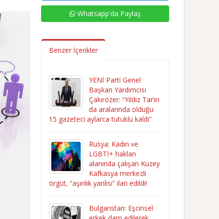
Whatsapp'da Paylaş
Benzer İçerikler
YENİ Parti Genel
Başkan Yardımcısı
Çakırözer: “Yıldız Tar’ın
da aralarında olduğu
15 gazeteci aylarca tutuklu kaldı”
Rusya: Kadın ve
LGBTİ+ hakları
alanında çalışan Kuzey
Kafkasya merkezli
örgüt, “aşırılık yanlısı” ilan edildi!
Bulgaristan: Eşcinsel
erkek darp edilerek