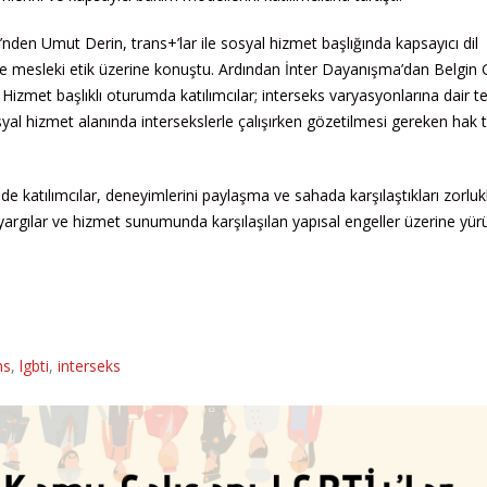
n Umut Derin, trans+’lar ile sosyal hizmet başlığında kapsayıcı dil
 ve mesleki etik üzerine konuştu. Ardından İnter Dayanışma’dan Belgin 
l Hizmet başlıklı oturumda katılımcılar; interseks varyasyonlarına dair 
syal hizmet alanında intersekslerle çalışırken gözetilmesi gereken hak 
de katılımcılar, deneyimlerini paylaşma ve sahada karşılaştıkları zorlukl
nyargılar ve hizmet sunumunda karşılaşılan yapısal engeller üzerine yür
ns
,
lgbti
,
interseks