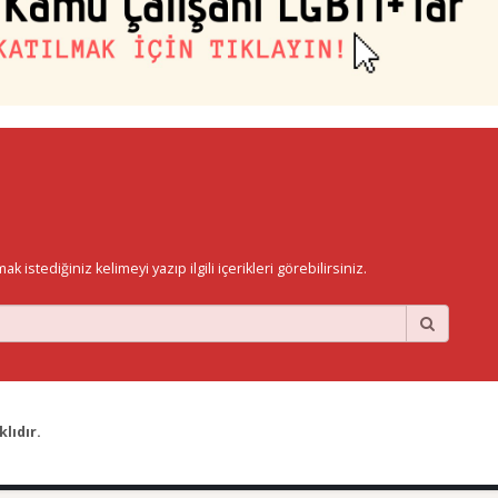
istediğiniz kelimeyi yazıp ilgili içerikleri görebilirsiniz.
lıdır.