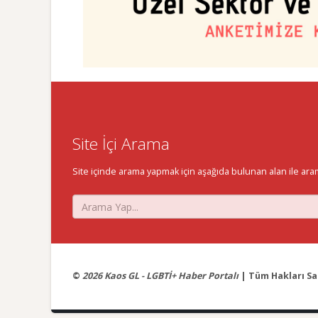
Site İçi Arama
Site içinde arama yapmak için aşağıda bulunan alan ile aramak 
©
2026 Kaos GL - LGBTİ+ Haber Portalı
| Tüm Hakları Sak