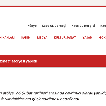
Künye
Kaos GL Derneği
Kaos GL Dergisi
Kao
N HAKLARI
KADIN
MEDYA
KÜLTÜR SANAT
YAŞAM
GÖK
zmet" atölyesi yapıldı
tölye, 2-5 Şubat tarihleri arasında çevrimiçi olarak yapıldı
 farkındalıklarının güçlendirilmesi hedeflendi.