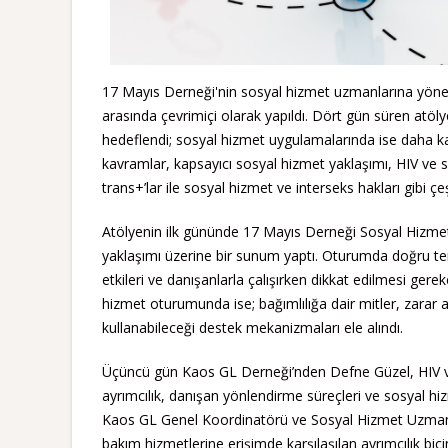
17 Mayıs Derneği'nin sosyal hizmet uzmanlarına yöneli
arasında çevrimiçi olarak yapıldı. Dört gün süren atölye
hedeflendi; sosyal hizmet uygulamalarında ise daha kap
kavramlar, kapsayıcı sosyal hizmet yaklaşımı, HIV ve so
trans+’lar ile sosyal hizmet ve interseks hakları gibi çeşi
Atölyenin ilk gününde 17 Mayıs Derneği Sosyal Hizme
yaklaşımı üzerine bir sunum yaptı. Oturumda doğru te
etkileri ve danışanlarla çalışırken dikkat edilmesi gere
hizmet oturumunda ise; bağımlılığa dair mitler, zarar 
kullanabileceği destek mekanizmaları ele alındı.
Üçüncü gün Kaos GL Derneği’nden Defne Güzel, HIV ve
ayrımcılık, danışan yönlendirme süreçleri ve sosyal h
Kaos GL Genel Koordinatörü ve Sosyal Hizmet Uzmanı 
bakım hizmetlerine erişimde karşılaşılan ayrımcılık biçim