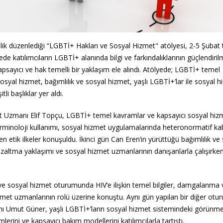
k düzenlediği “LGBTİ+ Hakları ve Sosyal Hizmet" atölyesi, 2-5 Şubat t
de katılımcıların LGBTİ+ alanında bilgi ve farkındalıklarının güçlendiril
sayıcı ve hak temelli bir yaklaşım ele alındı. Atölyede; LGBTİ+ temel
syal hizmet, bağımlılık ve sosyal hizmet, yaşlı LGBTİ+’lar ile sosyal h
tli başlıklar yer aldı.
t Uzmanı Elif Topçu, LGBTİ+ temel kavramlar ve kapsayıcı sosyal hiz
rminoloji kullanımı, sosyal hizmet uygulamalarında heteronormatif kab
ken etik ilkeler konuşuldu. İkinci gün Can Eren’in yürüttüğü bağımlılık ve
azaltma yaklaşımı ve sosyal hizmet uzmanlarının danışanlarla çalışırke
 sosyal hizmet oturumunda HIV’e ilişkin temel bilgiler, damgalanma 
izmet uzmanlarının rolü üzerine konuştu. Aynı gün yapılan bir diğer ot
Umut Güner, yaşlı LGBTİ+’ların sosyal hizmet sistemindeki görünmez
lerini ve kapsayıcı bakım modellerini katılımcılarla tartıştı.