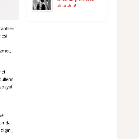
öldürüldü!
arihleri
mesi
izmet,
met
ullerin
 sosyal
n
ve
urumda
liğini,