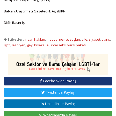
Balkan Araştırmacı Gazetecilik Ağı (BIRN)
DİSK Basın-İş
Etiketler:
insan hakları
,
medya
,
nefret suçları
,
aile
,
siyaset
,
trans
,
lgbti
,
lezbiyen
,
gey
,
biseksüel
,
interseks
,
yargı paketi
Facebook'da Paylaş
Twitter'da Paylaş
LinkedIn'de Paylaş
Whatsapp'da Paylaş