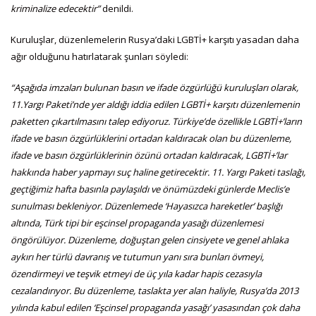
kriminalize edecektir”
denildi.
Kuruluşlar, düzenlemelerin Rusya’daki LGBTİ+ karşıtı yasadan daha
ağır olduğunu hatırlatarak şunları söyledi:
“Aşağıda imzaları bulunan basın ve ifade özgürlüğü kuruluşları olarak,
11.Yargı Paketi’nde yer aldığı iddia edilen LGBTİ+ karşıtı düzenlemenin
paketten çıkartılmasını talep ediyoruz. Türkiye’de özellikle LGBTİ+’ların
ifade ve basın özgürlüklerini ortadan kaldıracak olan bu düzenleme,
ifade ve basın özgürlüklerinin özünü ortadan kaldıracak, LGBTİ+’lar
hakkında haber yapmayı suç haline getirecektir. 11. Yargı Paketi taslağı,
geçtiğimiz hafta basınla paylaşıldı ve önümüzdeki günlerde Meclis’e
sunulması bekleniyor. Düzenlemede ‘Hayasızca hareketler’ başlığı
altında, Türk tipi bir eşcinsel propaganda yasağı düzenlemesi
öngörülüyor. Düzenleme, doğuştan gelen cinsiyete ve genel ahlaka
aykırı her türlü davranış ve tutumun yanı sıra bunları övmeyi,
özendirmeyi ve teşvik etmeyi de üç yıla kadar hapis cezasıyla
cezalandırıyor. Bu düzenleme, taslakta yer alan haliyle, Rusya’da 2013
yılında kabul edilen ‘Eşcinsel propaganda yasağı’ yasasından çok daha