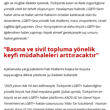
ağır ve muğlak ifadeler içererek, Türkiye’de basın ve ifade özgürlüğüne
yönelik ciddi bir tehdit oluşturuyor. Yasalaşması halinde, LGBTİ+’ların
haber alma ve haber verme haklarını ortadan kaldıracak olan bu
düzenleme, LGBTİ+’lara yönelik hak ihlallerini, trans cinayetlerini, cinsel
sağlıkla ilgili yayınları, Onur Yürüyüşlerini ve daha birçok LGBTİ+’ları
ilgilendiren haber yapmayı ‘teşvik etmek’ gerekçesiyle suç unsuru
haline getirecek.”
“Basına ve sivil topluma yönelik
keyfi müdahaleleri arttıracaktır”
Açıklamada yargı paketinin hak ihlallerini başka bir boyuta
taşıyacağına dikkat çekilerek şu ifadeler kullanıldı:
“2025 yılının Aile Yılı ilan edilmesiyle, Türkiye’de LGBTİ+ haberciliğine
yönelik birçok hak ihlali meydana geldi. Şubat ayında, Türkiye’nin en
büyük ve en eski LGBTİ+ haber platformu KAOS GL’nin Genel Yayın
Yönetmeni ve LGBTİ+ hakları savunucusu Yıldız Tar tutuklandı. Haziran
ayında, Kaos GL’nin internet haber sitesi ve sosyal medya hesapları ise