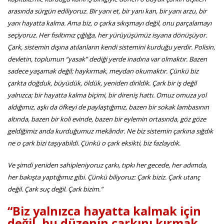
arasında sürgün ediliyoruz. Bir yanı et, bir yanı kan, bir yanı arzu, bir
yanı hayatta kalma. Ama biz, o çarka sıkışmayı değil, onu parçalamayı
seçiyoruz. Her fısıltımız çığlığa, her yürüyüşümüz isyana dönüşüyor.
Çark, sistemin dışına atılanların kendi sistemini kurduğu yerdir. Polisin,
devletin, toplumun “yasak” dediği yerde inadına var olmaktır. Bazen
sadece yaşamak değil; haykırmak, meydan okumaktır. Çünkü biz
çarkta doğduk, büyüdük, öldük, yeniden dirildik. Çark bir iş değil
yalnızca; bir hayatta kalma biçimi, bir direniş hattı. Omuz omuza yol
aldığımız, aşkı da öfkeyi de paylaştığımız, bazen bir sokak lambasının
altında, bazen bir koli evinde, bazen bir eylemin ortasında, göz göze
geldiğimiz anda kurduğumuz mekândır. Ne biz sistemin çarkına sığdık
ne o çark bizi taşıyabildi. Çünkü o çark eksikti, biz fazlaydık.
Ve şimdi yeniden sahipleniyoruz çarkı, tıpkı her gecede, her adımda,
her bakışta yaptığımız gibi. Çünkü biliyoruz: Çark biziz. Çark utanç
değil. Çark suç değil. Çark bizim.”
“Biz yalnızca hayatta kalmak için
değil, bu düzenin çarkını kırmak