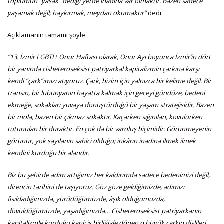
toplumun “yasak” dediği yerde inadına var olmaktır. Bazen sadece
yaşamak değil; haykırmak, meydan okumaktır”
dedi.
Açıklamanın tamamı şöyle:
“13. İzmir LGBTİ+ Onur Haftası olarak, Onur Ayı boyunca İzmir’in dört
bir yanında cisheteroseksist patriyarkal kapitalizmin çarkına karşı
kendi “çark”ımızı atıyoruz. Çark, bizim için yalnızca bir kelime değil. Bir
transın, bir lubunyanın hayatta kalmak için geceyi gündüze, bedeni
ekmeğe, sokakları yuvaya dönüştürdüğü bir yaşam stratejisidir. Bazen
bir mola, bazen bir çıkmaz sokaktır. Kaçarken sığınılan, kovulurken
tutunulan bir duraktır. En çok da bir varoluş biçimidir: Görünmeyenin
görünür, yok sayılanın sahici olduğu; inkârın inadına ilmek ilmek
kendini kurduğu bir alandır.
Biz bu şehirde adım attığımız her kaldırımda sadece bedenimizi değil,
direncin tarihini de taşıyoruz. Göz göze geldiğimizde, adımızı
fısıldadığımızda, yürüdüğümüzde, âşık olduğumuzda,
dövüldüğümüzde, yaşadığımızda… Cisheteroseksist patriyarkanın
kapitalizmle kurduğu kanlı iş birliğiyle dönen o büyük çarkın dişlileri