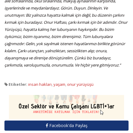
aile sofralarında, okul sıralarında, makyaj aynalarının karşısında,
işyerlerinde ve meydanlardayız. Görün. Duyun. Dinleyin. Ve
unutmayın: Biz yalnızca hayatta kalmak için değil, bu düzenin çarkını
kırmak için buradayız. Onur Haftası, çarkı kırmak için bir adımdır. Onur
Yürüyüşü, hayatta kalmış her lubunyanın haykırışıdır. Bu bizim
öykümüz, bizim isyanımız, bizim direnişimiz. Tüm lubunyalara
çağrımızdır: Gelin, yok sayılmak istenen hayatlarımızı birlikte görünür
kılalım. Çarkı utançtan, yalnızlıktan, sessizlikten alıp; onura,
dayanışmaya ve direnişe dönüştürelim. Çünkü biz buradayız,
çarkımızla, varoluşumuzla, onurumuzla. Ve hiçbir yere gitmiyoruz.”
Etiketler:
insan hakları
,
yaşam
,
onur yürüyüşü
Facebook'da Paylaş