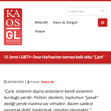
ENGLISH
Kaos GL Dergisi
Künye
13. İzmir LGBTİ+ Onur Haftası’nın teması belli oldu: “Çark”
02/06/2025 |
Yazar:
Kaos GL
“Çark, sistemin dışına atılanların kendi sistemini
kurduğu yerdir. Polisin, devletin, toplumun “yasak”
dediği yerde inadına var olmaktır. Bazen sadece
yaşamak değil; haykırmak, meydan okumaktır.”