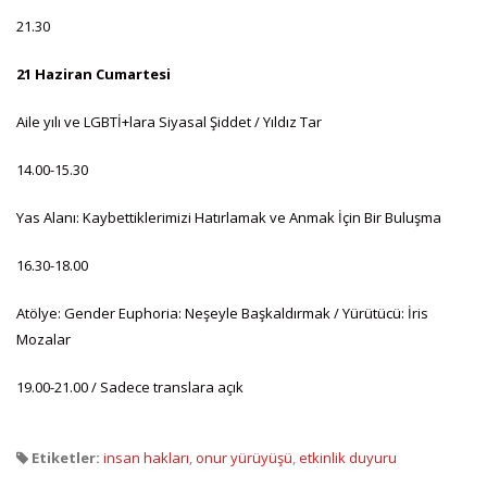
21.30
21 Haziran Cumartesi
Aile yılı ve LGBTİ+lara Siyasal Şiddet / Yıldız Tar
14.00-15.30
Yas Alanı: Kaybettiklerimizi Hatırlamak ve Anmak İçin Bir Buluşma
16.30-18.00
Atölye: Gender Euphoria: Neşeyle Başkaldırmak / Yürütücü: İris
Mozalar
19.00-21.00 / Sadece translara açık
Etiketler:
insan hakları
,
onur yürüyüşü
,
etkinlik duyuru