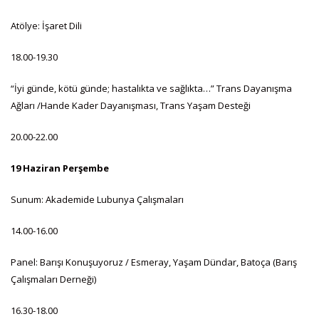
Atölye: İşaret Dili
18.00-19.30
“İyi günde, kötü günde; hastalıkta ve sağlıkta…” Trans Dayanışma
Ağları /Hande Kader Dayanışması, Trans Yaşam Desteği
20.00-22.00
19 Haziran Perşembe
Sunum: Akademide Lubunya Çalışmaları
14.00-16.00
Panel: Barışı Konuşuyoruz / Esmeray, Yaşam Dündar, Batoça (Barış
Çalışmaları Derneği)
16.30-18.00