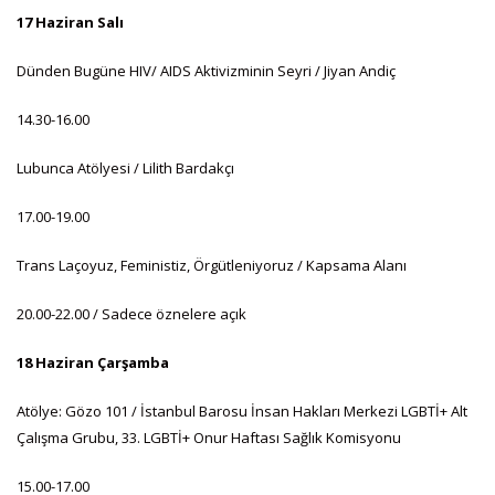
17 Haziran Salı
Dünden Bugüne HIV/ AIDS Aktivizminin Seyri / Jiyan Andiç
14.30-16.00
Lubunca Atölyesi / Lilith Bardakçı
17.00-19.00
Trans Laçoyuz, Feministiz, Örgütleniyoruz / Kapsama Alanı
20.00-22.00 / Sadece öznelere açık
18 Haziran Çarşamba
Atölye: Gözo 101 / İstanbul Barosu İnsan Hakları Merkezi LGBTİ+ Alt
Çalışma Grubu, 33. LGBTİ+ Onur Haftası Sağlık Komisyonu
15.00-17.00