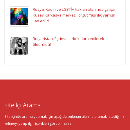
Rusya: Kadın ve LGBTİ+ hakları alanında çalışan
Kuzey Kafkasya merkezli örgüt, “aşırılık yanlısı”
ilan edildi!
Bulgaristan: Eşcinsel erkek darp edilerek
öldürüldü!
Site İçi Arama
Site içinde arama yapmak için aşağıda bulunan alan ile aramak istediğiniz
kelimeyi yazıp ilgili içerikleri görebilirsiniz.