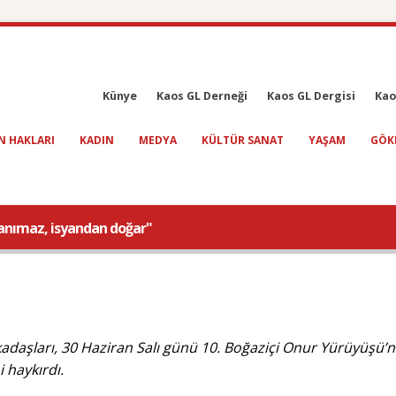
Künye
Kaos GL Derneği
Kaos GL Dergisi
Kao
N HAKLARI
KADIN
MEDYA
KÜLTÜR SANAT
YAŞAM
GÖK
tanımaz, isyandan doğar"
rkadaşları, 30 Haziran Salı günü 10. Boğaziçi Onur Yürüyüşü’n
i haykırdı.