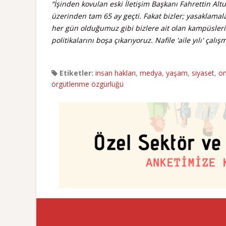
“İşinden kovulan eski İletişim Başkanı Fahrettin Al
üzerinden tam 65 ay geçti. Fakat bizler; yasaklamal
her gün olduğumuz gibi bizlere ait olan kampüsler
politikalarını boşa çıkarıyoruz. Nafile 'aile yılı' çalı
Etiketler:
insan hakları
,
medya
,
yaşam
,
siyaset
,
on
örgütlenme özgürlüğü