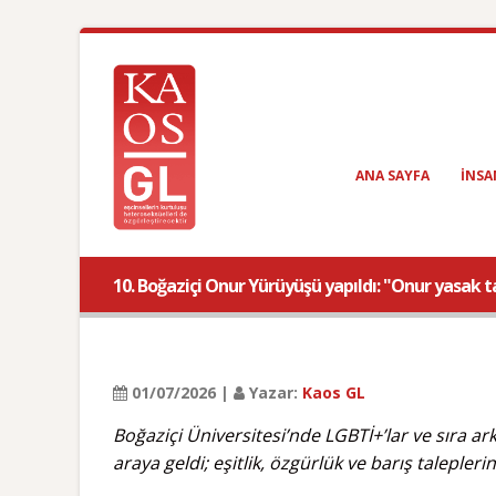
ANA SAYFA
INSA
10. Boğaziçi Onur Yürüyüşü yapıldı: "Onur yasak 
01/07/2026 |
Yazar:
Kaos GL
Boğaziçi Üniversitesi’nde LGBTİ+’lar ve sıra a
araya geldi; eşitlik, özgürlük ve barış taleplerin