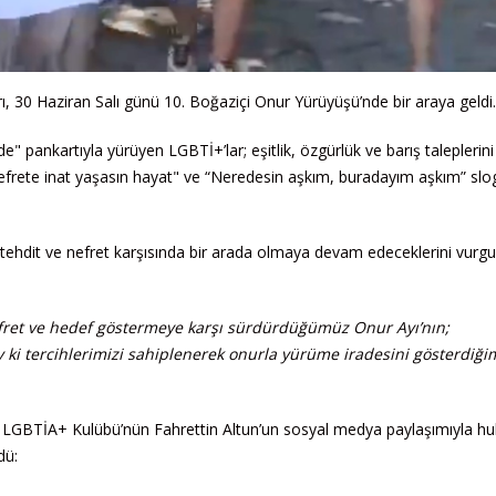
rı, 30 Haziran Salı günü 10. Boğaziçi Onur Yürüyüşü’nde bir araya geldi.
 pankartıyla yürüyen LGBTİ+’lar; eşitlik, özgürlük ve barış taleplerini
frete inat yaşasın hayat" ve “Neredesin aşkım, buradayım aşkım” slog
tehdit ve nefret karşısında bir arada olmaya devam edeceklerini vurg
efret ve hedef göstermeye karşı sürdürdüğümüz Onur Ayı’nın;
v ki tercihlerimizi sahiplenerek onurla yürüme iradesini gösterdiği
i LGBTİA+ Kulübü’nün Fahrettin Altun’un sosyal medya paylaşımıyla h
dü: