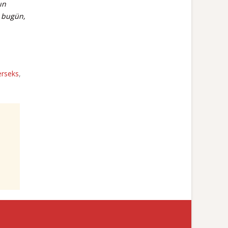
ın
ı bugün,
erseks
,