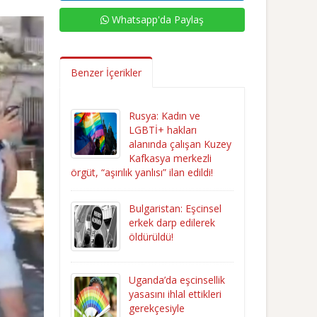
Whatsapp'da Paylaş
Benzer İçerikler
Rusya: Kadın ve
LGBTİ+ hakları
alanında çalışan Kuzey
Kafkasya merkezli
örgüt, “aşırılık yanlısı” ilan edildi!
Bulgaristan: Eşcinsel
erkek darp edilerek
öldürüldü!
Uganda’da eşcinsellik
yasasını ihlal ettikleri
gerekçesiyle