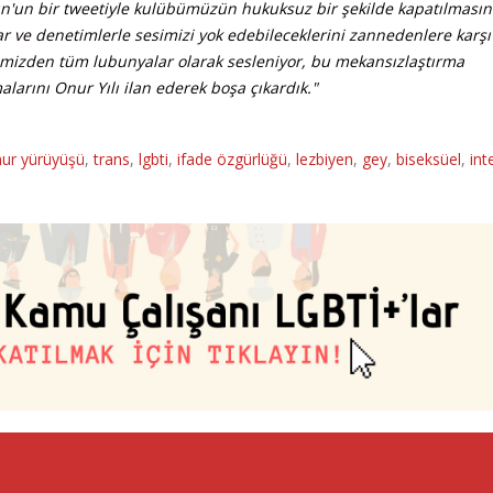
tun'un bir tweetiyle kulübümüzün hukuksuz bir şekilde kapatılmasın
ar ve denetimlerle sesimizi yok edebileceklerini zannedenlere karş
imizden tüm lubunyalar olarak sesleniyor, bu mekansızlaştırma
şmalarını Onur Yılı ilan ederek boşa çıkardık."
ur yürüyüşü
,
trans
,
lgbti
,
ifade özgürlüğü
,
lezbiyen
,
gey
,
biseksüel
,
int