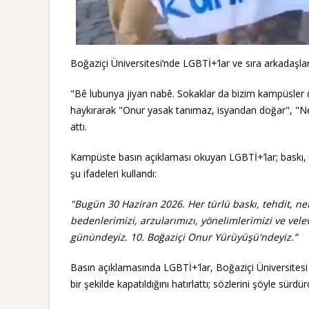
Boğaziçi Üniversitesi’nde LGBTİ+’lar ve sıra arkadaşla
"Bê lubunya jiyan nabê. Sokaklar da bizim kampüsler de"
haykırarak "Onur yasak tanımaz, isyandan doğar", "Ne
attı.
Kampüste basın açıklaması okuyan LGBTİ+’lar; baskı, 
şu ifadeleri kullandı:
"Bugün 30 Haziran 2026. Her türlü baskı, tehdit, n
bedenlerimizi, arzularımızı, yönelimlerimizi ve vele
günündeyiz. 10. Boğaziçi Onur Yürüyüşü'ndeyiz.”
Basın açıklamasında LGBTİ+’lar, Boğaziçi Üniversites
bir şekilde kapatıldığını hatırlattı; sözlerini şöyle sürdür