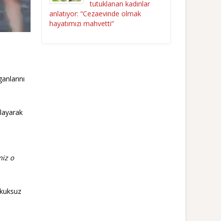
tutuklanan kadınlar
anlatıyor: “Cezaevinde olmak
hayatımızı mahvetti”
anlarını
ulayarak
miz o
ukuksuz